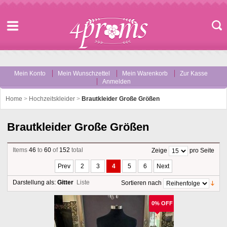
Mein Konto
Mein Wunschzettel
Mein Warenkorb
Zur Kasse
Anmelden
Home
>
Hochzeitskleider
>
Brautkleider Große Größen
Brautkleider Große Größen
Items
46
to
60
of
152
total
Zeige
pro Seite
Prev
2
3
4
5
6
Next
Darstellung als:
Gitter
Liste
Sortieren nach
0% OFF