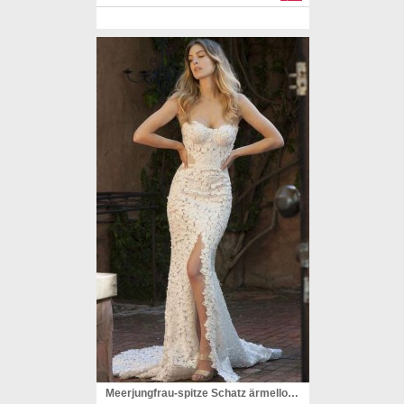
Meerjungfrau-spitze Schatz ärmelloses Sweep Zug Split Brautkleid Twa5362