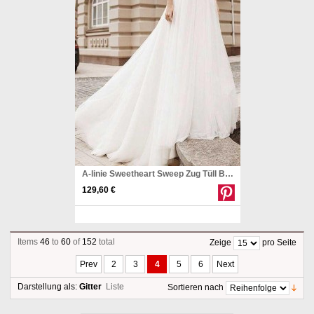
A-linie Sweetheart Sweep Zug Tüll Brautkleid Mit Applikationen Twa2682
129,60 €
Pinterest
Items
46
to
60
of
152
total
Zeige
pro Seite
Prev
2
3
4
5
6
Next
Darstellung als:
Gitter
Liste
Sortieren nach