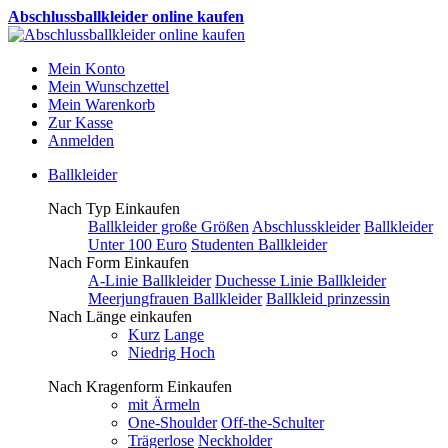
Abschlussballkleider online kaufen
Mein Konto
Mein Wunschzettel
Mein Warenkorb
Zur Kasse
Anmelden
Ballkleider
Nach Typ Einkaufen
Ballkleider große Größen
Abschlusskleider
Ballkleider
Unter 100 Euro
Studenten Ballkleider
Nach Form Einkaufen
A-Linie Ballkleider
Duchesse Linie Ballkleider
Meerjungfrauen Ballkleider
Ballkleid prinzessin
Nach Länge einkaufen
Kurz
Lange
Niedrig Hoch
Nach Kragenform Einkaufen
mit Ärmeln
One-Shoulder
Off-the-Schulter
Trägerlose
Neckholder