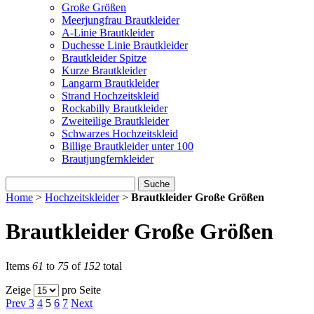
Große Größen
Meerjungfrau Brautkleider
A-Linie Brautkleider
Duchesse Linie Brautkleider
Brautkleider Spitze
Kurze Brautkleider
Langarm Brautkleider
Strand Hochzeitskleid
Rockabilly Brautkleider
Zweiteilige Brautkleider
Schwarzes Hochzeitskleid
Billige Brautkleider unter 100
Brautjungfernkleider
Suche
Home
>
Hochzeitskleider
>
Brautkleider Große Größen
Brautkleider Große Größen
Items
61
to
75
of
152
total
Zeige
pro Seite
Prev
3
4
5
6
7
Next