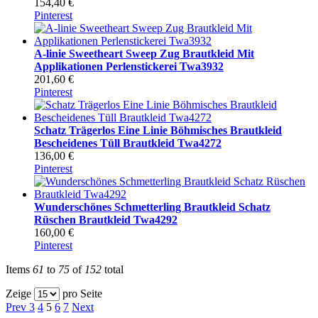
154,40 €
Pinterest
A-linie Sweetheart Sweep Zug Brautkleid Mit
Applikationen Perlenstickerei Twa3932
201,60 €
Pinterest
Schatz Trägerlos Eine Linie Böhmisches Brautkleid
Bescheidenes Tüll Brautkleid Twa4272
136,00 €
Pinterest
Wunderschönes Schmetterling Brautkleid Schatz
Rüschen Brautkleid Twa4292
160,00 €
Pinterest
Items
61
to
75
of
152
total
Zeige
pro Seite
Prev
3
4
5
6
7
Next