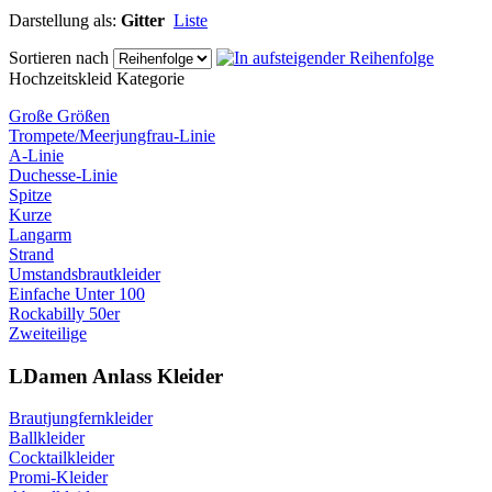
Darstellung als:
Gitter
Liste
Sortieren nach
Hochzeitskleid Kategorie
Große Größen
Trompete/Meerjungfrau-Linie
A-Linie
Duchesse-Linie
Spitze
Kurze
Langarm
Strand
Umstandsbrautkleider
Einfache Unter 100
Rockabilly 50er
Zweiteilige
LDamen Anlass Kleider
Brautjungfernkleider
Ballkleider
Cocktailkleider
Promi-Kleider