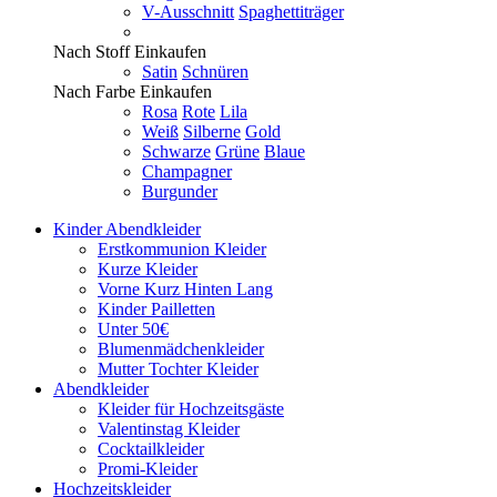
V-Ausschnitt
Spaghettiträger
Nach Stoff Einkaufen
Satin
Schnüren
Nach Farbe Einkaufen
Rosa
Rote
Lila
Weiß
Silberne
Gold
Schwarze
Grüne
Blaue
Champagner
Burgunder
Kinder Abendkleider
Erstkommunion Kleider
Kurze Kleider
Vorne Kurz Hinten Lang
Kinder Pailletten
Unter 50€
Blumenmädchenkleider
Mutter Tochter Kleider
Abendkleider
Kleider für Hochzeitsgäste
Valentinstag Kleider
Cocktailkleider
Promi-Kleider
Hochzeitskleider