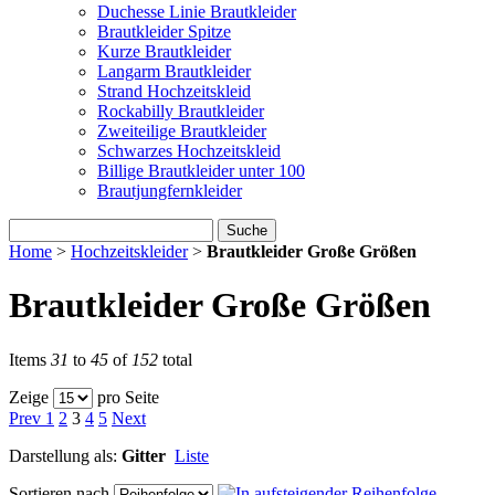
Duchesse Linie Brautkleider
Brautkleider Spitze
Kurze Brautkleider
Langarm Brautkleider
Strand Hochzeitskleid
Rockabilly Brautkleider
Zweiteilige Brautkleider
Schwarzes Hochzeitskleid
Billige Brautkleider unter 100
Brautjungfernkleider
Suche
Home
>
Hochzeitskleider
>
Brautkleider Große Größen
Brautkleider Große Größen
Items
31
to
45
of
152
total
Zeige
pro Seite
Prev
1
2
3
4
5
Next
Darstellung als:
Gitter
Liste
Sortieren nach