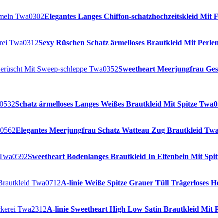
Elegantes Langes Chiffon-schatzhochzeitskleid Mit
Sexy Rüschen Schatz ärmelloses Brautkleid Mit Perle
Sweetheart Meerjungfrau Gest
Schatz ärmelloses Langes Weißes Brautkleid Mit Spitze Twa
Elegantes Meerjungfrau Schatz Watteau Zug Brautkleid Tw
Sweetheart Bodenlanges Brautkleid In Elfenbein Mit Spi
A-linie Weiße Spitze Grauer Tüll Trägerloses 
A-linie Sweetheart High Low Satin Brautkleid Mit 