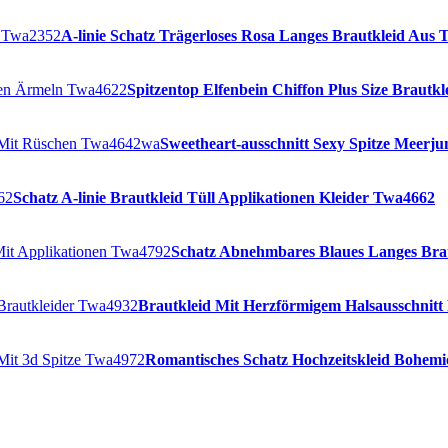
A-linie Schatz Trägerloses Rosa Langes Brautkleid Aus 
Spitzentop Elfenbein Chiffon Plus Size Braut
Sweetheart-ausschnitt Sexy Spitze Meer
Schatz A-linie Brautkleid Tüll Applikationen Kleider Twa4662
Schatz Abnehmbares Blaues Langes Brau
Brautkleid Mit Herzförmigem Halsausschnitt
Romantisches Schatz Hochzeitskleid Bohemi