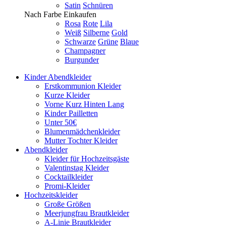
Satin
Schnüren
Nach Farbe Einkaufen
Rosa
Rote
Lila
Weiß
Silberne
Gold
Schwarze
Grüne
Blaue
Champagner
Burgunder
Kinder Abendkleider
Erstkommunion Kleider
Kurze Kleider
Vorne Kurz Hinten Lang
Kinder Pailletten
Unter 50€
Blumenmädchenkleider
Mutter Tochter Kleider
Abendkleider
Kleider für Hochzeitsgäste
Valentinstag Kleider
Cocktailkleider
Promi-Kleider
Hochzeitskleider
Große Größen
Meerjungfrau Brautkleider
A-Linie Brautkleider