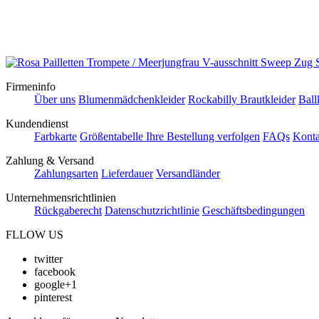
Firmeninfo
Über uns
Blumenmädchenkleider
Rockabilly Brautkleider
Ball
Kundendienst
Farbkarte
Größentabelle
Ihre Bestellung verfolgen
FAQs
Konta
Zahlung & Versand
Zahlungsarten
Lieferdauer
Versandländer
Unternehmensrichtlinien
Rückgaberecht
Datenschutzrichtlinie
Geschäftsbedingungen
FLLOW US
twitter
facebook
google+1
pinterest