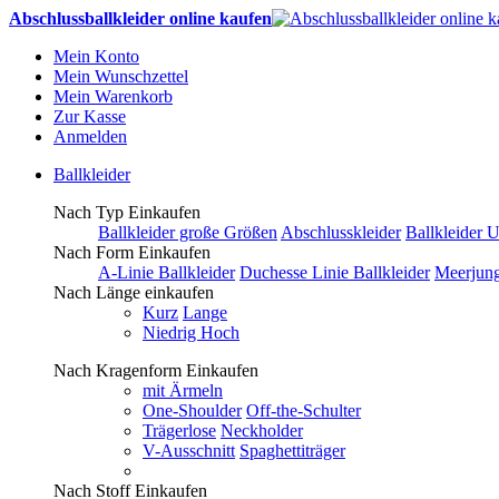
Abschlussballkleider online kaufen
Mein Konto
Mein Wunschzettel
Mein Warenkorb
Zur Kasse
Anmelden
Ballkleider
Nach Typ Einkaufen
Ballkleider große Größen
Abschlusskleider
Ballkleider 
Nach Form Einkaufen
A-Linie Ballkleider
Duchesse Linie Ballkleider
Meerjung
Nach Länge einkaufen
Kurz
Lange
Niedrig Hoch
Nach Kragenform Einkaufen
mit Ärmeln
One-Shoulder
Off-the-Schulter
Trägerlose
Neckholder
V-Ausschnitt
Spaghettiträger
Nach Stoff Einkaufen