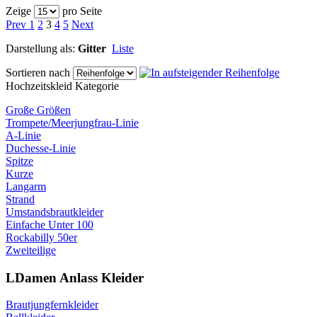
Zeige
pro Seite
Prev
1
2
3
4
5
Next
Darstellung als:
Gitter
Liste
Sortieren nach
Hochzeitskleid Kategorie
Große Größen
Trompete/Meerjungfrau-Linie
A-Linie
Duchesse-Linie
Spitze
Kurze
Langarm
Strand
Umstandsbrautkleider
Einfache Unter 100
Rockabilly 50er
Zweiteilige
LDamen Anlass Kleider
Brautjungfernkleider