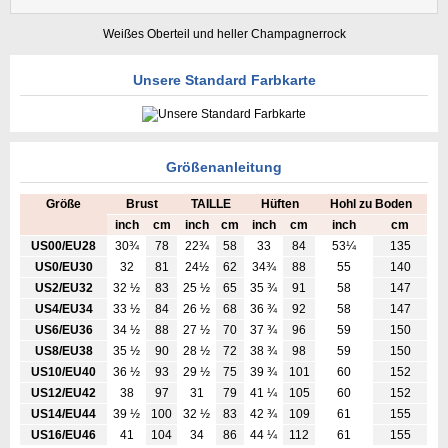
Weißes Oberteil und heller Champagnerrock
Unsere Standard Farbkarte
Größenanleitung
Größe
Brust
TAILLE
Hüften
Hohl zu Boden
inch
cm
inch
cm
inch
cm
inch
cm
US00/EU28
30¾
78
22¾
58
33
84
53¼
135
US0/EU30
32
81
24½
62
34¾
88
55
140
US2/EU32
32 ½
83
25 ½
65
35 ¾
91
58
147
US4/EU34
33 ½
84
26 ½
68
36 ¾
92
58
147
US6/EU36
34 ½
88
27 ½
70
37 ¾
96
59
150
US8/EU38
35 ½
90
28 ½
72
38 ¾
98
59
150
US10/EU40
36 ½
93
29 ½
75
39 ¾
101
60
152
US12/EU42
38
97
31
79
41 ¼
105
60
152
US14/EU44
39 ½
100
32 ½
83
42 ¾
109
61
155
US16/EU46
41
104
34
86
44 ¼
112
61
155