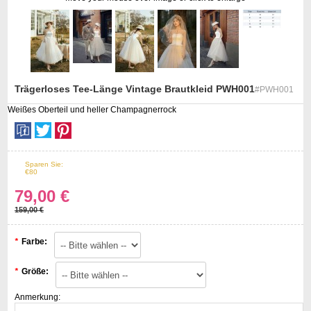
Trägerloses Tee-Länge Vintage Brautkleid PWH001
#PWH001
Weißes Oberteil und heller Champagnerrock
st
Sparen Sie:
50%
Off
€80
79,00 €
159,00 €
*
Farbe:
*
Größe:
Anmerkung: