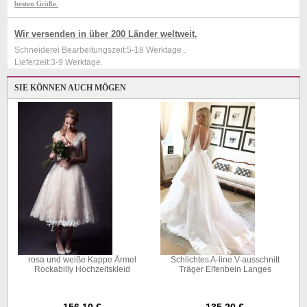
besten Größe.
Wir versenden in über 200 Länder weltweit.
Schneiderei Bearbeitungszeit:5-18 Werktage .
Lieferzeit:3-9 Werktage.
SIE KÖNNEN AUCH MÖGEN
rosa und weiße Kappe Ärmel
Schlichtes A-line V-ausschnitt
pe
Rockabilly Hochzeitskleid
Träger Elfenbein Langes
GBWD301
Brautkleid Mit Rückenfrei
Twa2752