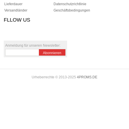
Lieferdauer
Datenschutzrichtlinie
Versandländer
Geschäftsbedingungen
FLLOW US
le+1
pinterest
Anmeldung für unseren Newsletter:
Abonnieren
Urheberrechte © 2013-2025
4PROMS.DE