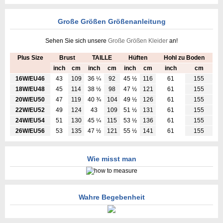
Große Größen Größenanleitung
Sehen Sie sich unsere
Große Größen Kleider
an!
Plus Size
Brust
TAILLE
Hüften
Hohl zu Boden
inch
cm
inch
cm
inch
cm
inch
cm
16W/EU46
43
109
36 ¼
92
45 ½
116
61
155
18W/EU48
45
114
38 ½
98
47 ½
121
61
155
20W/EU50
47
119
40 ¾
104
49 ½
126
61
155
22W/EU52
49
124
43
109
51 ½
131
61
155
24W/EU54
51
130
45 ¼
115
53 ½
136
61
155
26W/EU56
53
135
47 ½
121
55 ½
141
61
155
Wie misst man
Wahre Begebenheit