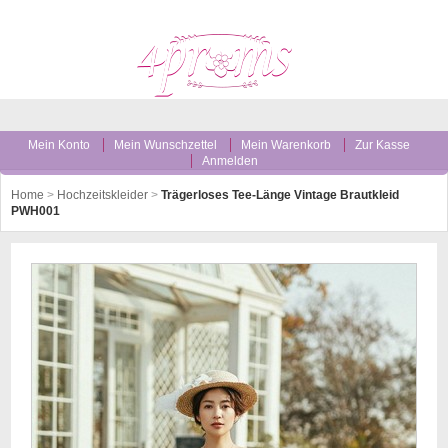
Mein Konto
Mein Wunschzettel
Mein Warenkorb
Zur Kasse
Anmelden
Home
>
Hochzeitskleider
>
Trägerloses Tee-Länge Vintage Brautkleid
PWH001