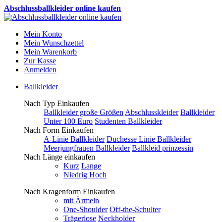
Abschlussballkleider online kaufen
Mein Konto
Mein Wunschzettel
Mein Warenkorb
Zur Kasse
Anmelden
Ballkleider
Nach Typ Einkaufen
Ballkleider große Größen
Abschlusskleider
Ballkleider
Unter 100 Euro
Studenten Ballkleider
Nach Form Einkaufen
A-Linie Ballkleider
Duchesse Linie Ballkleider
Meerjungfrauen Ballkleider
Ballkleid prinzessin
Nach Länge einkaufen
Kurz
Lange
Niedrig Hoch
Nach Kragenform Einkaufen
mit Ärmeln
One-Shoulder
Off-the-Schulter
Trägerlose
Neckholder