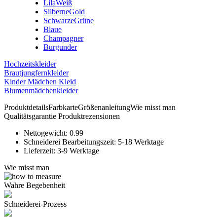
Lila
Weiß
Silberne
Gold
Schwarze
Grüne
Blaue
Champagner
Burgunder
Hochzeitskleider
Brautjungfernkleider
Kinder Mädchen Kleid
Blumenmädchenkleider
Produktdetails
Farbkarte
Größenanleitung
Wie misst man
Qualitätsgarantie
Produktrezensionen
Nettogewicht:
0.99
Schneiderei Bearbeitungszeit:
5-18 Werktage
Lieferzeit:
3-9 Werktage
Wie misst man
Wahre Begebenheit
Schneiderei-Prozess