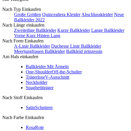
Nach Typ Einkaufen
Große Größen
Quinceañera Kleider
Abschlusskleider
Neue
Ballkleider 2022
Nach Länge einkaufen
Zweiteilige Ballkleider
Kurze Ballkleider
Lange Ballkleider
Vorne Kurz Hinten Lang
Nach Form Einkaufen
A-Linie Ballkleider
Duchesse Linie Ballkleider
Meerjungfrauen Ballkleider
Ballkleid prinzessin
Am Hals einkaufen
Ballkleider Mit Ärmeln
One-Shoulder
Off-the-Schulter
Trägerlose
V-Ausschnitt
Neckholder
Spaghettiträger
Nach Stoff Einkaufen
Satin
Schnüren
Nach Farbe Einkaufen
Rosa
Rote