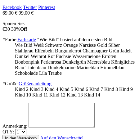
Facebook
Twitter
Pinterest
69,00 €
99,00 €
Sparen Sie:
€30
30%
Off
*
Farbe:
Farbkarte
"Wie Bild" basiert auf dem ersten Bild
Wie Bild
Weiß
Schwarz
Orange
Narzisse
Gold
Silber
Stahlgrau
Elfenbein
Burgunderrot
Champagner
Grün
Jadeit
Dunkel Weinrot
Rot
Fuchsie
Wassermelone
Erröten
Bonbonpink
Perlenrosa
Dunkelgrün
Meeresblau
Königliches
Blau
Tintenblau
Dunkelmarine
Marineblau
Himmelblau
Schokolade
Lila
Traube
*
Größe:
Größenanleitung
Kind 2
Kind 3
Kind 4
Kind 5
Kind 6
Kind 7
Kind 8
Kind 9
Kind 10
Kind 11
Kind 12
Kind 13
Kind 14
Anmerkung:
QTY:
Auf den Wunschzettel
In den Warenkorb