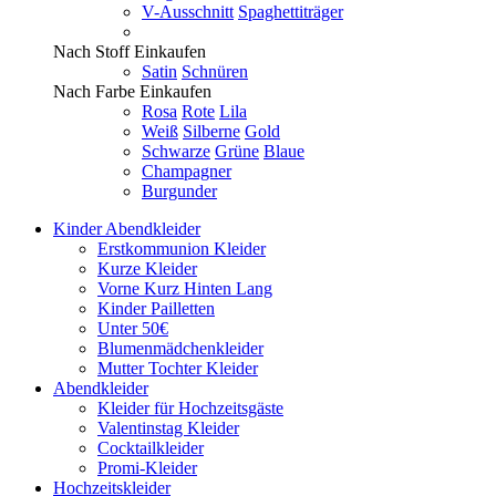
V-Ausschnitt
Spaghettiträger
Nach Stoff Einkaufen
Satin
Schnüren
Nach Farbe Einkaufen
Rosa
Rote
Lila
Weiß
Silberne
Gold
Schwarze
Grüne
Blaue
Champagner
Burgunder
Kinder Abendkleider
Erstkommunion Kleider
Kurze Kleider
Vorne Kurz Hinten Lang
Kinder Pailletten
Unter 50€
Blumenmädchenkleider
Mutter Tochter Kleider
Abendkleider
Kleider für Hochzeitsgäste
Valentinstag Kleider
Cocktailkleider
Promi-Kleider
Hochzeitskleider