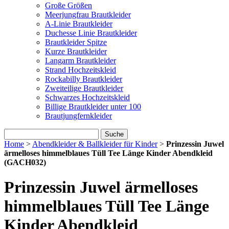
Große Größen
Meerjungfrau Brautkleider
A-Linie Brautkleider
Duchesse Linie Brautkleider
Brautkleider Spitze
Kurze Brautkleider
Langarm Brautkleider
Strand Hochzeitskleid
Rockabilly Brautkleider
Zweiteilige Brautkleider
Schwarzes Hochzeitskleid
Billige Brautkleider unter 100
Brautjungfernkleider
Suche
Home
>
Abendkleider & Ballkleider für Kinder
>
Prinzessin Juwel
ärmelloses himmelblaues Tüll Tee Länge Kinder Abendkleid
(GACH032)
Prinzessin Juwel ärmelloses
himmelblaues Tüll Tee Länge
Kinder Abendkleid