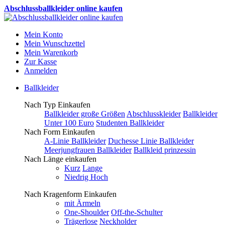
Abschlussballkleider online kaufen
Mein Konto
Mein Wunschzettel
Mein Warenkorb
Zur Kasse
Anmelden
Ballkleider
Nach Typ Einkaufen
Ballkleider große Größen
Abschlusskleider
Ballkleider
Unter 100 Euro
Studenten Ballkleider
Nach Form Einkaufen
A-Linie Ballkleider
Duchesse Linie Ballkleider
Meerjungfrauen Ballkleider
Ballkleid prinzessin
Nach Länge einkaufen
Kurz
Lange
Niedrig Hoch
Nach Kragenform Einkaufen
mit Ärmeln
One-Shoulder
Off-the-Schulter
Trägerlose
Neckholder