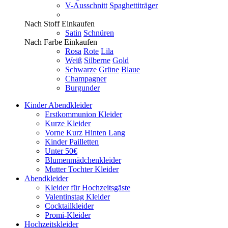
V-Ausschnitt
Spaghettiträger
Nach Stoff Einkaufen
Satin
Schnüren
Nach Farbe Einkaufen
Rosa
Rote
Lila
Weiß
Silberne
Gold
Schwarze
Grüne
Blaue
Champagner
Burgunder
Kinder Abendkleider
Erstkommunion Kleider
Kurze Kleider
Vorne Kurz Hinten Lang
Kinder Pailletten
Unter 50€
Blumenmädchenkleider
Mutter Tochter Kleider
Abendkleider
Kleider für Hochzeitsgäste
Valentinstag Kleider
Cocktailkleider
Promi-Kleider
Hochzeitskleider