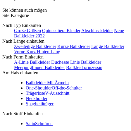
Sie können auch mögen
Site-Kategorie
Nach Typ Einkaufen
Große Größen
Quinceañera Kleider
Abschlusskleider
Neue
Ballkleider 2022
Nach Länge einkaufen
Zweiteilige Ballkleider
Kurze Ballkleider
Lange Ballkleider
Vorne Kurz Hinten Lang
Nach Form Einkaufen
A-Linie Ballkleider
Duchesse Linie Ballkleider
Meerjungfrauen Ballkleider
Ballkleid prinzessin
Am Hals einkaufen
Ballkleider Mit Ärmeln
One-Shoulder
Off-the-Schulter
Trägerlose
V-Ausschnitt
Neckholder
Spaghettiträger
Nach Stoff Einkaufen
Satin
Schnüren