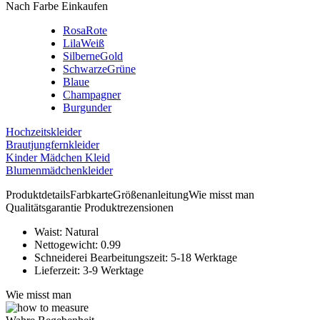
Nach Farbe Einkaufen
Rosa
Rote
Lila
Weiß
Silberne
Gold
Schwarze
Grüne
Blaue
Champagner
Burgunder
Hochzeitskleider
Brautjungfernkleider
Kinder Mädchen Kleid
Blumenmädchenkleider
Produktdetails
Farbkarte
Größenanleitung
Wie misst man
Qualitätsgarantie
Produktrezensionen
Waist:
Natural
Nettogewicht:
0.99
Schneiderei Bearbeitungszeit:
5-18 Werktage
Lieferzeit:
3-9 Werktage
Wie misst man