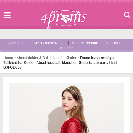
Mein Konto
Mein Wunschzettel
Mein Warenkorb
Zur Kasse
Anmelden
Home
>
Abendkleider & Ballkleider für Kinder
>
Rotes kurzärmeliges
Tüllkleid für Kinder-Abschlussball, Mädchen-Geburtstagspartykleid
GJFGD058