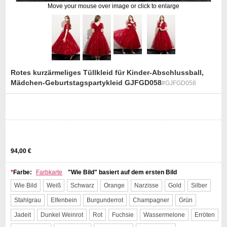
Move your mouse over image or click to enlarge
Rotes kurzärmeliges Tüllkleid für Kinder-Abschlussball,
Mädchen-Geburtstagspartykleid GJFGD058
#GJFGD058
st
94,00 €
*
Farbe:
Farbkarte
"Wie Bild" basiert auf dem ersten Bild
Wie Bild
Weiß
Schwarz
Orange
Narzisse
Gold
Silber
Stahlgrau
Elfenbein
Burgunderrot
Champagner
Grün
Jadeit
Dunkel Weinrot
Rot
Fuchsie
Wassermelone
Erröten