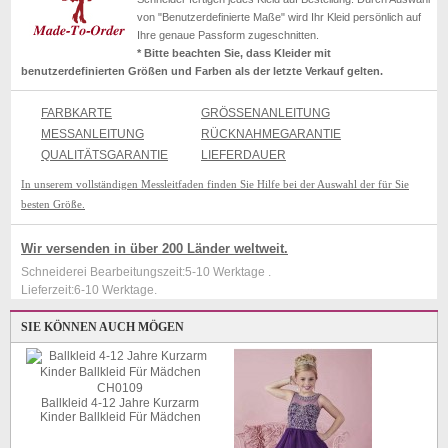
von "Benutzerdefinierte Maße" wird Ihr Kleid persönlich auf
Ihre genaue Passform zugeschnitten.
* Bitte beachten Sie, dass Kleider mit
benutzerdefinierten Größen und Farben als der letzte Verkauf gelten.
FARBKARTE
GRÖSSENANLEITUNG
MESSANLEITUNG
RÜCKNAHMEGARANTIE
QUALITÄTSGARANTIE
LIEFERDAUER
In unserem vollständigen Messleitfaden finden Sie Hilfe bei der Auswahl der für Sie
besten Größe.
Wir versenden in über 200 Länder weltweit.
Schneiderei Bearbeitungszeit:5-10 Werktage .
Lieferzeit:6-10 Werktage.
SIE KÖNNEN AUCH MÖGEN
m
Ballkleid 4-12 Jahre Kurzarm
Kinder Ballkleid Für Mädchen
CH0109