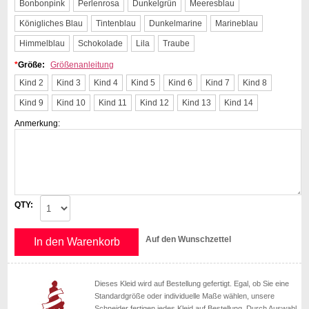
Bonbonpink
Perlenrosa
Dunkelgrün
Meeresblau
Königliches Blau
Tintenblau
Dunkelmarine
Marineblau
Himmelblau
Schokolade
Lila
Traube
*
Größe:
Größenanleitung
Kind 2
Kind 3
Kind 4
Kind 5
Kind 6
Kind 7
Kind 8
Kind 9
Kind 10
Kind 11
Kind 12
Kind 13
Kind 14
Anmerkung:
QTY:
Auf den Wunschzettel
In den Warenkorb
Dieses Kleid wird auf Bestellung gefertigt. Egal, ob Sie eine
Standardgröße oder individuelle Maße wählen, unsere
Schneider fertigen jedes Kleid auf Bestellung. Durch Auswahl