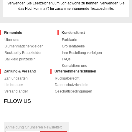
Verwenden Sie Leerzeichen, um Schlagworte zu trennen. Verwenden Sie
das Hochkomma (') für zusammenhängende Textabschnitte.
Firmeninfo
Kundendienst
Über uns
Farbkarte
Blumenmädchenkleider
Größentabelle
Rockabilly Brautkleider
Ihre Bestellung verfolgen
Ballkleid prinzessin
FAQs
Kontaktiere uns
Zahlung & Versand
Unternehmensrichtlinien
Zahlungsarten
Rückgaberecht
Lieferdauer
Datenschutzrichtlinie
Versandländer
Geschäftsbedingungen
FLLOW US
le+1
pinterest
Anmeldung für unseren Newsletter: