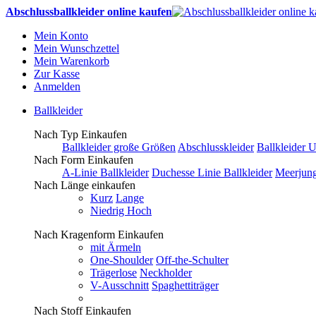
Abschlussballkleider online kaufen
Mein Konto
Mein Wunschzettel
Mein Warenkorb
Zur Kasse
Anmelden
Ballkleider
Nach Typ Einkaufen
Ballkleider große Größen
Abschlusskleider
Ballkleider 
Nach Form Einkaufen
A-Linie Ballkleider
Duchesse Linie Ballkleider
Meerjung
Nach Länge einkaufen
Kurz
Lange
Niedrig Hoch
Nach Kragenform Einkaufen
mit Ärmeln
One-Shoulder
Off-the-Schulter
Trägerlose
Neckholder
V-Ausschnitt
Spaghettiträger
Nach Stoff Einkaufen