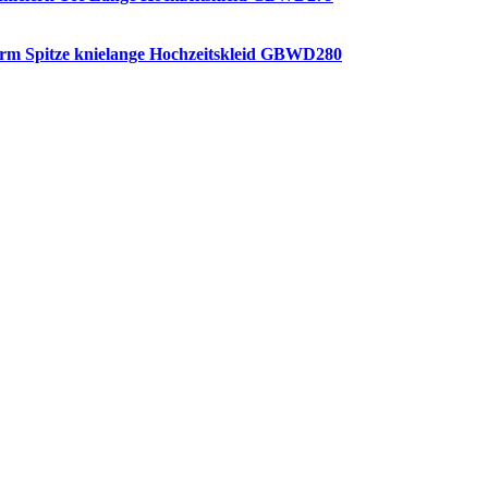
rm Spitze knielange Hochzeitskleid GBWD280