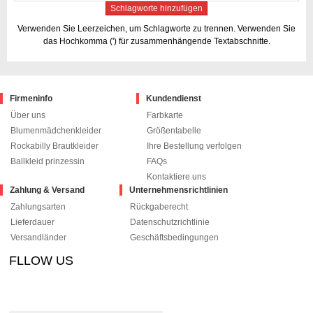
Schlagworte hinzufügen
Verwenden Sie Leerzeichen, um Schlagworte zu trennen. Verwenden Sie
das Hochkomma (') für zusammenhängende Textabschnitte.
Firmeninfo
Kundendienst
Über uns
Farbkarte
Blumenmädchenkleider
Größentabelle
Rockabilly Brautkleider
Ihre Bestellung verfolgen
Ballkleid prinzessin
FAQs
Kontaktiere uns
Zahlung & Versand
Unternehmensrichtlinien
Zahlungsarten
Rückgaberecht
Lieferdauer
Datenschutzrichtlinie
Versandländer
Geschäftsbedingungen
FLLOW US
le+1
pinterest