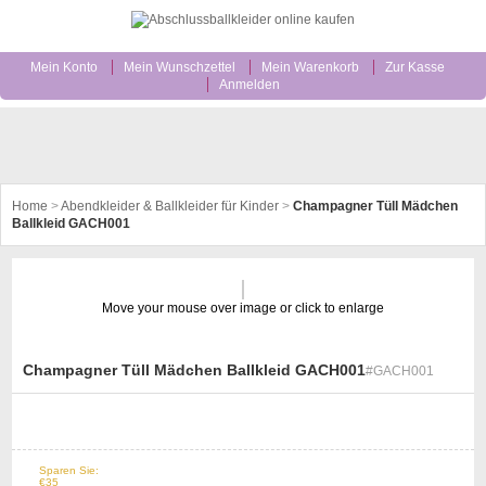
Mein Konto
Mein Wunschzettel
Mein Warenkorb
Zur Kasse
Anmelden
Home
>
Abendkleider & Ballkleider für Kinder
>
Champagner Tüll Mädchen
Ballkleid GACH001
Move your mouse over image or click to enlarge
Champagner Tüll Mädchen Ballkleid GACH001
#GACH001
st
Sparen Sie:
35%
Off
€35