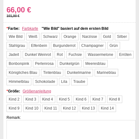
66,00 €
101,00 €
*
Farbe:
Farbkarte
"Wie Bild" basiert auf dem ersten Bild
Wie Bild
Weiß
Schwarz
Orange
Narzisse
Gold
Silber
Stahlgrau
Elfenbein
Burgunderrot
Champagner
Grün
Jadeit
Dunkel Weinrot
Rot
Fuchsie
Wassermelone
Erröten
Bonbonpink
Perlenrosa
Dunkelgrün
Meeresblau
Königliches Blau
Tintenblau
Dunkelmarine
Marineblau
Himmelblau
Schokolade
Lila
Traube
*
Größe:
Größenanleitung
Kind 2
Kind 3
Kind 4
Kind 5
Kind 6
Kind 7
Kind 8
Kind 9
Kind 10
Kind 11
Kind 12
Kind 13
Kind 14
Remark: