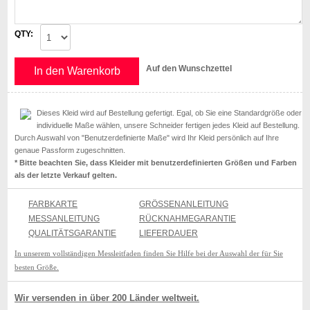
QTY:
Auf den Wunschzettel
In den Warenkorb
Dieses Kleid wird auf Bestellung gefertigt. Egal, ob Sie eine Standardgröße oder
individuelle Maße wählen, unsere Schneider fertigen jedes Kleid auf Bestellung.
Durch Auswahl von "Benutzerdefinierte Maße" wird Ihr Kleid persönlich auf Ihre
genaue Passform zugeschnitten.
* Bitte beachten Sie, dass Kleider mit benutzerdefinierten Größen und Farben
als der letzte Verkauf gelten.
FARBKARTE
GRÖSSENANLEITUNG
MESSANLEITUNG
RÜCKNAHMEGARANTIE
QUALITÄTSGARANTIE
LIEFERDAUER
In unserem vollständigen Messleitfaden finden Sie Hilfe bei der Auswahl der für Sie
besten Größe.
Wir versenden in über 200 Länder weltweit.