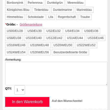
Bonbonpink
Perlenrosa
Dunkelgrün
Meeresblau
Königliches Blau
Tintenblau
Dunkelmarine
Marineblau
Himmelblau
Schokolade
Lila
Regentschaft
Traube
*
Größe: -
Größenanleitung
US00/EU28
US0/EU30
US2/EU32
US4/EU34
US6/EU36
US8/EU38
US10/EU40
US12/EU42
US14/EU44
US16/EU46
US16W/EU46
US18W/EU48
US20W/EU50
US22W/EU52
US24W/EU54
US26W/EU56
Benutzerdefinierte Größe
Anmerkung:
QTY:
Auf den Wunschzettel
In den Warenkorb