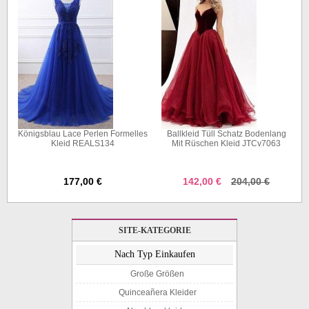
om
Königsblau Lace Perlen Formelles
Ballkleid Tüll Schatz Bodenlang
Kleid REALS134
Mit Rüschen Kleid JTCv7063
177,00 €
142,00 €
204,00 €
SITE-KATEGORIE
Nach Typ Einkaufen
Große Größen
Quinceañera Kleider