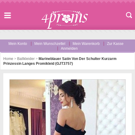
Mein Konto
Mein Wunschzettel
Mein Warenkorb
Zur Kasse
Anmelden
Home
>
Ballkleider
>
Marineblauer Satin Von Der Schulter Kurzarm
Prinzessin Langes Promikleid (GJT3757)