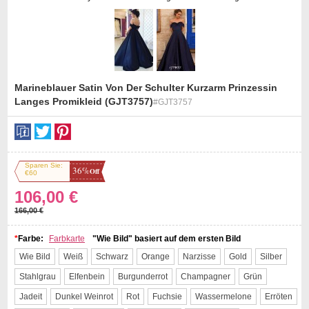
Marineblauer Satin Von Der Schulter Kurzarm Prinzessin
Langes Promikleid (GJT3757)
#GJT3757
st
Sparen Sie:
36%
Off
€60
106,00 €
166,00 €
*
Farbe:
Farbkarte
"Wie Bild" basiert auf dem ersten Bild
Wie Bild
Weiß
Schwarz
Orange
Narzisse
Gold
Silber
Stahlgrau
Elfenbein
Burgunderrot
Champagner
Grün
Jadeit
Dunkel Weinrot
Rot
Fuchsie
Wassermelone
Erröten