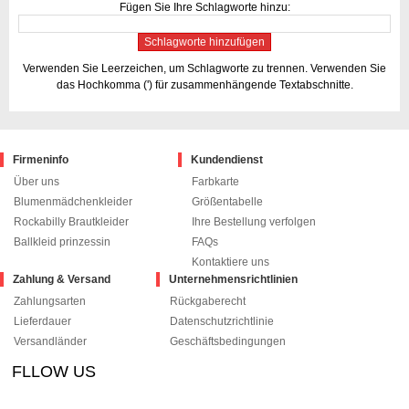
Fügen Sie Ihre Schlagworte hinzu:
Schlagworte hinzufügen
Verwenden Sie Leerzeichen, um Schlagworte zu trennen. Verwenden Sie
das Hochkomma (') für zusammenhängende Textabschnitte.
Firmeninfo
Kundendienst
Über uns
Farbkarte
Blumenmädchenkleider
Größentabelle
Rockabilly Brautkleider
Ihre Bestellung verfolgen
Ballkleid prinzessin
FAQs
Kontaktiere uns
Zahlung & Versand
Unternehmensrichtlinien
Zahlungsarten
Rückgaberecht
Lieferdauer
Datenschutzrichtlinie
Versandländer
Geschäftsbedingungen
FLLOW US
le+1
pinterest