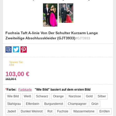
Fuchsia Taft A-linie Von Der Schulter Kurzarm Lange
Zweiteilige Abschlusskleider (GJT3933)
#GJT3933
st
Sparen Sie:
36%
Off
€59
103,00 €
162,00 €
*
Farbe:
Farbkarte
"Wie Bild" basiert auf dem ersten Bild
Wie Bild
Weiß
Schwarz
Orange
Narzisse
Gold
Silber
Stahlgrau
Elfenbein
Burgunderrot
Champagner
Grün
Jadeit
Dunkel Weinrot
Rot
Fuchsie
Wassermelone
Erröten