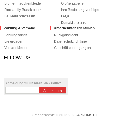
Blumenmädchenkleider
Größentabelle
Rockabilly Brautkleider
Ihre Bestellung verfolgen
Ballkleid prinzessin
FAQs
Kontaktiere uns
Zahlung & Versand
Unternehmensrichtlinien
Zahlungsarten
Rückgaberecht
Lieferdauer
Datenschutzrichtlinie
Versandländer
Geschäftsbedingungen
FLLOW US
le+1
pinterest
Anmeldung für unseren Newsletter:
Abonnieren
Urheberrechte © 2013-2025
4PROMS.DE