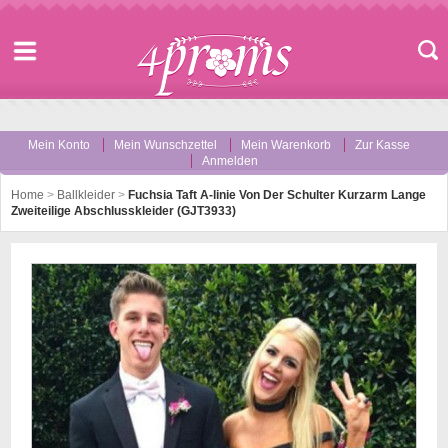
Mein Konto
Mein Wunschzettel
Mein Warenkorb
Zur Kasse
Anmelden
Home
>
Ballkleider
>
Fuchsia Taft A-linie Von Der Schulter Kurzarm Lange
Zweiteilige Abschlusskleider (GJT3933)