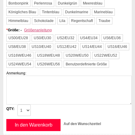
Bonbonpink
Perlenrosa
Dunkelgrün
Meeresblau
Königliches Blau
Tintenblau
Dunkelmarine
Marineblau
Himmelblau
Schokolade
Lila
Regentschaft
Traube
*
Größe: -
Größenanleitung
US00/EU28
US0/EU30
US2/EU32
US4/EU34
US6/EU36
US8/EU38
US10/EU40
US12/EU42
US14/EU44
US16/EU46
US16W/EU46
US18W/EU48
US20W/EU50
US22W/EU52
US24W/EU54
US26W/EU56
Benutzerdefinierte Größe
Anmerkung:
QTY:
Auf den Wunschzettel
In den Warenkorb