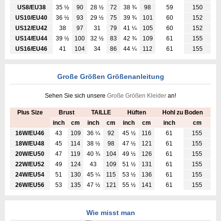
US8/EU38
35 ½
90
28 ½
72
38 ¾
98
59
150
US10/EU40
36 ½
93
29 ½
75
39 ¾
101
60
152
US12/EU42
38
97
31
79
41 ¼
105
60
152
US14/EU44
39 ½
100
32 ½
83
42 ¾
109
61
155
US16/EU46
41
104
34
86
44 ¼
112
61
155
Große Größen Größenanleitung
Sehen Sie sich unsere
Große Größen Kleider
an!
Plus Size
Brust
TAILLE
Hüften
Hohl zu Boden
inch
cm
inch
cm
inch
cm
inch
cm
16W/EU46
43
109
36 ¼
92
45 ½
116
61
155
18W/EU48
45
114
38 ½
98
47 ½
121
61
155
20W/EU50
47
119
40 ¾
104
49 ½
126
61
155
22W/EU52
49
124
43
109
51 ½
131
61
155
24W/EU54
51
130
45 ¼
115
53 ½
136
61
155
26W/EU56
53
135
47 ½
121
55 ½
141
61
155
Wie misst man