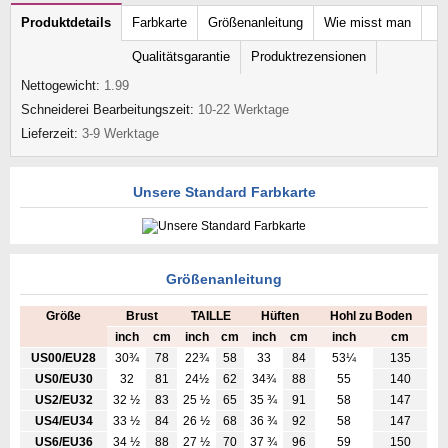
Produktdetails
Farbkarte
Größenanleitung
Wie misst man
Qualitätsgarantie
Produktrezensionen
Nettogewicht:
1.99
Schneiderei Bearbeitungszeit:
10-22 Werktage
Lieferzeit:
3-9 Werktage
Unsere Standard Farbkarte
Größenanleitung
Größe
Brust
TAILLE
Hüften
Hohl zu Boden
inch
cm
inch
cm
inch
cm
inch
cm
US00/EU28
30¾
78
22¾
58
33
84
53¼
135
US0/EU30
32
81
24½
62
34¾
88
55
140
US2/EU32
32 ½
83
25 ½
65
35 ¾
91
58
147
US4/EU34
33 ½
84
26 ½
68
36 ¾
92
58
147
US6/EU36
34 ½
88
27 ½
70
37 ¾
96
59
150