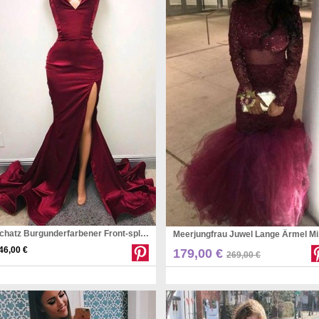
Schatz Burgunderfarbener Front-split-prom-partykleider REALS176
Meerju
46,00 €
Pinterest
Pinterest
179,00 €
269,00 €