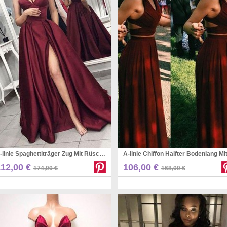
A-linie Spaghettiträger Zug Mit Rüschen Satin Kleid JTC18263
Pinterest
Pinterest
112,00 €
106,00 €
174,00 €
168,00 €