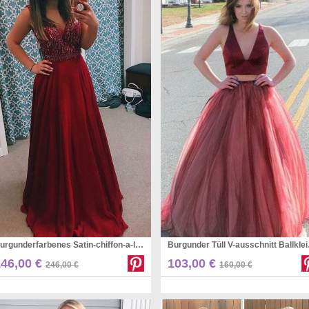
Burgunderfarbenes Satin-chiffon-a-linien-promikleid Mit V-ausschnitt (GJT3778)
Burgunder Tü
Pinterest
Pinterest
146,00 €
103,00 €
246,00 €
160,00 €