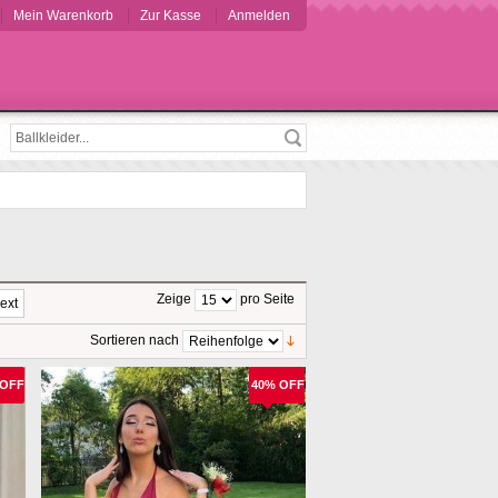
Mein Warenkorb
Zur Kasse
Anmelden
Suche
Zeige
pro Seite
ext
Sortieren nach
 OFF
40% OFF