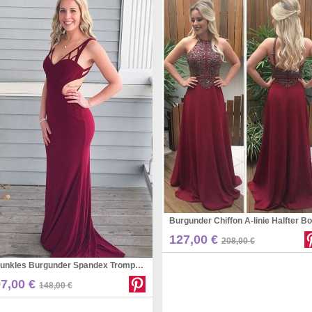
Pinterest
127,00 €
208,00 €
Dunkles Burgunder Spandex Trompete Mit V-ausschnitt / Meerjungfrau Langes Sex Prom Kleid (GJT3788)
Pinterest
97,00 €
148,00 €