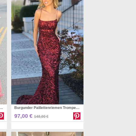
ll V-ausschnitt Ballkleid Langes Zweiteiliges Ballkleid (GJT3780)
Burgunder Paillettenriemen Trompete / Meerjungfrau Langes Promikleid (GJT3782)
Pinterest
97,00 €
148,00 €