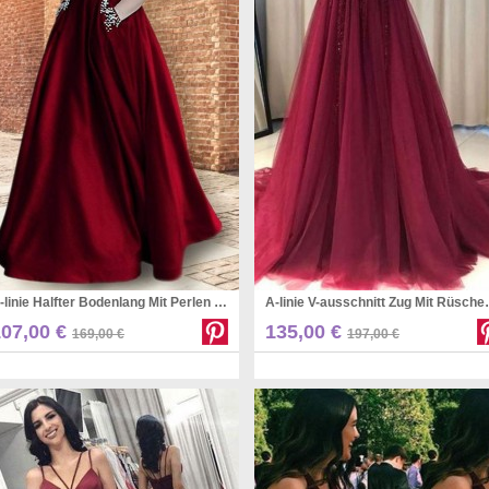
A-linie Halfter Bodenlang Mit Perlen Satin Kleid JTC18873
A-linie V-ausschni
Pinterest
Pinterest
107,00 €
135,00 €
169,00 €
197,00 €