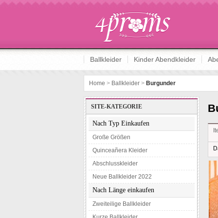
Abschlussballkleider online kaufen
Ballkleider
Kinder Abendkleider
Abe
Home
>
Ballkleider
>
Burgunder
B
SITE-KATEGORIE
Nach Typ Einkaufen
I
Große Größen
D
Quinceañera Kleider
Abschlusskleider
Neue Ballkleider 2022
Nach Länge einkaufen
Zweiteilige Ballkleider
Kurze Ballkleider