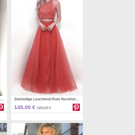
ngfrau Juwel Lange Ärmel Mit Applikation Bodenlangen Spitzenkleid JTC11563
Zweiteilige Leuchtend Rote Neckholder-abschlussballkleider JT2PDE001
Pinterest
145,00 €
189,00 €