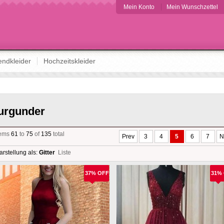
Mein Konto
Mein Wunschzettel
ndkleider
Hochzeitskleider
urgunder
tems
61
to
75
of
135
total
Prev
3
4
5
6
7
N
arstellung als:
Gitter
Liste
37% OFF
31%