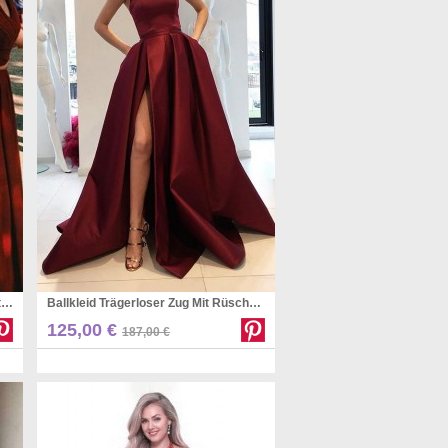
A-linie Chiffon Halfter Bodenlang Mit Rüschen Zweiteiliges Kleid JTCv2443
Ballkleid Trägerloser Zug Mit Rüschen Satinkleid JTC17283
Pinterest
125,00 €
187,00 €