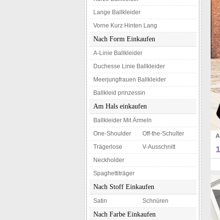
Lange Ballkleider
Vorne Kurz Hinten Lang
Nach Form Einkaufen
A-Linie Ballkleider
Duchesse Linie Ballkleider
Meerjungfrauen Ballkleider
Ballkleid prinzessin
Am Hals einkaufen
Ballkleider Mit Ärmeln
One-Shoulder
Off-the-Schulter
Trägerlose
V-Ausschnitt
Neckholder
Spaghettiträger
Nach Stoff Einkaufen
Satin
Schnüren
Nach Farbe Einkaufen