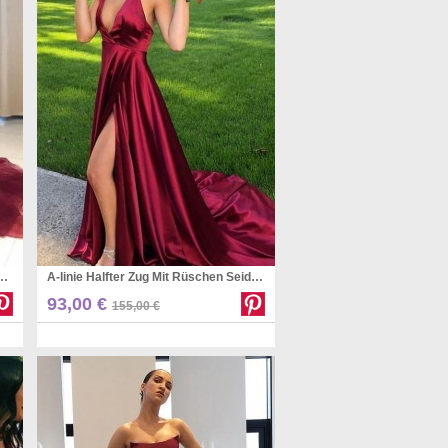
tt Zug Mit Rüschen Tüll Kleid JTC19173
A-linie Halfter Zug Mit Rüschen Seide Wie Satin Kleid JTC19673
Pinterest
93,00 €
155,00 €