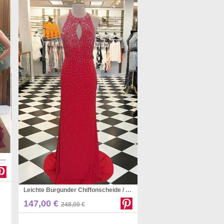
Burgunder Chiffon A-linie Halfter Bodenlanges Abendkleid (GJT3815)
Leichte Burgunder Chiffonscheide / Säulenhalfter Sweep Zug Abendkleid (GJT3816)
Pinterest
147,00 €
248,00 €