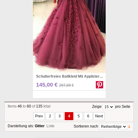
Schulterfreies Ballkleid Mit Appliziertem Tüllkleid JTC17303
Pinterest
145,00 €
207,00 €
Items
46
to
60
of
135
total
Zeige
pro Seite
Prev
2
3
4
5
6
Next
Darstellung als:
Gitter
Liste
Sortieren nach