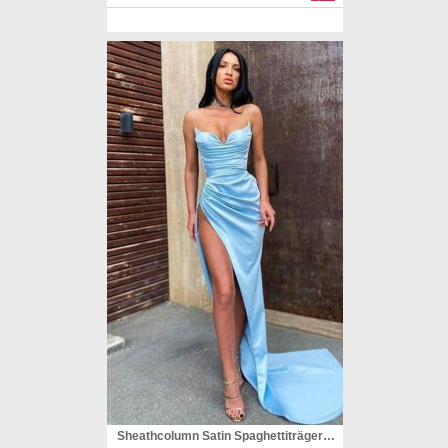
Sheathcolumn Satin Spaghettiträger Geraffte Zugkleid JTC26223