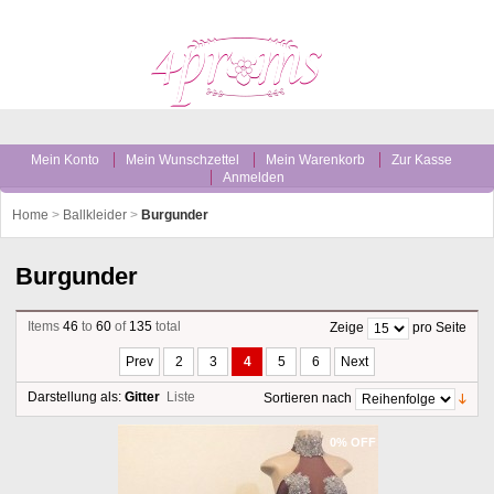
Mein Konto
Mein Wunschzettel
Mein Warenkorb
Zur Kasse
Anmelden
Home
>
Ballkleider
>
Burgunder
Burgunder
Items
46
to
60
of
135
total
Zeige
pro Seite
Prev
2
3
4
5
6
Next
Darstellung als:
Gitter
Liste
Sortieren nach
0% OFF