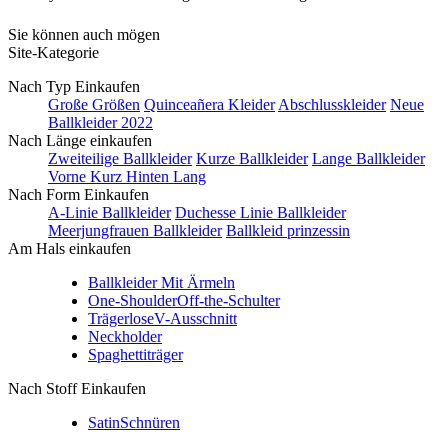
Sie können auch mögen
Site-Kategorie
Nach Typ Einkaufen
Große Größen
Quinceañera Kleider
Abschlusskleider
Neue
Ballkleider 2022
Nach Länge einkaufen
Zweiteilige Ballkleider
Kurze Ballkleider
Lange Ballkleider
Vorne Kurz Hinten Lang
Nach Form Einkaufen
A-Linie Ballkleider
Duchesse Linie Ballkleider
Meerjungfrauen Ballkleider
Ballkleid prinzessin
Am Hals einkaufen
Ballkleider Mit Ärmeln
One-Shoulder
Off-the-Schulter
Trägerlose
V-Ausschnitt
Neckholder
Spaghettiträger
Nach Stoff Einkaufen
Satin
Schnüren