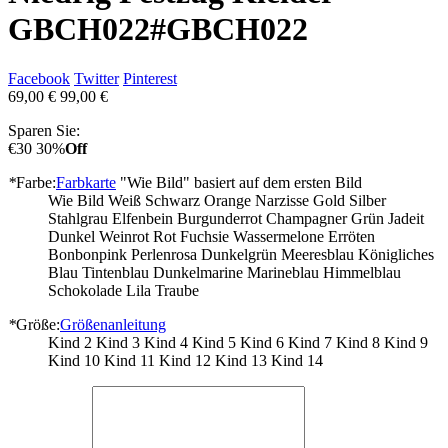
GBCH022
#GBCH022
Facebook
Twitter
Pinterest
69,00 €
99,00 €
Sparen Sie:
€30
30%
Off
*
Farbe:
Farbkarte
"Wie Bild" basiert auf dem ersten Bild
Wie Bild
Weiß
Schwarz
Orange
Narzisse
Gold
Silber
Stahlgrau
Elfenbein
Burgunderrot
Champagner
Grün
Jadeit
Dunkel Weinrot
Rot
Fuchsie
Wassermelone
Erröten
Bonbonpink
Perlenrosa
Dunkelgrün
Meeresblau
Königliches
Blau
Tintenblau
Dunkelmarine
Marineblau
Himmelblau
Schokolade
Lila
Traube
*
Größe:
Größenanleitung
Kind 2
Kind 3
Kind 4
Kind 5
Kind 6
Kind 7
Kind 8
Kind 9
Kind 10
Kind 11
Kind 12
Kind 13
Kind 14