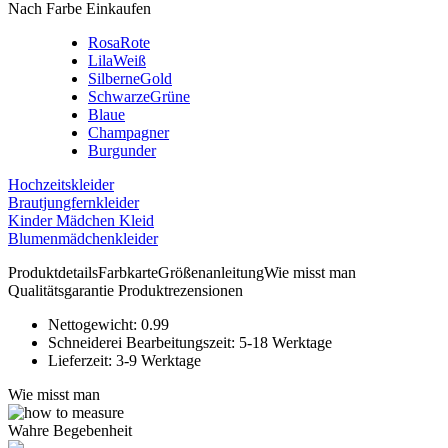
Nach Farbe Einkaufen
Rosa
Rote
Lila
Weiß
Silberne
Gold
Schwarze
Grüne
Blaue
Champagner
Burgunder
Hochzeitskleider
Brautjungfernkleider
Kinder Mädchen Kleid
Blumenmädchenkleider
Produktdetails
Farbkarte
Größenanleitung
Wie misst man
Qualitätsgarantie
Produktrezensionen
Nettogewicht:
0.99
Schneiderei Bearbeitungszeit:
5-18 Werktage
Lieferzeit:
3-9 Werktage
Wie misst man
Wahre Begebenheit