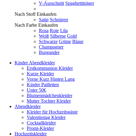
V-Ausschnitt
Spaghettiträger
Nach Stoff Einkaufen
Satin
Schnüren
Nach Farbe Einkaufen
Rosa
Rote
Lila
Weiß
Silberne
Gold
Schwarze
Grüne
Blaue
Champagner
Burgunder
Kinder Abendkleider
Erstkommunion Kleider
Kurze Kleider
Vorne Kurz Hinten Lang
Kinder Pailletten
Unter 50€
Blumenmädchenkleider
Mutter Tochter Kleider
Abendkleider
Kleider für Hochzeitsgäste
Valentinstag Kleider
Cocktailkleider
Promi-Kleider
Hochzeitskleider