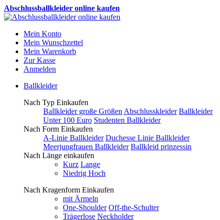
Abschlussballkleider online kaufen
Mein Konto
Mein Wunschzettel
Mein Warenkorb
Zur Kasse
Anmelden
Ballkleider
Nach Typ Einkaufen
Ballkleider große Größen
Abschlusskleider
Ballkleider
Unter 100 Euro
Studenten Ballkleider
Nach Form Einkaufen
A-Linie Ballkleider
Duchesse Linie Ballkleider
Meerjungfrauen Ballkleider
Ballkleid prinzessin
Nach Länge einkaufen
Kurz
Lange
Niedrig Hoch
Nach Kragenform Einkaufen
mit Ärmeln
One-Shoulder
Off-the-Schulter
Trägerlose
Neckholder