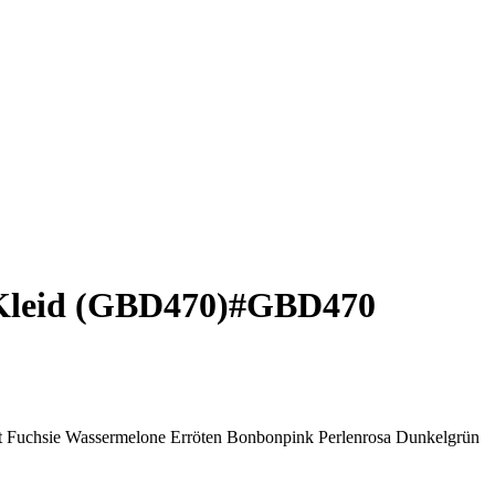
 Kleid (GBD470)
#GBD470
t
Fuchsie
Wassermelone
Erröten
Bonbonpink
Perlenrosa
Dunkelgrün