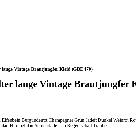
r lange Vintage Brautjungfer Kleid (GBD470)
lter lange Vintage Brautjungfer
u
Elfenbein
Burgunderrot
Champagner
Grün
Jadeit
Dunkel Weinrot
Ro
blau
Himmelblau
Schokolade
Lila
Regentschaft
Traube