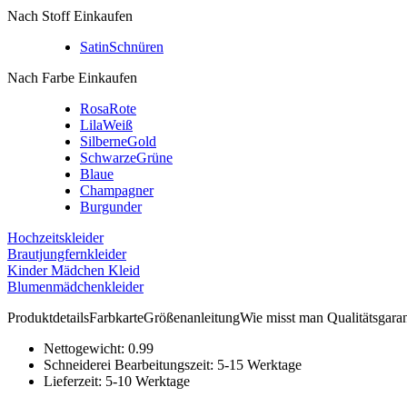
Nach Stoff Einkaufen
Satin
Schnüren
Nach Farbe Einkaufen
Rosa
Rote
Lila
Weiß
Silberne
Gold
Schwarze
Grüne
Blaue
Champagner
Burgunder
Hochzeitskleider
Brautjungfernkleider
Kinder Mädchen Kleid
Blumenmädchenkleider
Produktdetails
Farbkarte
Größenanleitung
Wie misst man
Qualitätsgaran
Nettogewicht:
0.99
Schneiderei Bearbeitungszeit:
5-15 Werktage
Lieferzeit:
5-10 Werktage