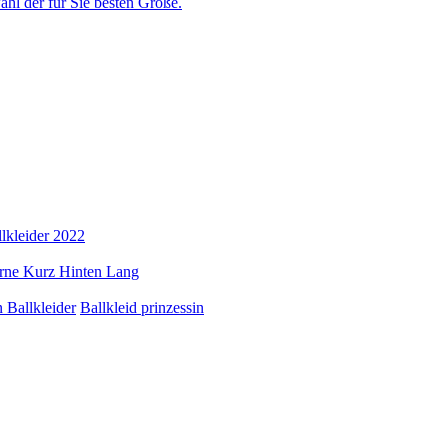
ahl der für Sie besten Größe.
lkleider 2022
rne Kurz Hinten Lang
 Ballkleider
Ballkleid prinzessin