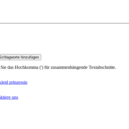
Schlagworte hinzufügen
 Sie das Hochkomma (') für zusammenhängende Textabschnitte.
kleid prinzessin
ktiere uns