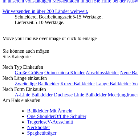
In unserem vollständigen Messleitfaden finden Sie Hilfe bei der Ausw
Wir versenden in über 200 Länder weltweit.
Schneiderei Bearbeitungszeit:5-15 Werktage .
Lieferzeit:5-10 Werktage.
Move your mouse over image or click to enlarge
Sie können auch mögen
Site-Kategorie
Nach Typ Einkaufen
Große Größen
Quinceañera Kleider
Abschlusskleider
Neue Bal
Nach Länge einkaufen
Zweiteilige Ballkleider
Kurze Ballkleider
Lange Ballkleider
Vo
Nach Form Einkaufen
A-Linie Ballkleider
Duchesse Linie Ballkleider
Meerjungfrauen
Am Hals einkaufen
Ballkleider Mit Ärmeln
One-Shoulder
Off-the-Schulter
Trägerlose
V-Ausschnitt
Neckholder
Spaghettiträger