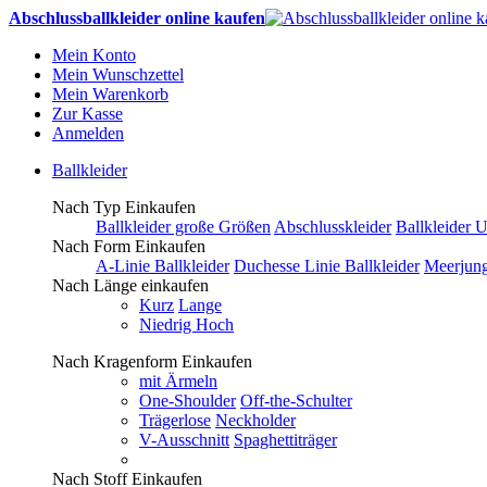
Abschlussballkleider online kaufen
Mein Konto
Mein Wunschzettel
Mein Warenkorb
Zur Kasse
Anmelden
Ballkleider
Nach Typ Einkaufen
Ballkleider große Größen
Abschlusskleider
Ballkleider 
Nach Form Einkaufen
A-Linie Ballkleider
Duchesse Linie Ballkleider
Meerjung
Nach Länge einkaufen
Kurz
Lange
Niedrig Hoch
Nach Kragenform Einkaufen
mit Ärmeln
One-Shoulder
Off-the-Schulter
Trägerlose
Neckholder
V-Ausschnitt
Spaghettiträger
Nach Stoff Einkaufen