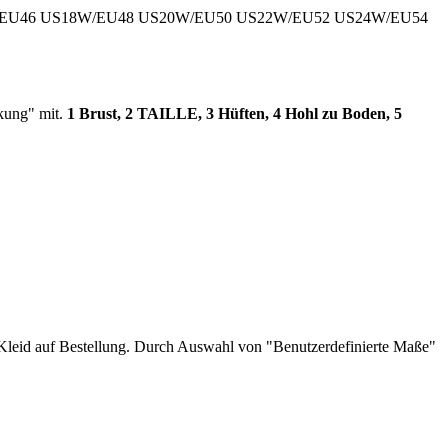
EU46
US18W/EU48
US20W/EU50
US22W/EU52
US24W/EU54
rkung" mit.
1 Brust, 2 TAILLE, 3 Hüften, 4 Hohl zu Boden, 5
es Kleid auf Bestellung. Durch Auswahl von "Benutzerdefinierte Maße"