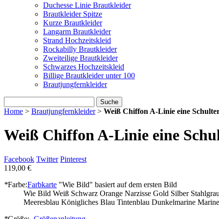
Duchesse Linie Brautkleider
Brautkleider Spitze
Kurze Brautkleider
Langarm Brautkleider
Strand Hochzeitskleid
Rockabilly Brautkleider
Zweiteilige Brautkleider
Schwarzes Hochzeitskleid
Billige Brautkleider unter 100
Brautjungfernkleider
Suche
Home
>
Brautjungfernkleider
>
Weiß Chiffon A-Linie eine Schulte
Weiß Chiffon A-Linie eine Schu
Facebook
Twitter
Pinterest
119,00 €
*
Farbe:
Farbkarte
"Wie Bild" basiert auf dem ersten Bild
Wie Bild
Weiß
Schwarz
Orange
Narzisse
Gold
Silber
Stahlgra
Meeresblau
Königliches Blau
Tintenblau
Dunkelmarine
Marine
*
Größe: -
Größenanleitung