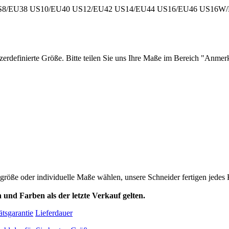
S8/EU38
US10/EU40
US12/EU42
US14/EU44
US16/EU46
US16W/
zerdefinierte Größe. Bitte teilen Sie uns Ihre Maße im Bereich "Anme
ardgröße oder individuelle Maße wählen, unsere Schneider fertigen jed
 und Farben als der letzte Verkauf gelten.
ätsgarantie
Lieferdauer