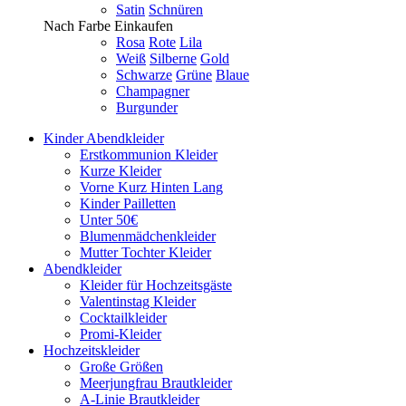
Satin
Schnüren
Nach Farbe Einkaufen
Rosa
Rote
Lila
Weiß
Silberne
Gold
Schwarze
Grüne
Blaue
Champagner
Burgunder
Kinder Abendkleider
Erstkommunion Kleider
Kurze Kleider
Vorne Kurz Hinten Lang
Kinder Pailletten
Unter 50€
Blumenmädchenkleider
Mutter Tochter Kleider
Abendkleider
Kleider für Hochzeitsgäste
Valentinstag Kleider
Cocktailkleider
Promi-Kleider
Hochzeitskleider
Große Größen
Meerjungfrau Brautkleider
A-Linie Brautkleider