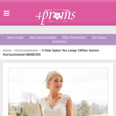
Mein Konto
Mein Wunschzettel
Mein Warenkorb
Zur Kasse
Anmelden
Home
>
Hochzeitskleider
>
V Hals Spitze Tee Länge 1950er Garten
Hochzeitskleid GBWD305