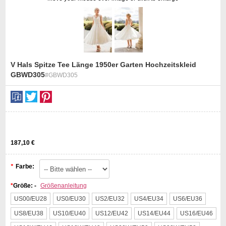
V Hals Spitze Tee Länge 1950er Garten Hochzeitskleid
GBWD305
#GBWD305
st
187,10 €
*
Farbe:
*
Größe: -
Größenanleitung
US00/EU28
US0/EU30
US2/EU32
US4/EU34
US6/EU36
US8/EU38
US10/EU40
US12/EU42
US14/EU44
US16/EU46