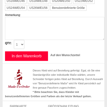
US16W/EU46
US18W/EU48
US20W/EU50
US22W/EU52
US24W/EU54
US26W/EU56
Benutzerdefinierte Größe
Anmerkung:
QTY:
Auf den Wunschzettel
In den Warenkorb
Dieses Kleid wird auf Bestellung gefertigt. Egal, ob Sie eine
Standardgröße oder individuelle Maße wählen, unsere
Schneider fertigen jedes Kleid auf Bestellung. Durch Auswahl
von "Benutzerdefinierte Maße" wird Ihr Kleid persönlich auf
Ihre genaue Passform zugeschnitten.
* Bitte beachten Sie, dass Kleider mit
benutzerdefinierten Größen und Farben als der letzte Verkauf gelten.
FARBKARTE
GRÖSSENANLEITUNG