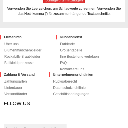
Schlagworte hinzufügen
Verwenden Sie Leerzeichen, um Schlagworte zu trennen. Verwenden Sie
das Hochkomma (') für zusammenhängende Textabschnitte.
Firmeninfo
Kundendienst
Über uns
Farbkarte
Blumenmädchenkleider
Größentabelle
Rockabilly Brautkleider
Ihre Bestellung verfolgen
Ballkleid prinzessin
FAQs
Kontaktiere uns
Zahlung & Versand
Unternehmensrichtlinien
Zahlungsarten
Rückgaberecht
Lieferdauer
Datenschutzrichtlinie
Versandländer
Geschäftsbedingungen
FLLOW US
le+1
pinterest