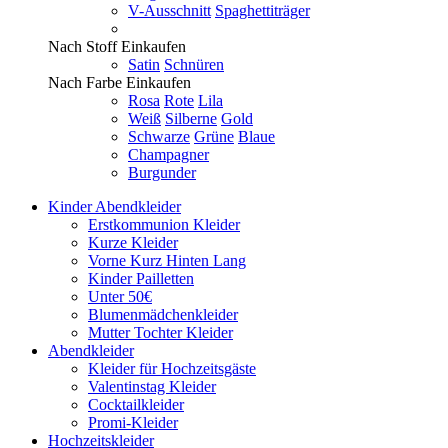
V-Ausschnitt
Spaghettiträger
Nach Stoff Einkaufen
Satin
Schnüren
Nach Farbe Einkaufen
Rosa
Rote
Lila
Weiß
Silberne
Gold
Schwarze
Grüne
Blaue
Champagner
Burgunder
Kinder Abendkleider
Erstkommunion Kleider
Kurze Kleider
Vorne Kurz Hinten Lang
Kinder Pailletten
Unter 50€
Blumenmädchenkleider
Mutter Tochter Kleider
Abendkleider
Kleider für Hochzeitsgäste
Valentinstag Kleider
Cocktailkleider
Promi-Kleider
Hochzeitskleider