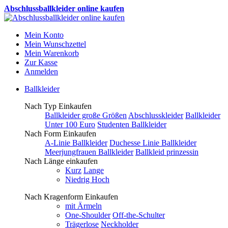
Abschlussballkleider online kaufen
Mein Konto
Mein Wunschzettel
Mein Warenkorb
Zur Kasse
Anmelden
Ballkleider
Nach Typ Einkaufen
Ballkleider große Größen
Abschlusskleider
Ballkleider
Unter 100 Euro
Studenten Ballkleider
Nach Form Einkaufen
A-Linie Ballkleider
Duchesse Linie Ballkleider
Meerjungfrauen Ballkleider
Ballkleid prinzessin
Nach Länge einkaufen
Kurz
Lange
Niedrig Hoch
Nach Kragenform Einkaufen
mit Ärmeln
One-Shoulder
Off-the-Schulter
Trägerlose
Neckholder