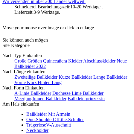
Wir versenden in über 200 Länder weltweit.
Schneiderei Bearbeitungszeit:10-20 Werktage .
Lieferzeit:3-9 Werktage.
Move your mouse over image or click to enlarge
Sie können auch mögen
Site-Kategorie
Nach Typ Einkaufen
Große Größen
Quinceañera Kleider
Abschlusskleider
Neue
Ballkleider 2022
Nach Länge einkaufen
Zweiteilige Ballkleider
Kurze Ballkleider
Lange Ballkleider
Vorne Kurz Hinten Lang
Nach Form Einkaufen
A-Linie Ballkleider
Duchesse Linie Ballkleider
Meerjungfrauen Ballkleider
Ballkleid prinzessin
Am Hals einkaufen
Ballkleider Mit Ärmeln
One-Shoulder
Off-the-Schulter
Trägerlose
V-Ausschnitt
Neckholder