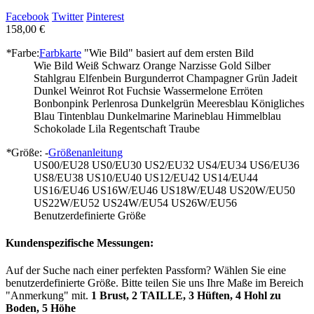
Facebook
Twitter
Pinterest
158,00 €
*
Farbe:
Farbkarte
"Wie Bild" basiert auf dem ersten Bild
Wie Bild
Weiß
Schwarz
Orange
Narzisse
Gold
Silber
Stahlgrau
Elfenbein
Burgunderrot
Champagner
Grün
Jadeit
Dunkel Weinrot
Rot
Fuchsie
Wassermelone
Erröten
Bonbonpink
Perlenrosa
Dunkelgrün
Meeresblau
Königliches
Blau
Tintenblau
Dunkelmarine
Marineblau
Himmelblau
Schokolade
Lila
Regentschaft
Traube
*
Größe: -
Größenanleitung
US00/EU28
US0/EU30
US2/EU32
US4/EU34
US6/EU36
US8/EU38
US10/EU40
US12/EU42
US14/EU44
US16/EU46
US16W/EU46
US18W/EU48
US20W/EU50
US22W/EU52
US24W/EU54
US26W/EU56
Benutzerdefinierte Größe
Kundenspezifische Messungen:
Auf der Suche nach einer perfekten Passform? Wählen Sie eine
benutzerdefinierte Größe. Bitte teilen Sie uns Ihre Maße im Bereich
"Anmerkung" mit.
1 Brust, 2 TAILLE, 3 Hüften, 4 Hohl zu
Boden, 5 Höhe