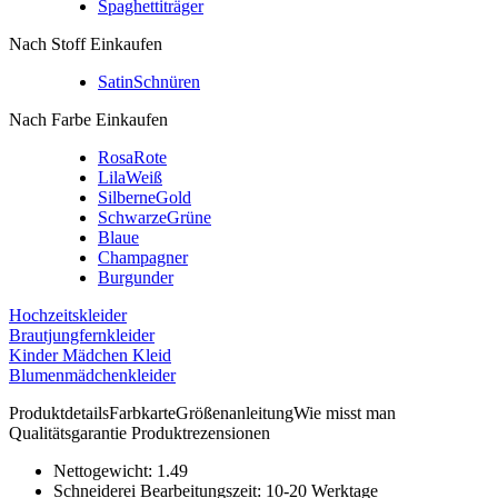
Spaghettiträger
Nach Stoff Einkaufen
Satin
Schnüren
Nach Farbe Einkaufen
Rosa
Rote
Lila
Weiß
Silberne
Gold
Schwarze
Grüne
Blaue
Champagner
Burgunder
Hochzeitskleider
Brautjungfernkleider
Kinder Mädchen Kleid
Blumenmädchenkleider
Produktdetails
Farbkarte
Größenanleitung
Wie misst man
Qualitätsgarantie
Produktrezensionen
Nettogewicht:
1.49
Schneiderei Bearbeitungszeit:
10-20 Werktage