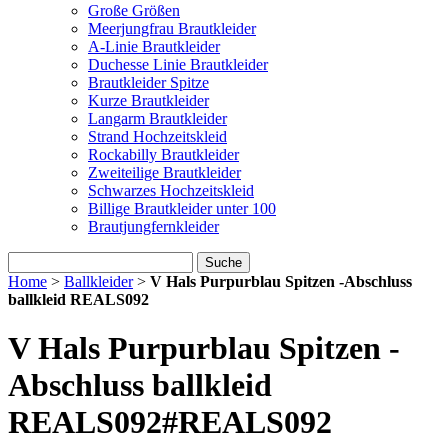
Große Größen
Meerjungfrau Brautkleider
A-Linie Brautkleider
Duchesse Linie Brautkleider
Brautkleider Spitze
Kurze Brautkleider
Langarm Brautkleider
Strand Hochzeitskleid
Rockabilly Brautkleider
Zweiteilige Brautkleider
Schwarzes Hochzeitskleid
Billige Brautkleider unter 100
Brautjungfernkleider
Suche
Home
>
Ballkleider
>
V Hals Purpurblau Spitzen -Abschluss
ballkleid REALS092
V Hals Purpurblau Spitzen -
Abschluss ballkleid
REALS092
#REALS092