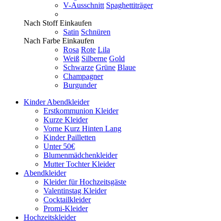
V-Ausschnitt
Spaghettiträger
Nach Stoff Einkaufen
Satin
Schnüren
Nach Farbe Einkaufen
Rosa
Rote
Lila
Weiß
Silberne
Gold
Schwarze
Grüne
Blaue
Champagner
Burgunder
Kinder Abendkleider
Erstkommunion Kleider
Kurze Kleider
Vorne Kurz Hinten Lang
Kinder Pailletten
Unter 50€
Blumenmädchenkleider
Mutter Tochter Kleider
Abendkleider
Kleider für Hochzeitsgäste
Valentinstag Kleider
Cocktailkleider
Promi-Kleider
Hochzeitskleider