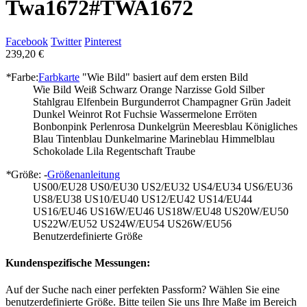
Twa1672
#TWA1672
Facebook
Twitter
Pinterest
239,20 €
*
Farbe:
Farbkarte
"Wie Bild" basiert auf dem ersten Bild
Wie Bild
Weiß
Schwarz
Orange
Narzisse
Gold
Silber
Stahlgrau
Elfenbein
Burgunderrot
Champagner
Grün
Jadeit
Dunkel Weinrot
Rot
Fuchsie
Wassermelone
Erröten
Bonbonpink
Perlenrosa
Dunkelgrün
Meeresblau
Königliches
Blau
Tintenblau
Dunkelmarine
Marineblau
Himmelblau
Schokolade
Lila
Regentschaft
Traube
*
Größe: -
Größenanleitung
US00/EU28
US0/EU30
US2/EU32
US4/EU34
US6/EU36
US8/EU38
US10/EU40
US12/EU42
US14/EU44
US16/EU46
US16W/EU46
US18W/EU48
US20W/EU50
US22W/EU52
US24W/EU54
US26W/EU56
Benutzerdefinierte Größe
Kundenspezifische Messungen:
Auf der Suche nach einer perfekten Passform? Wählen Sie eine
benutzerdefinierte Größe. Bitte teilen Sie uns Ihre Maße im Bereich