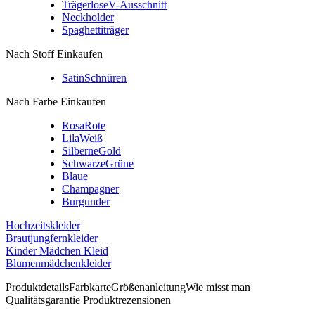
Trägerlose
V-Ausschnitt
Neckholder
Spaghettiträger
Nach Stoff Einkaufen
Satin
Schnüren
Nach Farbe Einkaufen
Rosa
Rote
Lila
Weiß
Silberne
Gold
Schwarze
Grüne
Blaue
Champagner
Burgunder
Hochzeitskleider
Brautjungfernkleider
Kinder Mädchen Kleid
Blumenmädchenkleider
Produktdetails
Farbkarte
Größenanleitung
Wie misst man
Qualitätsgarantie
Produktrezensionen