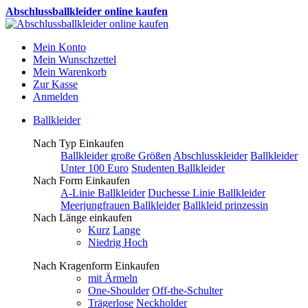
Abschlussballkleider online kaufen
Mein Konto
Mein Wunschzettel
Mein Warenkorb
Zur Kasse
Anmelden
Ballkleider
Nach Typ Einkaufen
Ballkleider große Größen
Abschlusskleider
Ballkleider
Unter 100 Euro
Studenten Ballkleider
Nach Form Einkaufen
A-Linie Ballkleider
Duchesse Linie Ballkleider
Meerjungfrauen Ballkleider
Ballkleid prinzessin
Nach Länge einkaufen
Kurz
Lange
Niedrig Hoch
Nach Kragenform Einkaufen
mit Ärmeln
One-Shoulder
Off-the-Schulter
Trägerlose
Neckholder