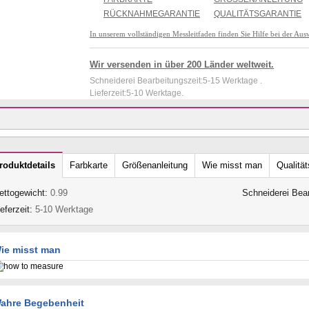
RÜCKNAHMEGARANTIE
QUALITÄTSGARANTIE
In unserem vollständigen Messleitfaden finden Sie Hilfe bei der Aus
Wir versenden in über 200 Länder weltweit.
Schneiderei Bearbeitungszeit:5-15 Werktage .
Lieferzeit:5-10 Werktage.
roduktdetails
Farbkarte
Größenanleitung
Wie misst man
Qualität
ettogewicht:
0.99
Schneiderei Bea
ieferzeit:
5-10 Werktage
ie misst man
ahre Begebenheit