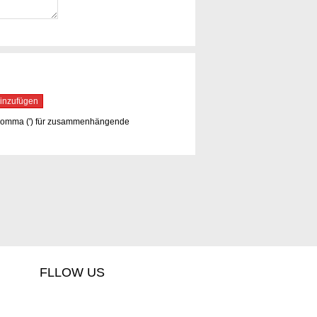
inzufügen
hkomma (') für zusammenhängende
FLLOW US
ebook
google+1
pinterest