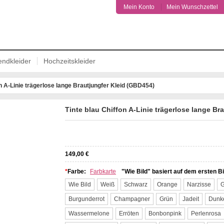
Mein Konto
Mein Wunschzettel
ndkleider
Hochzeitskleider
on A-Linie trägerlose lange Brautjungfer Kleid (GBD454)
Tinte blau Chiffon A-Linie trägerlose lange Br
Facebook
Twitter
Pinterest
149,00 €
*
Farbe:
Farbkarte
"Wie Bild" basiert auf dem ersten Bi
Wie Bild
Weiß
Schwarz
Orange
Narzisse
G
Burgunderrot
Champagner
Grün
Jadeit
Dunke
Wassermelone
Erröten
Bonbonpink
Perlenrosa