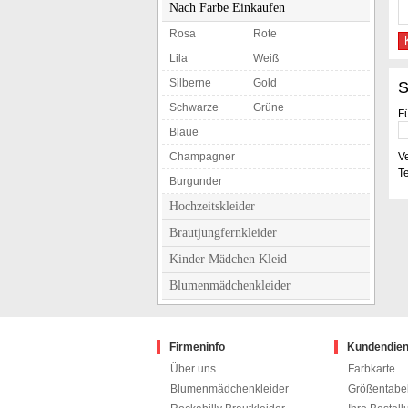
Nach Farbe Einkaufen
Rosa
Rote
Lila
Weiß
Silberne
Gold
S
Schwarze
Grüne
F
Blaue
Champagner
V
Te
Burgunder
Hochzeitskleider
Brautjungfernkleider
Kinder Mädchen Kleid
Blumenmädchenkleider
Firmeninfo
Kundendien
Über uns
Farbkarte
Blumenmädchenkleider
Größentabel