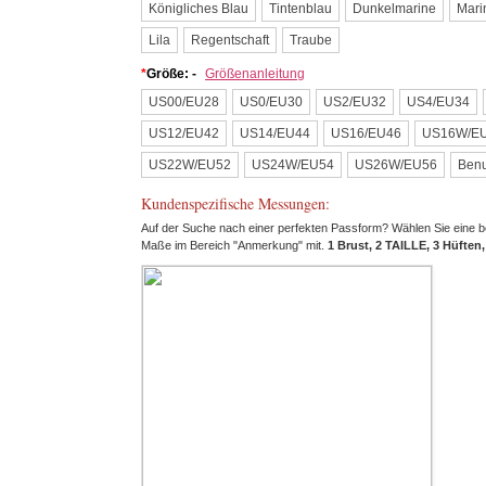
Königliches Blau
Tintenblau
Dunkelmarine
Mari
Lila
Regentschaft
Traube
*
Größe: -
Größenanleitung
US00/EU28
US0/EU30
US2/EU32
US4/EU34
US12/EU42
US14/EU44
US16/EU46
US16W/E
US22W/EU52
US24W/EU54
US26W/EU56
Benu
Kundenspezifische Messungen:
Auf der Suche nach einer perfekten Passform? Wählen Sie eine ben
Maße im Bereich "Anmerkung" mit.
1 Brust, 2 TAILLE, 3 Hüften