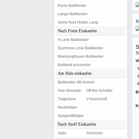
Kurze Ballkleider
Lange Ballkleider
S
Vorne Kurz Hinten Lang
Nach Form Einkaufen
A-Linie Ballkleider
S
Duchesse Linie Ballkleider
S
Meerjungfrauen Ballkleider
W
Ballkleid prinzessin
Am Hals einkaufen
Ballkleider Mit Ärmeln
One-Shoulder
Off-the-Schulter
B
Trägerlose
V-Ausschnitt
K
Neckholder
Spaghettiträger
Nach Stoff Einkaufen
Satin
Schnüren