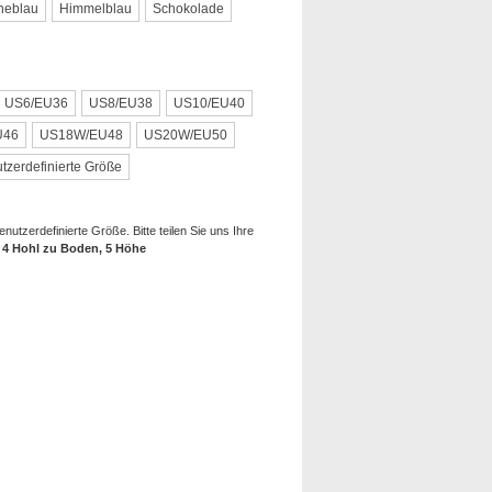
neblau
Himmelblau
Schokolade
US6/EU36
US8/EU38
US10/EU40
U46
US18W/EU48
US20W/EU50
tzerdefinierte Größe
utzerdefinierte Größe. Bitte teilen Sie uns Ihre
, 4 Hohl zu Boden, 5 Höhe