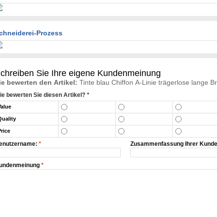
chneiderei-Prozess
chreiben Sie Ihre eigene Kundenmeinung
ie bewerten den Artikel:
Tinte blau Chiffon A-Linie trägerlose lange 
ie bewerten Sie diesen Artikel?
*
Value
Quality
Price
enutzername:
*
Zusammenfassung Ihrer Kund
undenmeinung
*