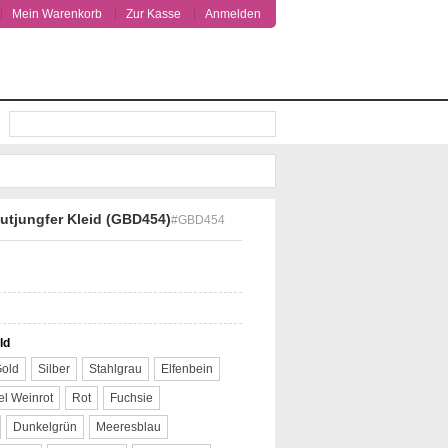
Mein Warenkorb
Zur Kasse
Anmelden
Suche
autjungfer Kleid (GBD454)
#GBD454
ld
old
Silber
Stahlgrau
Elfenbein
l Weinrot
Rot
Fuchsie
Dunkelgrün
Meeresblau