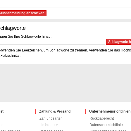
Kundenmeinung abschicken
chlagworte
ügen Sie Ihre Schlagworte hinzu:
Schlagworte h
erwenden Sie Leerzeichen, um Schlagworte zu trennen. Verwenden Sie das Hoc
xtabschnitte.
st
Zahlung & Versand
Unternehmensrichtlinien
Zahlungsarten
Rückgaberecht
twitter
fac
le
Lieferdauer
Datenschutzrichtlinie