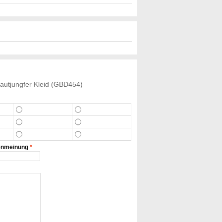
Brautjungfer Kleid (GBD454)
enmeinung
*