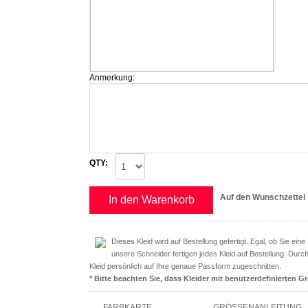
Anmerkung:
QTY:
Auf den Wunschzettel
In den Warenkorb
Dieses Kleid wird auf Bestellung gefertigt. Egal, ob Sie ei
unsere Schneider fertigen jedes Kleid auf Bestellung. Durc
Kleid persönlich auf Ihre genaue Passform zugeschnitten.
* Bitte beachten Sie, dass Kleider mit benutzerdefinierten G
FARBKARTE
GRÖSSENANLEITUNG