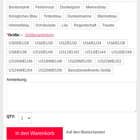
Bonbonpink
Perlenrosa
Dunkelgrün
Meeresblau
Königliches Blau
Tintenblau
Dunkelmarine
Marineblau
Himmelblau
Schokolade
Lila
Regentschaft
Traube
*
Größe: -
Größenanleitung
US00/EU28
US0/EU30
US2/EU32
US4/EU34
US6/EU36
US8/EU38
US10/EU40
US12/EU42
US14/EU44
US16/EU46
US16W/EU46
US18W/EU48
US20W/EU50
US22W/EU52
US24W/EU54
US26W/EU56
Benutzerdefinierte Größe
Anmerkung:
QTY:
Auf den Wunschzettel
In den Warenkorb