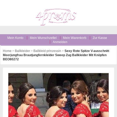
Mein Konto
Mein Wunschzettel
Mein Warenkorb
Zur Kasse
Anmelden
Home
>
Ballkleider
>
Ballkleid prinzessin
>
Sexy Rote Spitze V-ausschnitt
Meerjungfrau Brautjungfernkleider Sweep Zug Ballkleider Mit Knöpfen
BEO80272