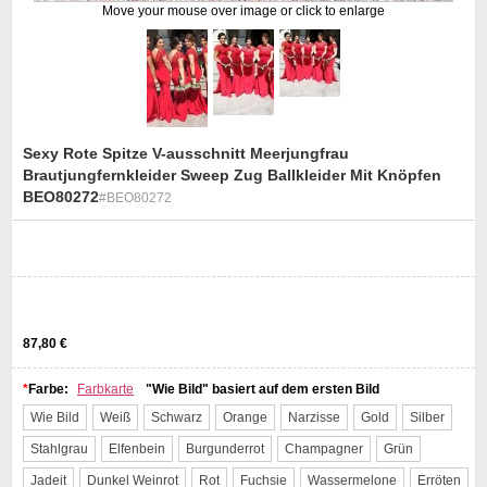
Move your mouse over image or click to enlarge
Sexy Rote Spitze V-ausschnitt Meerjungfrau
Brautjungfernkleider Sweep Zug Ballkleider Mit Knöpfen
BEO80272
#BEO80272
st
87,80 €
*
Farbe:
Farbkarte
"Wie Bild" basiert auf dem ersten Bild
Wie Bild
Weiß
Schwarz
Orange
Narzisse
Gold
Silber
Stahlgrau
Elfenbein
Burgunderrot
Champagner
Grün
Jadeit
Dunkel Weinrot
Rot
Fuchsie
Wassermelone
Erröten