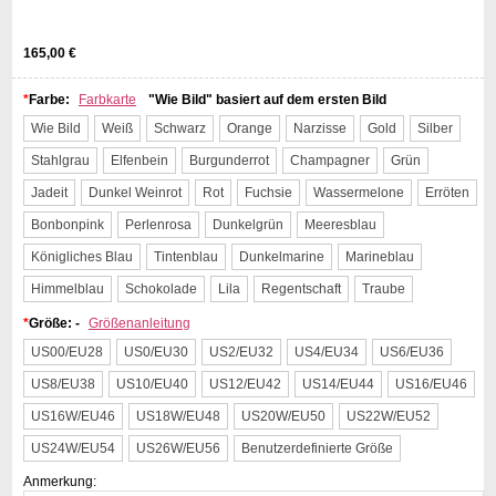
165,00 €
*
Farbe:
Farbkarte
"Wie Bild" basiert auf dem ersten Bild
Wie Bild
Weiß
Schwarz
Orange
Narzisse
Gold
Silber
Stahlgrau
Elfenbein
Burgunderrot
Champagner
Grün
Jadeit
Dunkel Weinrot
Rot
Fuchsie
Wassermelone
Erröten
Bonbonpink
Perlenrosa
Dunkelgrün
Meeresblau
Königliches Blau
Tintenblau
Dunkelmarine
Marineblau
Himmelblau
Schokolade
Lila
Regentschaft
Traube
*
Größe: -
Größenanleitung
US00/EU28
US0/EU30
US2/EU32
US4/EU34
US6/EU36
US8/EU38
US10/EU40
US12/EU42
US14/EU44
US16/EU46
US16W/EU46
US18W/EU48
US20W/EU50
US22W/EU52
US24W/EU54
US26W/EU56
Benutzerdefinierte Größe
Anmerkung: