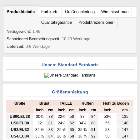
Produktdetails
Farbkarte
Größenanleitung
Wie misst man
Qualitätsgarantie
Produktrezensionen
Nettogewicht:
1.49
Schneiderei Bearbeitungszeit:
10-20 Werktage
Lieferzeit:
3-9 Werktage
Unsere Standard Farbkarte
Größenanleitung
Größe
Brust
TAILLE
Hüften
Hohl zu Boden
inch
cm
inch
cm
inch
cm
inch
cm
US00/EU28
30¾
78
22¾
58
33
84
53¼
135
US0/EU30
32
81
24½
62
34¾
88
55
140
US2/EU32
32 ½
83
25 ½
65
35 ¾
91
58
147
US4/EU34
33 ½
84
26 ½
68
36 ¾
92
58
147