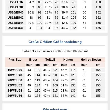
US6/EU36
34 ½
88
27 ½
70
37 ¾
96
59
150
US8/EU38
35 ½
90
28 ½
72
38 ¾
98
59
150
US10/EU40
36 ½
93
29 ½
75
39 ¾
101
60
152
US12/EU42
38
97
31
79
41 ¼
105
60
152
US14/EU44
39 ½
100
32 ½
83
42 ¾
109
61
155
US16/EU46
41
104
34
86
44 ¼
112
61
155
Große Größen Größenanleitung
Sehen Sie sich unsere
Große Größen Kleider
an!
Plus Size
Brust
TAILLE
Hüften
Hohl zu Boden
inch
cm
inch
cm
inch
cm
inch
cm
16W/EU46
43
109
36 ¼
92
45 ½
116
61
155
18W/EU48
45
114
38 ½
98
47 ½
121
61
155
20W/EU50
47
119
40 ¾
104
49 ½
126
61
155
22W/EU52
49
124
43
109
51 ½
131
61
155
24W/EU54
51
130
45 ¼
115
53 ½
136
61
155
26W/EU56
53
135
47 ½
121
55 ½
141
61
155
Wie misst man