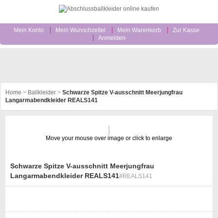
Mein Konto
Mein Wunschzettel
Mein Warenkorb
Zur Kasse
Anmelden
Home
>
Ballkleider
>
Schwarze Spitze V-ausschnitt Meerjungfrau
Langarmabendkleider REALS141
Move your mouse over image or click to enlarge
Schwarze Spitze V-ausschnitt Meerjungfrau
Langarmabendkleider REALS141
#REALS141
st