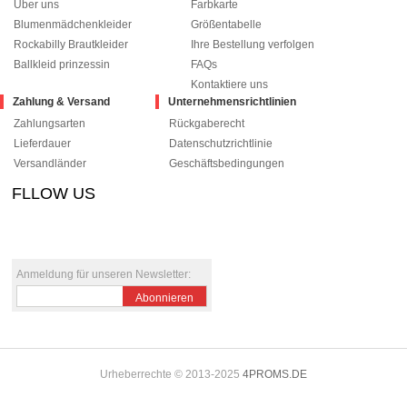
Über uns
Farbkarte
Blumenmädchenkleider
Größentabelle
Rockabilly Brautkleider
Ihre Bestellung verfolgen
Ballkleid prinzessin
FAQs
Kontaktiere uns
Zahlung & Versand
Unternehmensrichtlinien
Zahlungsarten
Rückgaberecht
Lieferdauer
Datenschutzrichtlinie
Versandländer
Geschäftsbedingungen
FLLOW US
le+1
pinterest
Anmeldung für unseren Newsletter:
Abonnieren
Urheberrechte © 2013-2025
4PROMS.DE