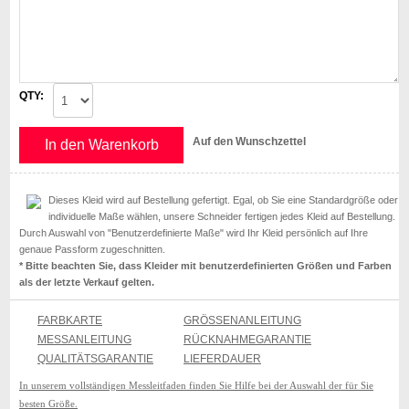
QTY:
Auf den Wunschzettel
In den Warenkorb
Dieses Kleid wird auf Bestellung gefertigt. Egal, ob Sie eine Standardgröße oder
individuelle Maße wählen, unsere Schneider fertigen jedes Kleid auf Bestellung.
Durch Auswahl von "Benutzerdefinierte Maße" wird Ihr Kleid persönlich auf Ihre
genaue Passform zugeschnitten.
* Bitte beachten Sie, dass Kleider mit benutzerdefinierten Größen und Farben
als der letzte Verkauf gelten.
FARBKARTE
GRÖSSENANLEITUNG
MESSANLEITUNG
RÜCKNAHMEGARANTIE
QUALITÄTSGARANTIE
LIEFERDAUER
In unserem vollständigen Messleitfaden finden Sie Hilfe bei der Auswahl der für Sie
besten Größe.