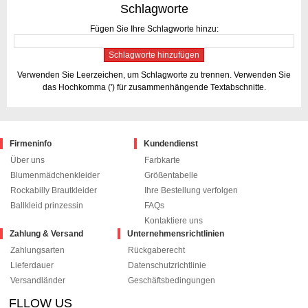
Schlagworte
Fügen Sie Ihre Schlagworte hinzu:
Schlagworte hinzufügen
Verwenden Sie Leerzeichen, um Schlagworte zu trennen. Verwenden Sie
das Hochkomma (') für zusammenhängende Textabschnitte.
Firmeninfo
Kundendienst
Über uns
Farbkarte
Blumenmädchenkleider
Größentabelle
Rockabilly Brautkleider
Ihre Bestellung verfolgen
Ballkleid prinzessin
FAQs
Kontaktiere uns
Zahlung & Versand
Unternehmensrichtlinien
Zahlungsarten
Rückgaberecht
Lieferdauer
Datenschutzrichtlinie
Versandländer
Geschäftsbedingungen
FLLOW US