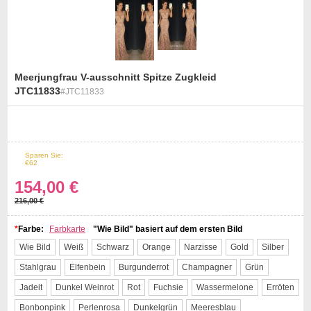
Meerjungfrau V-ausschnitt Spitze Zugkleid
JTC11833
#JTC11833
st
Sparen Sie:
29%
Off
€62
154,00 €
216,00 €
*
Farbe:
Farbkarte
"Wie Bild" basiert auf dem ersten Bild
Wie Bild
Weiß
Schwarz
Orange
Narzisse
Gold
Silber
Stahlgrau
Elfenbein
Burgunderrot
Champagner
Grün
Jadeit
Dunkel Weinrot
Rot
Fuchsie
Wassermelone
Erröten
Bonbonpink
Perlenrosa
Dunkelgrün
Meeresblau