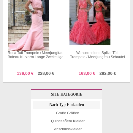
Rosa Taft Trompete / Meerjungfrau
Wassermelone Spitze Tüll
Bateau Kurzarm Lange Zweiteilige
Trompete / Meerjungfrau Schaufel
Ballkleider (GJT3936)
Lange Zweiteilige Ballkleider
(GJT3914)
136,00 €
228,00 €
163,00 €
282,00 €
SITE-KATEGORIE
Nach Typ Einkaufen
Große Größen
Quinceañera Kleider
Abschlusskleider