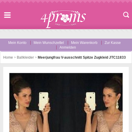
Mein Konto
Mein Wunschzettel
Mein Warenkorb
Zur Kasse
Anmelden
Home
>
Ballkleider
>
Meerjungfrau V-ausschnitt Spitze Zugkleid JTC11833