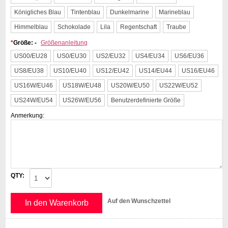
Königliches Blau
Tintenblau
Dunkelmarine
Marineblau
Himmelblau
Schokolade
Lila
Regentschaft
Traube
*
Größe: -
Größenanleitung
US00/EU28
US0/EU30
US2/EU32
US4/EU34
US6/EU36
US8/EU38
US10/EU40
US12/EU42
US14/EU44
US16/EU46
US16W/EU46
US18W/EU48
US20W/EU50
US22W/EU52
US24W/EU54
US26W/EU56
Benutzerdefinierte Größe
Anmerkung:
QTY:
Auf den Wunschzettel
In den Warenkorb