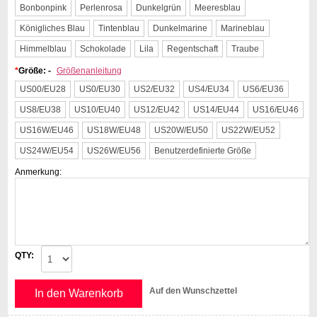
Bonbonpink
Perlenrosa
Dunkelgrün
Meeresblau
Königliches Blau
Tintenblau
Dunkelmarine
Marineblau
Himmelblau
Schokolade
Lila
Regentschaft
Traube
*
Größe: -
Größenanleitung
US00/EU28
US0/EU30
US2/EU32
US4/EU34
US6/EU36
US8/EU38
US10/EU40
US12/EU42
US14/EU44
US16/EU46
US16W/EU46
US18W/EU48
US20W/EU50
US22W/EU52
US24W/EU54
US26W/EU56
Benutzerdefinierte Größe
Anmerkung:
QTY:
Auf den Wunschzettel
In den Warenkorb