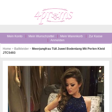
Mein Konto
Mein Wunschzettel
Mein Warenkorb
Zur Kasse
Anmelden
Home
>
Ballkleider
>
Meerjungfrau Tüll Juwel Bodenlang Mit Perlen Kleid
JTC5493