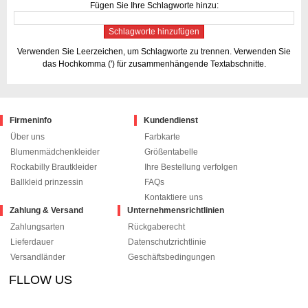
Fügen Sie Ihre Schlagworte hinzu:
Schlagworte hinzufügen
Verwenden Sie Leerzeichen, um Schlagworte zu trennen. Verwenden Sie
das Hochkomma (') für zusammenhängende Textabschnitte.
Firmeninfo
Kundendienst
Über uns
Farbkarte
Blumenmädchenkleider
Größentabelle
Rockabilly Brautkleider
Ihre Bestellung verfolgen
Ballkleid prinzessin
FAQs
Kontaktiere uns
Zahlung & Versand
Unternehmensrichtlinien
Zahlungsarten
Rückgaberecht
Lieferdauer
Datenschutzrichtlinie
Versandländer
Geschäftsbedingungen
FLLOW US
le+1
pinterest