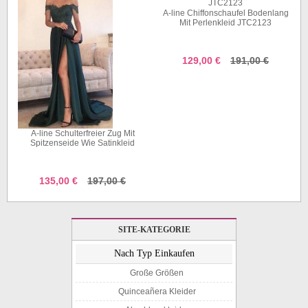
A-line Chiffonschaufel Bodenlang
Mit Perlenkleid JTC2123
129,00 €
191,00 €
A-line Schulterfreier Zug Mit
Spitzenseide Wie Satinkleid
JTC11273
135,00 €
197,00 €
SITE-KATEGORIE
Nach Typ Einkaufen
Große Größen
Quinceañera Kleider