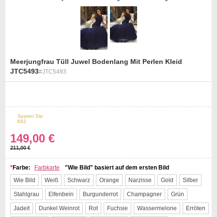
Meerjungfrau Tüll Juwel Bodenlang Mit Perlen Kleid
JTC5493
#JTC5493
st
Sparen Sie:
29%
Off
€62
149,00 €
211,00 €
*
Farbe:
Farbkarte
"Wie Bild" basiert auf dem ersten Bild
Wie Bild
Weiß
Schwarz
Orange
Narzisse
Gold
Silber
Stahlgrau
Elfenbein
Burgunderrot
Champagner
Grün
Jadeit
Dunkel Weinrot
Rot
Fuchsie
Wassermelone
Erröten