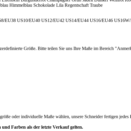
blau
Himmelblau
Schokolade
Lila
Regentschaft
Traube
S8/EU38
US10/EU40
US12/EU42
US14/EU44
US16/EU46
US16W/
zerdefinierte Größe. Bitte teilen Sie uns Ihre Maße im Bereich "Anme
ardgröße oder individuelle Maße wählen, unsere Schneider fertigen jed
 und Farben als der letzte Verkauf gelten.