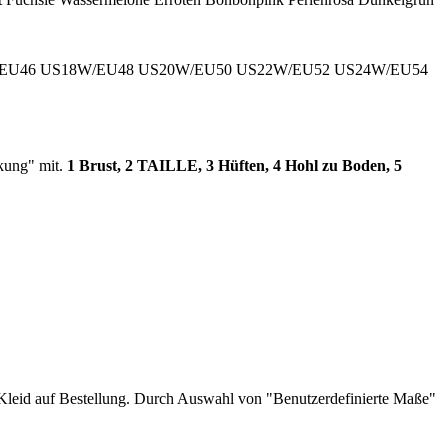
EU46
US18W/EU48
US20W/EU50
US22W/EU52
US24W/EU54
rkung" mit.
1 Brust, 2 TAILLE, 3 Hüften, 4 Hohl zu Boden, 5
es Kleid auf Bestellung. Durch Auswahl von "Benutzerdefinierte Maße"