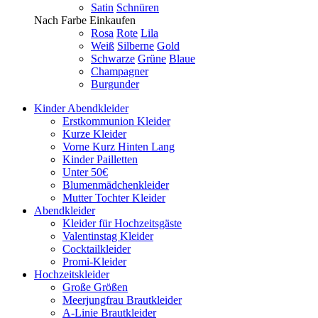
Satin
Schnüren
Nach Farbe Einkaufen
Rosa
Rote
Lila
Weiß
Silberne
Gold
Schwarze
Grüne
Blaue
Champagner
Burgunder
Kinder Abendkleider
Erstkommunion Kleider
Kurze Kleider
Vorne Kurz Hinten Lang
Kinder Pailletten
Unter 50€
Blumenmädchenkleider
Mutter Tochter Kleider
Abendkleider
Kleider für Hochzeitsgäste
Valentinstag Kleider
Cocktailkleider
Promi-Kleider
Hochzeitskleider
Große Größen
Meerjungfrau Brautkleider
A-Linie Brautkleider