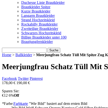
Duchesse Linie Brautkleider
Brautkleider Spitze
Kurze Brautkleider
Langarm Brautkleider
Strand Hochzeitskleid
Rockabilly Brautkleider
Zweiteilige Brautkleider
Schwarzes Hochzeitskleid
Billige Brautkleider unter 100
Brautjungfernkleider
Suche
Home
>
Ballkleider
>
Meerjungfrau Schatz Tüll Mit Spitze Zug 
Meerjungfrau Schatz Tüll Mit 
Facebook
Twitter
Pinterest
178,00 €
190,00 €
Sparen Sie:
€12
6%
Off
*
Farbe:
Farbkarte
"Wie Bild" basiert auf dem ersten Bild
Wie Bild
Weiß
Schwarz
Orange
Narzisse
Gold
Silber
Stahlgra