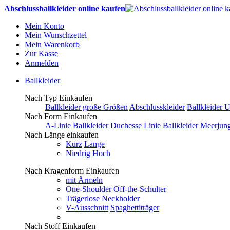
Abschlussballkleider online kaufen
Mein Konto
Mein Wunschzettel
Mein Warenkorb
Zur Kasse
Anmelden
Ballkleider
Nach Typ Einkaufen
Ballkleider große Größen
Abschlusskleider
Ballkleider 
Nach Form Einkaufen
A-Linie Ballkleider
Duchesse Linie Ballkleider
Meerjung
Nach Länge einkaufen
Kurz
Lange
Niedrig Hoch
Nach Kragenform Einkaufen
mit Ärmeln
One-Shoulder
Off-the-Schulter
Trägerlose
Neckholder
V-Ausschnitt
Spaghettiträger
Nach Stoff Einkaufen