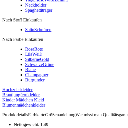
Neckholder
Spaghettiträger
Nach Stoff Einkaufen
Satin
Schnüren
Nach Farbe Einkaufen
Rosa
Rote
Lila
Weiß
Silberne
Gold
Schwarze
Grüne
Blaue
Champagner
Burgunder
Hochzeitskleider
Brautjungfernkleider
Kinder Mädchen Kleid
Blumenmädchenkleider
Produktdetails
Farbkarte
Größenanleitung
Wie misst man
Qualitätsgaran
Nettogewicht:
1.49