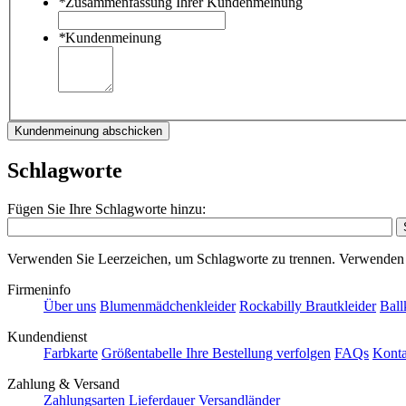
*
Zusammenfassung Ihrer Kundenmeinung
*
Kundenmeinung
Kundenmeinung abschicken
Schlagworte
Fügen Sie Ihre Schlagworte hinzu:
Verwenden Sie Leerzeichen, um Schlagworte zu trennen. Verwenden
Firmeninfo
Über uns
Blumenmädchenkleider
Rockabilly Brautkleider
Ball
Kundendienst
Farbkarte
Größentabelle
Ihre Bestellung verfolgen
FAQs
Konta
Zahlung & Versand
Zahlungsarten
Lieferdauer
Versandländer