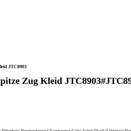
Kleid JTC8903
Spitze Zug Kleid JTC8903
#JTC8
u
Elfenbein
Burgunderrot
Champagner
Grün
Jadeit
Dunkel Weinrot
Ro