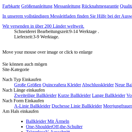
Farbkarte
Größenanleitung
Messanleitung
Rücknahmegarantie
Qualit
In unserem vollständigen Messleitfaden finden Sie Hilfe bei der Ausw
Wir versenden in über 200 Länder weltweit.
Schneiderei Bearbeitungszeit:9-14 Werktage .
Lieferzeit:3-9 Werktage.
Move your mouse over image or click to enlarge
Sie können auch mögen
Site-Kategorie
Nach Typ Einkaufen
Große Größen
Quinceañera Kleider
Abschlusskleider
Neue Bal
Nach Länge einkaufen
Zweiteilige Ballkleider
Kurze Ballkleider
Lange Ballkleider
Vo
Nach Form Einkaufen
A-Linie Ballkleider
Duchesse Linie Ballkleider
Meerjungfrauen
Am Hals einkaufen
Ballkleider Mit Ärmeln
One-Shoulder
Off-the-Schulter
Trägerlose
V-Ausschnitt