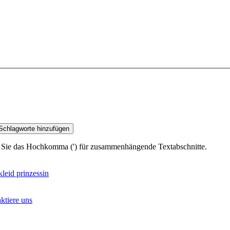
Schlagworte hinzufügen
 Sie das Hochkomma (') für zusammenhängende Textabschnitte.
kleid prinzessin
ktiere uns