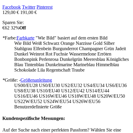
Facebook
Twitter
Pinterest
129,00 €
191,00 €
Sparen Sie:
€62
32%
Off
*
Farbe:
Farbkarte
"Wie Bild" basiert auf dem ersten Bild
Wie Bild
Weiß
Schwarz
Orange
Narzisse
Gold
Silber
Stahlgrau
Elfenbein
Burgunderrot
Champagner
Grün
Jadeit
Dunkel Weinrot
Rot
Fuchsie
Wassermelone
Erröten
Bonbonpink
Perlenrosa
Dunkelgrün
Meeresblau
Königliches
Blau
Tintenblau
Dunkelmarine
Marineblau
Himmelblau
Schokolade
Lila
Regentschaft
Traube
*
Größe: -
Größenanleitung
US00/EU28
US0/EU30
US2/EU32
US4/EU34
US6/EU36
US8/EU38
US10/EU40
US12/EU42
US14/EU44
US16/EU46
US16W/EU46
US18W/EU48
US20W/EU50
US22W/EU52
US24W/EU54
US26W/EU56
Benutzerdefinierte Größe
Kundenspezifische Messungen:
Auf der Suche nach einer perfekten Passform? Wählen Sie eine