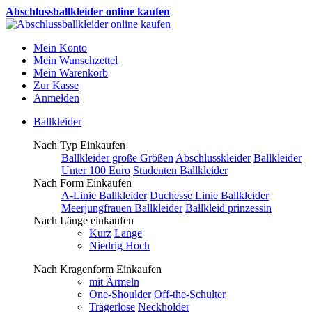
Abschlussballkleider online kaufen
Mein Konto
Mein Wunschzettel
Mein Warenkorb
Zur Kasse
Anmelden
Ballkleider
Nach Typ Einkaufen
Ballkleider große Größen
Abschlusskleider
Ballkleider
Unter 100 Euro
Studenten Ballkleider
Nach Form Einkaufen
A-Linie Ballkleider
Duchesse Linie Ballkleider
Meerjungfrauen Ballkleider
Ballkleid prinzessin
Nach Länge einkaufen
Kurz
Lange
Niedrig Hoch
Nach Kragenform Einkaufen
mit Ärmeln
One-Shoulder
Off-the-Schulter
Trägerlose
Neckholder