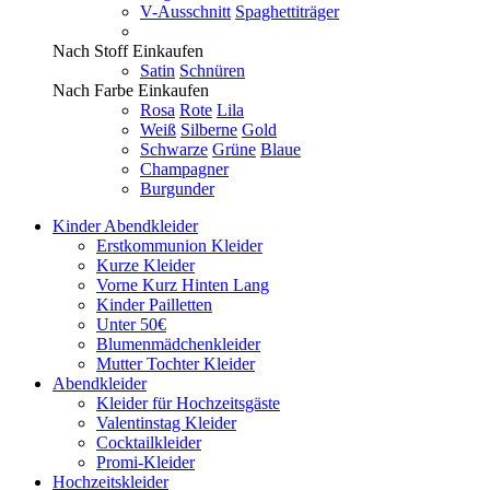
V-Ausschnitt
Spaghettiträger
Nach Stoff Einkaufen
Satin
Schnüren
Nach Farbe Einkaufen
Rosa
Rote
Lila
Weiß
Silberne
Gold
Schwarze
Grüne
Blaue
Champagner
Burgunder
Kinder Abendkleider
Erstkommunion Kleider
Kurze Kleider
Vorne Kurz Hinten Lang
Kinder Pailletten
Unter 50€
Blumenmädchenkleider
Mutter Tochter Kleider
Abendkleider
Kleider für Hochzeitsgäste
Valentinstag Kleider
Cocktailkleider
Promi-Kleider
Hochzeitskleider