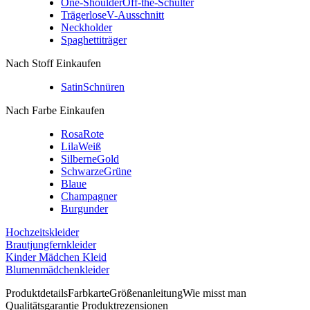
One-Shoulder
Off-the-Schulter
Trägerlose
V-Ausschnitt
Neckholder
Spaghettiträger
Nach Stoff Einkaufen
Satin
Schnüren
Nach Farbe Einkaufen
Rosa
Rote
Lila
Weiß
Silberne
Gold
Schwarze
Grüne
Blaue
Champagner
Burgunder
Hochzeitskleider
Brautjungfernkleider
Kinder Mädchen Kleid
Blumenmädchenkleider
Produktdetails
Farbkarte
Größenanleitung
Wie misst man
Qualitätsgarantie
Produktrezensionen