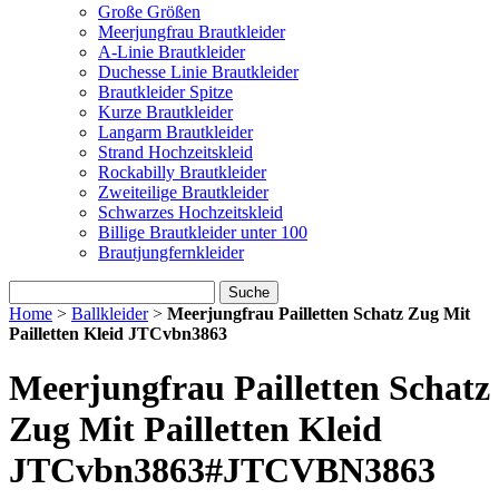
Große Größen
Meerjungfrau Brautkleider
A-Linie Brautkleider
Duchesse Linie Brautkleider
Brautkleider Spitze
Kurze Brautkleider
Langarm Brautkleider
Strand Hochzeitskleid
Rockabilly Brautkleider
Zweiteilige Brautkleider
Schwarzes Hochzeitskleid
Billige Brautkleider unter 100
Brautjungfernkleider
Suche
Home
>
Ballkleider
>
Meerjungfrau Pailletten Schatz Zug Mit
Pailletten Kleid JTCvbn3863
Meerjungfrau Pailletten Schatz
Zug Mit Pailletten Kleid
JTCvbn3863
#JTCVBN3863