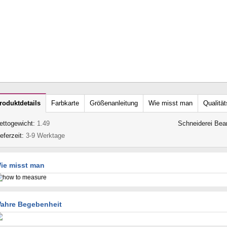
roduktdetails
Farbkarte
Größenanleitung
Wie misst man
Qualität
ettogewicht:
1.49
Schneiderei Bea
ieferzeit:
3-9 Werktage
ie misst man
ahre Begebenheit