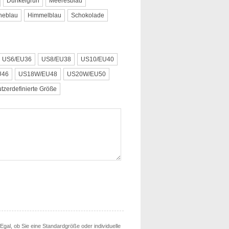
Dunkelgrün
Meeresblau
neblau
Himmelblau
Schokolade
US6/EU36
US8/EU38
US10/EU40
U46
US18W/EU48
US20W/EU50
tzerdefinierte Größe
. Egal, ob Sie eine Standardgröße oder individuelle