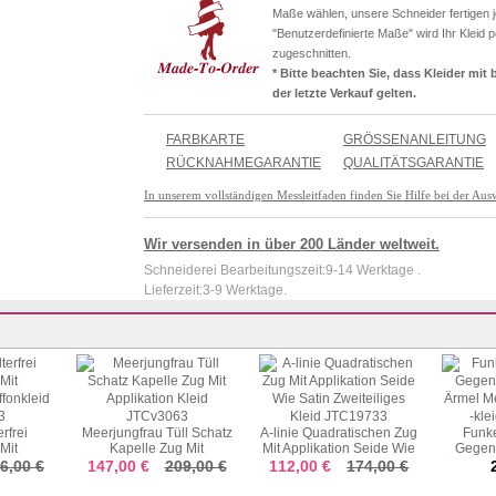
Maße wählen, unsere Schneider fertigen j
"Benutzerdefinierte Maße" wird Ihr Kleid 
zugeschnitten.
* Bitte beachten Sie, dass Kleider mi
der letzte Verkauf gelten.
FARBKARTE
GRÖSSENANLEITUNG
RÜCKNAHMEGARANTIE
QUALITÄTSGARANTIE
In unserem vollständigen Messleitfaden finden Sie Hilfe bei der Aus
Wir versenden in über 200 Länder weltweit.
Schneiderei Bearbeitungszeit:9-14 Werktage .
Lieferzeit:3-9 Werktage.
rfrei
Meerjungfrau Tüll Schatz
A-linie Quadratischen Zug
Funke
Mit
Kapelle Zug Mit
Mit Applikation Seide Wie
Gegen
ffonkleid
Applikation Kleid
Satin Zweiteiliges Kleid
Ärmel M
6,00 €
147,00 €
209,00 €
112,00 €
174,00 €
3
JTCv3063
JTC19733
-kl