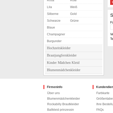
Rosa
Rote
Lila
Weiß
Silberne
Gold
S
Schwarze
Grüne
F
Blaue
Champagner
V
Te
Burgunder
Hochzeitskleider
Brautjungfernkleider
Kinder Mädchen Kleid
Blumenmädchenkleider
Firmeninfo
Kundendien
Über uns
Farbkarte
Blumenmädchenkleider
Größentabel
Rockabilly Brautkleider
Ihre Bestell
Ballkleid prinzessin
FAQs