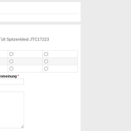
Tüll Spitzenkleid JTC17223
enmeinung
*