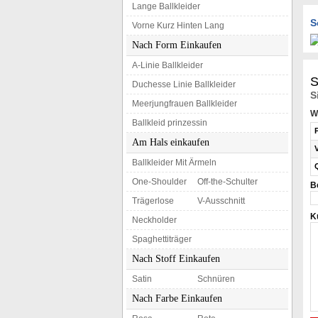
Lange Ballkleider
S
Vorne Kurz Hinten Lang
Nach Form Einkaufen
A-Linie Ballkleider
S
Duchesse Linie Ballkleider
S
Meerjungfrauen Ballkleider
W
Ballkleid prinzessin
Am Hals einkaufen
Ballkleider Mit Ärmeln
One-Shoulder
Off-the-Schulter
B
Trägerlose
V-Ausschnitt
K
Neckholder
Spaghettiträger
Nach Stoff Einkaufen
Satin
Schnüren
Nach Farbe Einkaufen