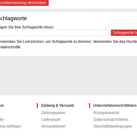
Kundenmeinung abschicken
chlagworte
ügen Sie Ihre Schlagworte hinzu:
Schlagworte h
erwenden Sie Leerzeichen, um Schlagworte zu trennen. Verwenden Sie das Hoc
xtabschnitte.
st
Zahlung & Versand
Unternehmensrichtlinien
Zahlungsarten
Rückgaberecht
twitter
fac
le
Lieferdauer
Datenschutzrichtlinie
ung verfolgen
Versandländer
Geschäftsbedingungen