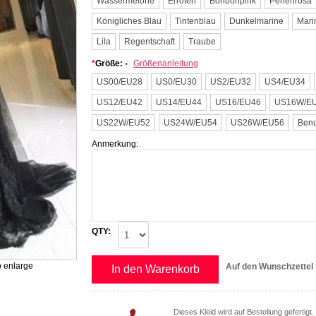
Wassermelone
Erröten
Bonbonpink
Perlenrosa
Königliches Blau
Tintenblau
Dunkelmarine
Mari
Lila
Regentschaft
Traube
*
Größe: -
Größenanleitung
US00/EU28
US0/EU30
US2/EU32
US4/EU34
US12/EU42
US14/EU44
US16/EU46
US16W/E
US22W/EU52
US24W/EU54
US26W/EU56
Benu
Anmerkung:
QTY:
o enlarge
Auf den Wunschzettel
In den Warenkorb
Dieses Kleid wird auf Bestellung gefertigt