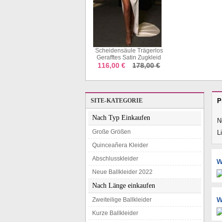
Scheidensäule Trägerlos
Gerafftes Satin Zugkleid
JTC26393
116,00 €
178,00 €
SITE-KATEGORIE
P
Nach Typ Einkaufen
N
Große Größen
L
Quinceañera Kleider
Abschlusskleider
W
Neue Ballkleider 2022
Nach Länge einkaufen
W
Zweiteilige Ballkleider
Kurze Ballkleider