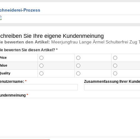
chneiderei-Prozess
chreiben Sie Ihre eigene Kundenmeinung
ie bewerten den Artikel:
Meerjungfrau Lange Ärmel Schulterfrei Zug 
ie bewerten Sie diesen Artikel?
*
Price
Value
Quality
enutzername:
*
Zusammenfassung Ihrer Kund
undenmeinung
*