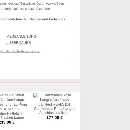
edes Kleid auf Bestellung. Durch Auswahl von
persönlich auf Ihre genaue Passform
t benutzerdefinierten Größen und Farben als
MESSANLEITUNG
LIEFERDAUER
wahl der für Sie besten Größe.
Glänzendes Rosa Langes
Grüne Meerjungfrau
Abschluss ballkleid
Spitzen -promkleid
lne Pailletten
REALS114
REALS065
177,00 €
214,00 €
 Nacken Lange
eerjungfrau Prom
233,00 €
eid REALS212