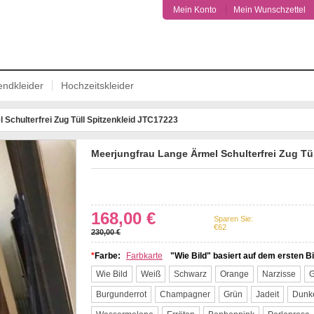
Mein Konto
Mein Wunschzettel
ndkleider
Hochzeitskleider
Schulterfrei Zug Tüll Spitzenkleid JTC17223
Meerjungfrau Lange Ärmel Schulterfrei Zug Tü
Facebook
Twitter
Pinterest
168,00 €
Sparen Sie:
27%
Off
€62
230,00 €
*
Farbe:
Farbkarte
"Wie Bild" basiert auf dem ersten Bi
Wie Bild
Weiß
Schwarz
Orange
Narzisse
G
Burgunderrot
Champagner
Grün
Jadeit
Dunke