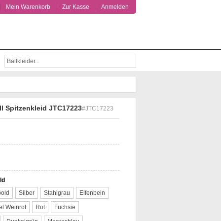
Mein Warenkorb
Zur Kasse
Anmelden
Suche
ll Spitzenkleid JTC17223
#JTC17223
ld
old
Silber
Stahlgrau
Elfenbein
l Weinrot
Rot
Fuchsie