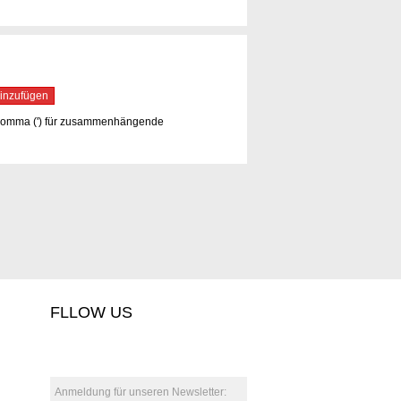
inzufügen
hkomma (') für zusammenhängende
FLLOW US
ebook
google+1
pinterest
Anmeldung für unseren Newsletter: