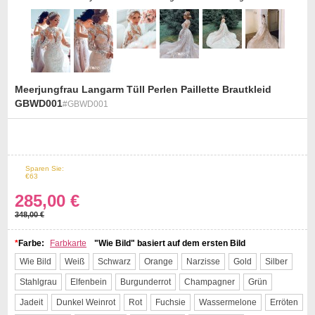
Meerjungfrau Langarm Tüll Perlen Paillette Brautkleid
GBWD001
#GBWD001
st
Sparen Sie:
18%
Off
€63
285,00 €
348,00 €
*
Farbe:
Farbkarte
"Wie Bild" basiert auf dem ersten Bild
Wie Bild
Weiß
Schwarz
Orange
Narzisse
Gold
Silber
Stahlgrau
Elfenbein
Burgunderrot
Champagner
Grün
Jadeit
Dunkel Weinrot
Rot
Fuchsie
Wassermelone
Erröten