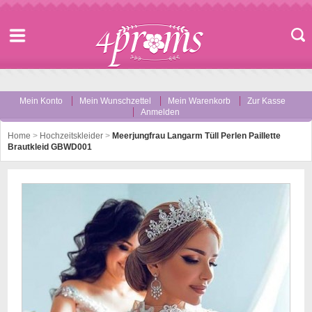
Mein Konto
Mein Wunschzettel
Mein Warenkorb
Zur Kasse
Anmelden
Home
>
Hochzeitskleider
>
Meerjungfrau Langarm Tüll Perlen Paillette
Brautkleid GBWD001