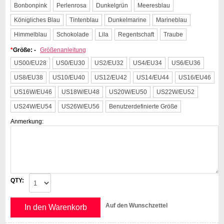
Bonbonpink
Perlenrosa
Dunkelgrün
Meeresblau
Königliches Blau
Tintenblau
Dunkelmarine
Marineblau
Himmelblau
Schokolade
Lila
Regentschaft
Traube
*
Größe: -
Größenanleitung
US00/EU28
US0/EU30
US2/EU32
US4/EU34
US6/EU36
US8/EU38
US10/EU40
US12/EU42
US14/EU44
US16/EU46
US16W/EU46
US18W/EU48
US20W/EU50
US22W/EU52
US24W/EU54
US26W/EU56
Benutzerdefinierte Größe
Anmerkung:
QTY:
Auf den Wunschzettel
In den Warenkorb