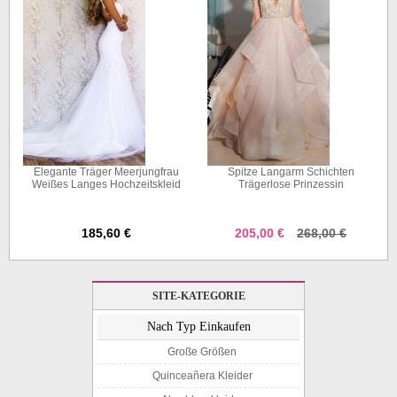
m
Elegante Träger Meerjungfrau
Spitze Langarm Schichten
t
Weißes Langes Hochzeitskleid
Trägerlose Prinzessin
Brautkleid Twa2092
Hochzeitskleid Leicester
GBWD081
185,60 €
205,00 €
268,00 €
SITE-KATEGORIE
Nach Typ Einkaufen
Große Größen
Quinceañera Kleider