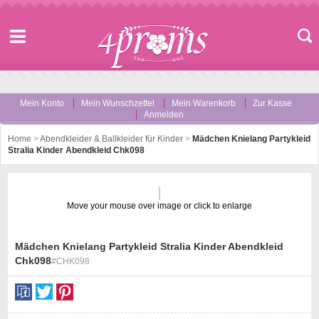
Mein Konto
Mein Wunschzettel
Mein Warenkorb
Zur Kasse
Anmelden
Home
>
Abendkleider & Ballkleider für Kinder
>
Mädchen Knielang Partykleid
Stralia Kinder Abendkleid Chk098
Move your mouse over image or click to enlarge
Mädchen Knielang Partykleid Stralia Kinder Abendkleid
Chk098
#CHK098
st