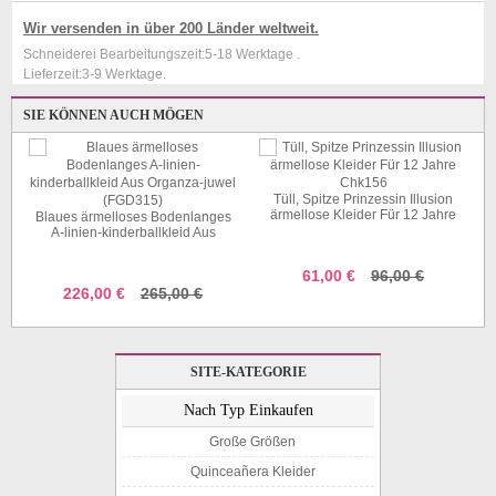
Wir versenden in über 200 Länder weltweit.
Schneiderei Bearbeitungszeit:5-18 Werktage .
Lieferzeit:3-9 Werktage.
SIE KÖNNEN AUCH MÖGEN
Tüll, Spitze Prinzessin Illusion
ärmellose Kleider Für 12 Jahre
Blaues ärmelloses Bodenlanges
Chk156
A-linien-kinderballkleid Aus
Organza-juwel (FGD315)
61,00 €
96,00 €
226,00 €
265,00 €
SITE-KATEGORIE
Nach Typ Einkaufen
Große Größen
Quinceañera Kleider