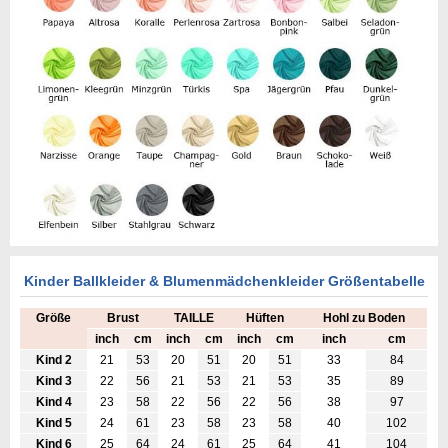
Kinder Ballkleider & Blumenmädchenkleider Größentabelle
Größe
Brust
TAILLE
Hüften
Hohl zu Boden
inch
cm
inch
cm
inch
cm
inch
cm
Kind 2
21
53
20
51
20
51
33
84
Kind 3
22
56
21
53
21
53
35
89
Kind 4
23
58
22
56
22
56
38
97
Kind 5
24
61
23
58
23
58
40
102
Kind 6
25
64
24
61
25
64
41
104