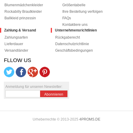
Blumenmädchenkleider
Größentabelle
Rockabilly Brautkleider
Ihre Bestellung verfolgen
Ballkleid prinzessin
FAQs
Kontaktiere uns
Zahlung & Versand
Unternehmensrichtlinien
Zahlungsarten
Rückgaberecht
Lieferdauer
Datenschutzrichtlinie
Versandländer
Geschäftsbedingungen
FLLOW US
le+1
pinterest
Anmeldung für unseren Newsletter:
Abonnieren
Urheberrechte © 2013-2025
4PROMS.DE