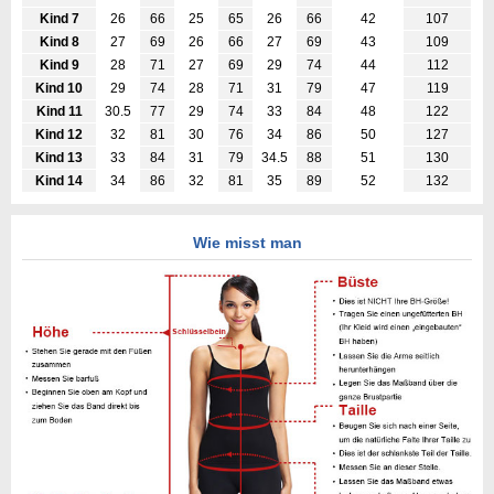
Kind 7
26
66
25
65
26
66
42
107
Kind 8
27
69
26
66
27
69
43
109
Kind 9
28
71
27
69
29
74
44
112
Kind 10
29
74
28
71
31
79
47
119
Kind 11
30.5
77
29
74
33
84
48
122
Kind 12
32
81
30
76
34
86
50
127
Kind 13
33
84
31
79
34.5
88
51
130
Kind 14
34
86
32
81
35
89
52
132
Wie misst man