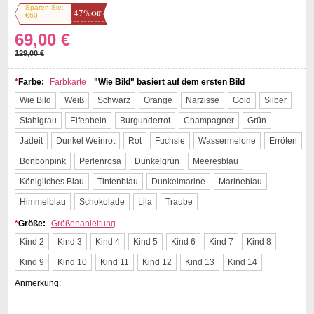
Sparen Sie:
47%
Off
€60
69,00 €
129,00 €
*
Farbe:
Farbkarte
"Wie Bild" basiert auf dem ersten Bild
Wie Bild
Weiß
Schwarz
Orange
Narzisse
Gold
Silber
Stahlgrau
Elfenbein
Burgunderrot
Champagner
Grün
Jadeit
Dunkel Weinrot
Rot
Fuchsie
Wassermelone
Erröten
Bonbonpink
Perlenrosa
Dunkelgrün
Meeresblau
Königliches Blau
Tintenblau
Dunkelmarine
Marineblau
Himmelblau
Schokolade
Lila
Traube
*
Größe:
Größenanleitung
Kind 2
Kind 3
Kind 4
Kind 5
Kind 6
Kind 7
Kind 8
Kind 9
Kind 10
Kind 11
Kind 12
Kind 13
Kind 14
Anmerkung: