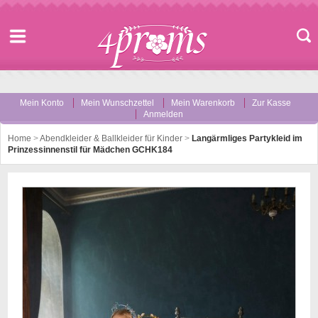
Mein Konto
Mein Wunschzettel
Mein Warenkorb
Zur Kasse
Anmelden
Home
>
Abendkleider & Ballkleider für Kinder
>
Langärmliges Partykleid im
Prinzessinnenstil für Mädchen GCHK184