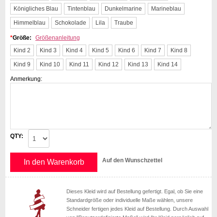
Königliches Blau
Tintenblau
Dunkelmarine
Marineblau
Himmelblau
Schokolade
Lila
Traube
*
Größe:
Größenanleitung
Kind 2
Kind 3
Kind 4
Kind 5
Kind 6
Kind 7
Kind 8
Kind 9
Kind 10
Kind 11
Kind 12
Kind 13
Kind 14
Anmerkung:
QTY:
Auf den Wunschzettel
In den Warenkorb
Dieses Kleid wird auf Bestellung gefertigt. Egal, ob Sie eine
Standardgröße oder individuelle Maße wählen, unsere
Schneider fertigen jedes Kleid auf Bestellung. Durch Auswahl