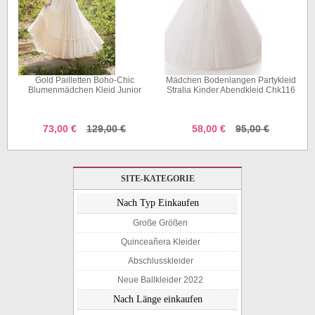
m
Gold Pailletten Boho-Chic
Mädchen Bodenlangen Partykleid
Blumenmädchen Kleid Junior
Stralia Kinder Abendkleid Chk116
Brautjungfer Kleid GACH072
73,00 €
129,00 €
58,00 €
95,00 €
SITE-KATEGORIE
Nach Typ Einkaufen
Große Größen
Quinceañera Kleider
Abschlusskleider
Neue Ballkleider 2022
Nach Länge einkaufen