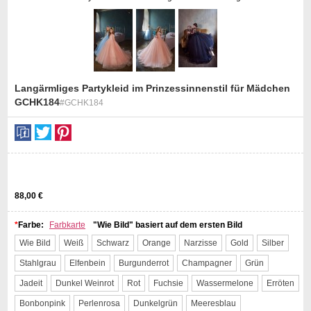
Langärmliges Partykleid im Prinzessinnenstil für Mädchen
GCHK184
#GCHK184
st
88,00 €
*
Farbe:
Farbkarte
"Wie Bild" basiert auf dem ersten Bild
Wie Bild
Weiß
Schwarz
Orange
Narzisse
Gold
Silber
Stahlgrau
Elfenbein
Burgunderrot
Champagner
Grün
Jadeit
Dunkel Weinrot
Rot
Fuchsie
Wassermelone
Erröten
Bonbonpink
Perlenrosa
Dunkelgrün
Meeresblau