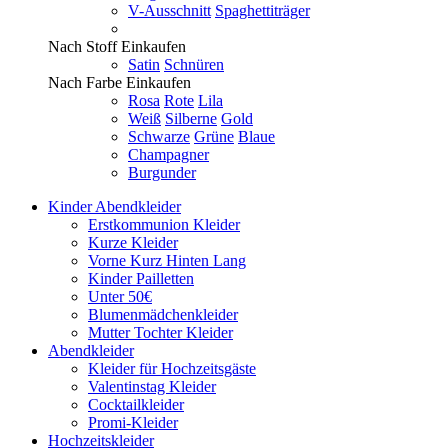
V-Ausschnitt
Spaghettiträger
Nach Stoff Einkaufen
Satin
Schnüren
Nach Farbe Einkaufen
Rosa
Rote
Lila
Weiß
Silberne
Gold
Schwarze
Grüne
Blaue
Champagner
Burgunder
Kinder Abendkleider
Erstkommunion Kleider
Kurze Kleider
Vorne Kurz Hinten Lang
Kinder Pailletten
Unter 50€
Blumenmädchenkleider
Mutter Tochter Kleider
Abendkleider
Kleider für Hochzeitsgäste
Valentinstag Kleider
Cocktailkleider
Promi-Kleider
Hochzeitskleider