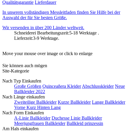
Qualitätsgarantie
Lieferdauer
In unserem vollständigen Messleitfaden finden Sie Hilfe bei der
Auswahl der für Sie besten Größe.
Wir versenden in über 200 Länder weltweit.
Schneiderei Bearbeitungszeit:5-18 Werktage .
Lieferzeit:3-9 Werktage.
Move your mouse over image or click to enlarge
Sie können auch mögen
Site-Kategorie
Nach Typ Einkaufen
Große Größen
Quinceañera Kleider
Abschlusskleider
Neue
Ballkleider 2022
Nach Länge einkaufen
Zweiteilige Ballkleider
Kurze Ballkleider
Lange Ballkleider
Vorne Kurz Hinten Lang
Nach Form Einkaufen
A-Linie Ballkleider
Duchesse Linie Ballkleider
Meerjungfrauen Ballkleider
Ballkleid prinzessin
Am Hals einkaufen