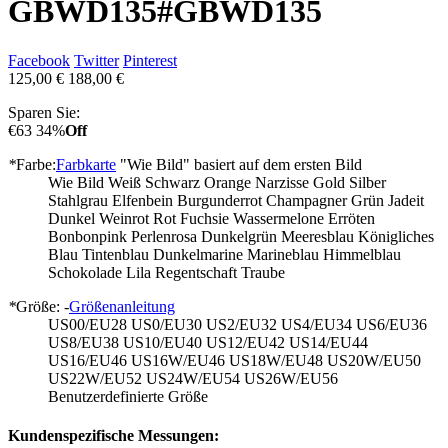
GBWD135
#GBWD135
Facebook
Twitter
Pinterest
125,00 €
188,00 €
Sparen Sie:
€63
34%
Off
*
Farbe:
Farbkarte
"Wie Bild" basiert auf dem ersten Bild
Wie Bild
Weiß
Schwarz
Orange
Narzisse
Gold
Silber
Stahlgrau
Elfenbein
Burgunderrot
Champagner
Grün
Jadeit
Dunkel Weinrot
Rot
Fuchsie
Wassermelone
Erröten
Bonbonpink
Perlenrosa
Dunkelgrün
Meeresblau
Königliches
Blau
Tintenblau
Dunkelmarine
Marineblau
Himmelblau
Schokolade
Lila
Regentschaft
Traube
*
Größe: -
Größenanleitung
US00/EU28
US0/EU30
US2/EU32
US4/EU34
US6/EU36
US8/EU38
US10/EU40
US12/EU42
US14/EU44
US16/EU46
US16W/EU46
US18W/EU48
US20W/EU50
US22W/EU52
US24W/EU54
US26W/EU56
Benutzerdefinierte Größe
Kundenspezifische Messungen: