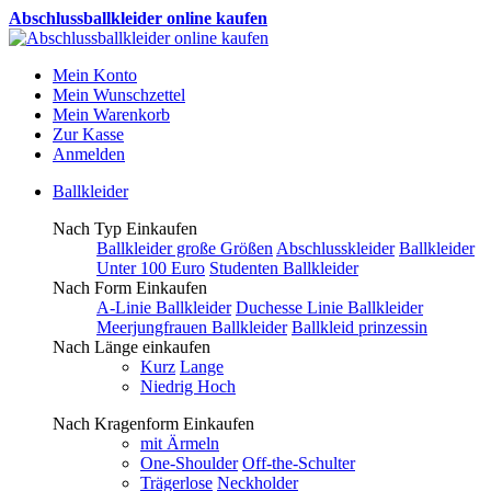
Abschlussballkleider online kaufen
Mein Konto
Mein Wunschzettel
Mein Warenkorb
Zur Kasse
Anmelden
Ballkleider
Nach Typ Einkaufen
Ballkleider große Größen
Abschlusskleider
Ballkleider
Unter 100 Euro
Studenten Ballkleider
Nach Form Einkaufen
A-Linie Ballkleider
Duchesse Linie Ballkleider
Meerjungfrauen Ballkleider
Ballkleid prinzessin
Nach Länge einkaufen
Kurz
Lange
Niedrig Hoch
Nach Kragenform Einkaufen
mit Ärmeln
One-Shoulder
Off-the-Schulter
Trägerlose
Neckholder