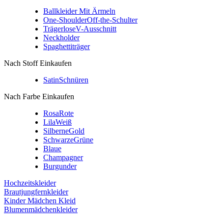
Ballkleider Mit Ärmeln
One-Shoulder
Off-the-Schulter
Trägerlose
V-Ausschnitt
Neckholder
Spaghettiträger
Nach Stoff Einkaufen
Satin
Schnüren
Nach Farbe Einkaufen
Rosa
Rote
Lila
Weiß
Silberne
Gold
Schwarze
Grüne
Blaue
Champagner
Burgunder
Hochzeitskleider
Brautjungfernkleider
Kinder Mädchen Kleid
Blumenmädchenkleider