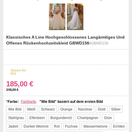
Klassisches A Line Hochgeschlossenes Langärmliges Und
Offenes Rückenhochzeitskleid GBWD156
#GBWD156
st
Sparen Sie:
25%
Off
€63
185,00 €
248,00 €
*
Farbe:
Farbkarte
"Wie Bild" basiert auf dem ersten Bild
Wie Bild
Weiß
Schwarz
Orange
Narzisse
Gold
Silber
Stahlgrau
Elfenbein
Burgunderrot
Champagner
Grün
Jadeit
Dunkel Weinrot
Rot
Fuchsie
Wassermelone
Erröten