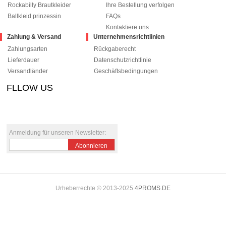
Rockabilly Brautkleider
Ihre Bestellung verfolgen
Ballkleid prinzessin
FAQs
Kontaktiere uns
Zahlung & Versand
Unternehmensrichtlinien
Zahlungsarten
Rückgaberecht
Lieferdauer
Datenschutzrichtlinie
Versandländer
Geschäftsbedingungen
FLLOW US
le+1
pinterest
Anmeldung für unseren Newsletter:
Abonnieren
Urheberrechte © 2013-2025
4PROMS.DE