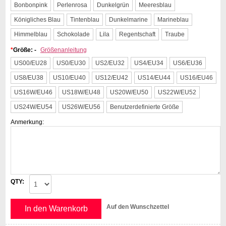
Bonbonpink
Perlenrosa
Dunkelgrün
Meeresblau
Königliches Blau
Tintenblau
Dunkelmarine
Marineblau
Himmelblau
Schokolade
Lila
Regentschaft
Traube
*
Größe: -
Größenanleitung
US00/EU28
US0/EU30
US2/EU32
US4/EU34
US6/EU36
US8/EU38
US10/EU40
US12/EU42
US14/EU44
US16/EU46
US16W/EU46
US18W/EU48
US20W/EU50
US22W/EU52
US24W/EU54
US26W/EU56
Benutzerdefinierte Größe
Anmerkung:
QTY:
Auf den Wunschzettel
In den Warenkorb