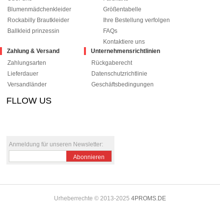
Blumenmädchenkleider
Größentabelle
Rockabilly Brautkleider
Ihre Bestellung verfolgen
Ballkleid prinzessin
FAQs
Kontaktiere uns
Zahlung & Versand
Unternehmensrichtlinien
Zahlungsarten
Rückgaberecht
Lieferdauer
Datenschutzrichtlinie
Versandländer
Geschäftsbedingungen
FLLOW US
le+1
pinterest
Anmeldung für unseren Newsletter:
Abonnieren
Urheberrechte © 2013-2025
4PROMS.DE