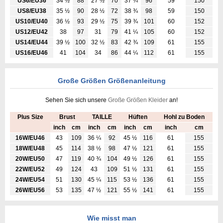
US6/EU36
34 ½
88
27 ½
70
37 ¾
96
59
150
US8/EU38
35 ½
90
28 ½
72
38 ¾
98
59
150
US10/EU40
36 ½
93
29 ½
75
39 ¾
101
60
152
US12/EU42
38
97
31
79
41 ¼
105
60
152
US14/EU44
39 ½
100
32 ½
83
42 ¾
109
61
155
US16/EU46
41
104
34
86
44 ¼
112
61
155
Große Größen Größenanleitung
Sehen Sie sich unsere
Große Größen Kleider
an!
Plus Size
Brust
TAILLE
Hüften
Hohl zu Boden
inch
cm
inch
cm
inch
cm
inch
cm
16W/EU46
43
109
36 ¼
92
45 ½
116
61
155
18W/EU48
45
114
38 ½
98
47 ½
121
61
155
20W/EU50
47
119
40 ¾
104
49 ½
126
61
155
22W/EU52
49
124
43
109
51 ½
131
61
155
24W/EU54
51
130
45 ¼
115
53 ½
136
61
155
26W/EU56
53
135
47 ½
121
55 ½
141
61
155
Wie misst man