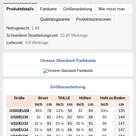
Produktdetails
Farbkarte
Größenanleitung
Wie misst man
Qualitätsgarantie
Produktrezensionen
Nettogewicht:
1.49
Schneiderei Bearbeitungszeit:
10-20 Werktage
Lieferzeit:
3-9 Werktage
Unsere Standard Farbkarte
Größenanleitung
Größe
Brust
TAILLE
Hüften
Hohl zu Boden
inch
cm
inch
cm
inch
cm
inch
cm
US00/EU28
30¾
78
22¾
58
33
84
53¼
135
US0/EU30
32
81
24½
62
34¾
88
55
140
US2/EU32
32 ½
83
25 ½
65
35 ¾
91
58
147
US4/EU34
33 ½
84
26 ½
68
36 ¾
92
58
147