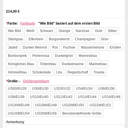
214,00 €
*
Farbe:
Farbkarte
"Wie Bild" basiert auf dem ersten Bild
Wie Bild
Weiß
Schwarz
Orange
Narzisse
Gold
Silber
Stahlgrau
Elfenbein
Burgunderrot
Champagner
Grün
Jadeit
Dunkel Weinrot
Rot
Fuchsie
Wassermelone
Erröten
Bonbonpink
Perlenrosa
Dunkelgrün
Meeresblau
Königliches Blau
Tintenblau
Dunkelmarine
Marineblau
Himmelblau
Schokolade
Lila
Regentschaft
Traube
*
Größe: -
Größenanleitung
US00/EU28
US0/EU30
US2/EU32
US4/EU34
US6/EU36
US8/EU38
US10/EU40
US12/EU42
US14/EU44
US16/EU46
US16W/EU46
US18W/EU48
US20W/EU50
US22W/EU52
US24W/EU54
US26W/EU56
Benutzerdefinierte Größe
Anmerkung: