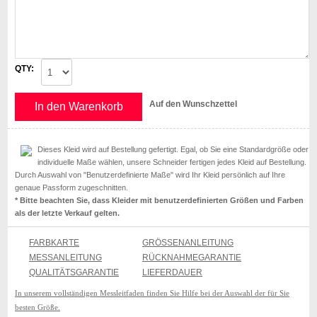
QTY:
Auf den Wunschzettel
In den Warenkorb
Dieses Kleid wird auf Bestellung gefertigt. Egal, ob Sie eine Standardgröße oder
individuelle Maße wählen, unsere Schneider fertigen jedes Kleid auf Bestellung.
Durch Auswahl von "Benutzerdefinierte Maße" wird Ihr Kleid persönlich auf Ihre
genaue Passform zugeschnitten.
* Bitte beachten Sie, dass Kleider mit benutzerdefinierten Größen und Farben
als der letzte Verkauf gelten.
FARBKARTE
GRÖSSENANLEITUNG
MESSANLEITUNG
RÜCKNAHMEGARANTIE
QUALITÄTSGARANTIE
LIEFERDAUER
In unserem vollständigen Messleitfaden finden Sie Hilfe bei der Auswahl der für Sie
besten Größe.