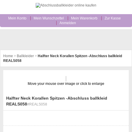
Mein Konto
Mein Wunschzettel
Mein Warenkorb
Zur Kasse
Anmelden
Home
>
Ballkleider
>
Halfter Neck Korallen Spitzen -Abschluss ballkleid
REALS058
Move your mouse over image or click to enlarge
Halfter Neck Korallen Spitzen -Abschluss ballkleid
REALS058
#REALS058
st