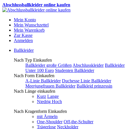
Abschlussballkleider online kaufen
Mein Konto
Mein Wunschzettel
Mein Warenkorb
Zur Kasse
Anmelden
Ballkleider
Nach Typ Einkaufen
Ballkleider große Größen
Abschlusskleider
Ballkleider
Unter 100 Euro
Studenten Ballkleider
Nach Form Einkaufen
A-Linie Ballkleider
Duchesse Linie Ballkleider
Meerjungfrauen Ballkleider
Ballkleid prinzessin
Nach Länge einkaufen
Kurz
Lange
Niedrig Hoch
Nach Kragenform Einkaufen
mit Ärmeln
One-Shoulder
Off-the-Schulter
Trägerlose
Neckholder