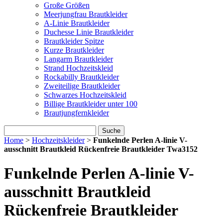
Große Größen
Meerjungfrau Brautkleider
A-Linie Brautkleider
Duchesse Linie Brautkleider
Brautkleider Spitze
Kurze Brautkleider
Langarm Brautkleider
Strand Hochzeitskleid
Rockabilly Brautkleider
Zweiteilige Brautkleider
Schwarzes Hochzeitskleid
Billige Brautkleider unter 100
Brautjungfernkleider
Suche
Home
>
Hochzeitskleider
>
Funkelnde Perlen A-linie V-
ausschnitt Brautkleid Rückenfreie Brautkleider Twa3152
Funkelnde Perlen A-linie V-
ausschnitt Brautkleid
Rückenfreie Brautkleider