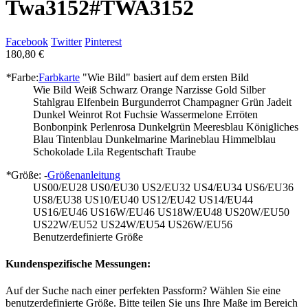
Twa3152
#TWA3152
Facebook
Twitter
Pinterest
180,80 €
*
Farbe:
Farbkarte
"Wie Bild" basiert auf dem ersten Bild
Wie Bild
Weiß
Schwarz
Orange
Narzisse
Gold
Silber
Stahlgrau
Elfenbein
Burgunderrot
Champagner
Grün
Jadeit
Dunkel Weinrot
Rot
Fuchsie
Wassermelone
Erröten
Bonbonpink
Perlenrosa
Dunkelgrün
Meeresblau
Königliches
Blau
Tintenblau
Dunkelmarine
Marineblau
Himmelblau
Schokolade
Lila
Regentschaft
Traube
*
Größe: -
Größenanleitung
US00/EU28
US0/EU30
US2/EU32
US4/EU34
US6/EU36
US8/EU38
US10/EU40
US12/EU42
US14/EU44
US16/EU46
US16W/EU46
US18W/EU48
US20W/EU50
US22W/EU52
US24W/EU54
US26W/EU56
Benutzerdefinierte Größe
Kundenspezifische Messungen:
Auf der Suche nach einer perfekten Passform? Wählen Sie eine
benutzerdefinierte Größe. Bitte teilen Sie uns Ihre Maße im Bereich