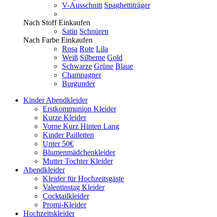
V-Ausschnitt
Spaghettiträger
Nach Stoff Einkaufen
Satin
Schnüren
Nach Farbe Einkaufen
Rosa
Rote
Lila
Weiß
Silberne
Gold
Schwarze
Grüne
Blaue
Champagner
Burgunder
Kinder Abendkleider
Erstkommunion Kleider
Kurze Kleider
Vorne Kurz Hinten Lang
Kinder Pailletten
Unter 50€
Blumenmädchenkleider
Mutter Tochter Kleider
Abendkleider
Kleider für Hochzeitsgäste
Valentinstag Kleider
Cocktailkleider
Promi-Kleider
Hochzeitskleider