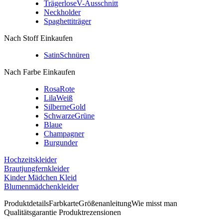
Trägerlose
V-Ausschnitt
Neckholder
Spaghettiträger
Nach Stoff Einkaufen
Satin
Schnüren
Nach Farbe Einkaufen
Rosa
Rote
Lila
Weiß
Silberne
Gold
Schwarze
Grüne
Blaue
Champagner
Burgunder
Hochzeitskleider
Brautjungfernkleider
Kinder Mädchen Kleid
Blumenmädchenkleider
Produktdetails
Farbkarte
Größenanleitung
Wie misst man
Qualitätsgarantie
Produktrezensionen