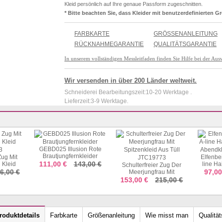
Kleid persönlich auf Ihre genaue Passform zugeschnitten.
* Bitte beachten Sie, dass Kleider mit benutzerdefinierten G
FARBKARTE
GRÖSSENANLEITUNG
RÜCKNAHMEGARANTIE
QUALITÄTSGARANTIE
In unserem vollständigen Messleitfaden finden Sie Hilfe bei der Aus
Wir versenden in über 200 Länder weltweit.
Schneiderei Bearbeitungszeit:10-20 Werktage .
Lieferzeit:3-9 Werktage.
GEBD025 Illusion Rote
Brautjungfernkleider
Zug Mit
Elfenbe
111,00 €
143,00 €
 Kleid
line Ha
Schulterfreier Zug Der
3
Abendkl
6,00 €
97,0
Meerjungfrau Mit
Spitzenkleid Aus Tüll
153,00 €
215,00 €
JTC19773
roduktdetails
Farbkarte
Größenanleitung
Wie misst man
Qualität