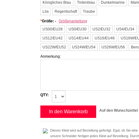
Königliches Blau
Tintenblau
Dunkelmarine
Mari
Lila
Regentschaft
Traube
*
Größe: -
Größenanleitung
US00/EU28
US0/EU30
US2/EU32
US4/EU34
US12/EU42
US14/EU44
US16/EU46
US16W/E
US22W/EU52
US24W/EU54
US26W/EU56
Benu
Anmerkung:
QTY:
Auf den Wunschzettel
In den Warenkorb
Dieses Kleid wird auf Bestellung gefertigt. Egal, ob Sie ei
unsere Schneider fertigen jedes Kleid auf Bestellung. Durc