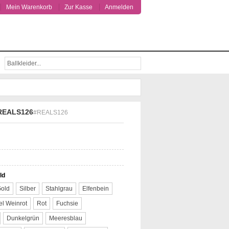
Mein Warenkorb
Zur Kasse
Anmelden
Suche
d REALS126
#REALS126
ld
old
Silber
Stahlgrau
Elfenbein
l Weinrot
Rot
Fuchsie
Dunkelgrün
Meeresblau