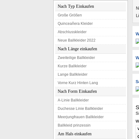
Nach Typ Einkaufen
N
Große Größen
L
Quinceañera Kleider
Abschlusskleider
W
Neue Ballkleider 2022
Nach Länge einkaufen
W
Zweiteilige Ballkleider
Kurze Ballkleider
Lange Ballkleider
S
Vorne Kurz Hinten Lang
Nach Form Einkaufen
A-Linie Ballkleider
S
Duchesse Linie Ballkleider
S
Meerjungfrauen Ballkleider
W
Ballkleid prinzessin
Am Hals einkaufen