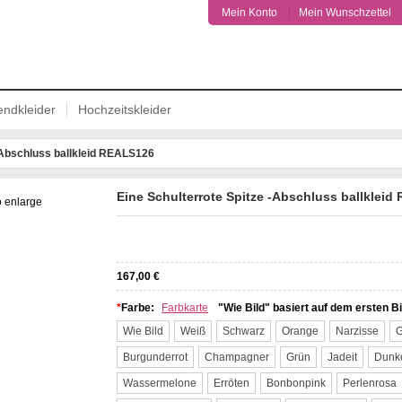
Mein Konto
Mein Wunschzettel
ndkleider
Hochzeitskleider
 -Abschluss ballkleid REALS126
Eine Schulterrote Spitze -Abschluss ballklei
o enlarge
Facebook
Twitter
Pinterest
167,00 €
*
Farbe:
Farbkarte
"Wie Bild" basiert auf dem ersten Bi
Wie Bild
Weiß
Schwarz
Orange
Narzisse
G
Burgunderrot
Champagner
Grün
Jadeit
Dunke
Wassermelone
Erröten
Bonbonpink
Perlenrosa