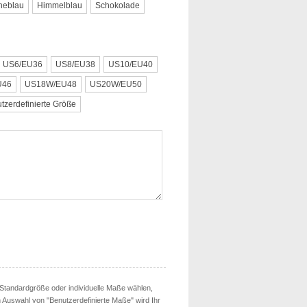
neblau
Himmelblau
Schokolade
US6/EU36
US8/EU38
US10/EU40
U46
US18W/EU48
US20W/EU50
tzerdefinierte Größe
ne Standardgröße oder individuelle Maße wählen,
h Auswahl von "Benutzerdefinierte Maße" wird Ihr