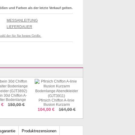
rößen und Farben als der letzte Verkauf gelten.
MESSANLEITUNG
LIEFERDAUER
wahl der für Sie besten Größe.
in 30d Chiffon A-
lter Bodenlange
Pfirsich Chiffon A-linie
Pool Satin Halfter
eider (GJT3892)
0 €
150,00 €
Illusion Kurzarm
Trompete / Meerjungfrau
Bodenlange Abendkleider
Langes Zweiteiliges
104,00 €
164,00 €
124,00 €
202,00 €
(GJT3911)
Ballkleid (GJT3770)
sgarantie
Produktrezensionen