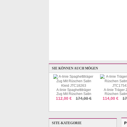
SIE KÖNNEN AUCH MÖGEN
A-linie Spaghettiträger
A-linie Träger 
Zug Mit Rüschen Satin
Rüschen Satin
Dunkler Burgunder
Kleid JTC18263
JTC1754
112,00 €
174,00 €
114,00 €
17
Langhülle High Split One
Ärmel Abendkleid
186,00 €
REALS163
SITE-KATEGORIE
P