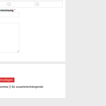
enmeinung
*
inzufügen
hkomma (') für zusammenhängende