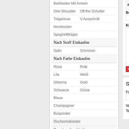
Ballkleider Mit Ärmeln
One-Shoulder
Off-the-Schulter
B
Trägerlose
V-Ausschnitt
K
Neckholder
Spaghettiträger
Nach Stoff Einkaufen
Satin
Schnüren
Nach Farbe Einkaufen
Rosa
Rote
Lila
Weiß
Silberne
Gold
S
Schwarze
Grüne
F
Blaue
Champagner
V
Te
Burgunder
Hochzeitskleider