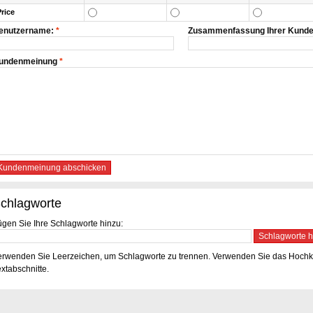
Price
enutzername:
*
Zusammenfassung Ihrer Kund
undenmeinung
*
Kundenmeinung abschicken
chlagworte
ügen Sie Ihre Schlagworte hinzu:
Schlagworte h
erwenden Sie Leerzeichen, um Schlagworte zu trennen. Verwenden Sie das Hoc
xtabschnitte.