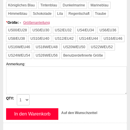
Königliches Blau
Tintenblau
Dunkelmarine
Marineblau
Himmelblau
Schokolade
Lila
Regentschaft
Traube
*
Größe: -
Größenanleitung
US00/EU28
US0/EU30
US2/EU32
US4/EU34
US6/EU36
US8/EU38
US10/EU40
US12/EU42
US14/EU44
US16/EU46
US16W/EU46
US18W/EU48
US20W/EU50
US22W/EU52
US24W/EU54
US26W/EU56
Benutzerdefinierte Größe
Anmerkung:
QTY:
Auf den Wunschzettel
In den Warenkorb