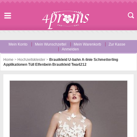
Mein Konto
Mein Wunschzettel
Mein Warenkorb
Zur Kasse
Anmelden
Home
>
Hochzeitskleider
>
Brautkleid U-bahn A-linie Schmetterling
Applikationen Tüll Elfenbein Brautkleid Twa4212