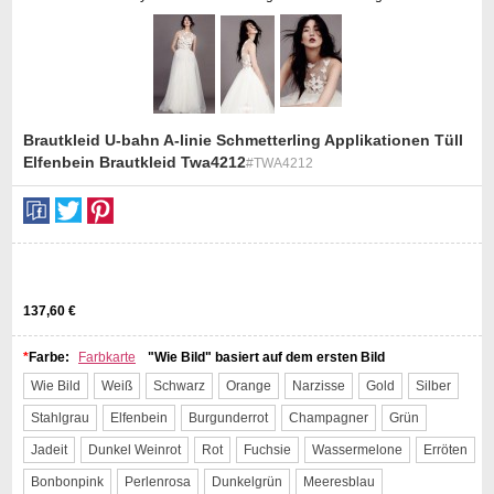
Brautkleid U-bahn A-linie Schmetterling Applikationen Tüll
Elfenbein Brautkleid Twa4212
#TWA4212
st
137,60 €
*
Farbe:
Farbkarte
"Wie Bild" basiert auf dem ersten Bild
Wie Bild
Weiß
Schwarz
Orange
Narzisse
Gold
Silber
Stahlgrau
Elfenbein
Burgunderrot
Champagner
Grün
Jadeit
Dunkel Weinrot
Rot
Fuchsie
Wassermelone
Erröten
Bonbonpink
Perlenrosa
Dunkelgrün
Meeresblau