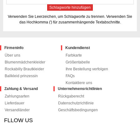
Schlagworte hinzufügen
Verwenden Sie Leerzeichen, um Schlagworte zu trennen. Verwenden Sie
das Hochkomma (') für zusammenhängende Textabschnitte.
Firmeninfo
Kundendienst
Über uns
Farbkarte
Blumenmädchenkleider
Größentabelle
Rockabilly Brautkleider
Ihre Bestellung verfolgen
Ballkleid prinzessin
FAQs
Kontaktiere uns
Zahlung & Versand
Unternehmensrichtlinien
Zahlungsarten
Rückgaberecht
Lieferdauer
Datenschutzrichtlinie
Versandländer
Geschäftsbedingungen
FLLOW US
le+1
pinterest