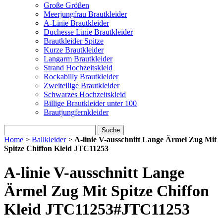
Große Größen
Meerjungfrau Brautkleider
A-Linie Brautkleider
Duchesse Linie Brautkleider
Brautkleider Spitze
Kurze Brautkleider
Langarm Brautkleider
Strand Hochzeitskleid
Rockabilly Brautkleider
Zweiteilige Brautkleider
Schwarzes Hochzeitskleid
Billige Brautkleider unter 100
Brautjungfernkleider
Suche
Home
>
Ballkleider
>
A-linie V-ausschnitt Lange Ärmel Zug Mit
Spitze Chiffon Kleid JTC11253
A-linie V-ausschnitt Lange
Ärmel Zug Mit Spitze Chiffon
Kleid JTC11253
#JTC11253