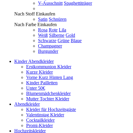
V-Ausschnitt
Spaghettiträger
Nach Stoff Einkaufen
Satin
Schnüren
Nach Farbe Einkaufen
Rosa
Rote
Lila
Weiß
Silberne
Gold
Schwarze
Grüne
Blaue
Champagner
Burgunder
Kinder Abendkleider
Erstkommunion Kleider
Kurze Kleider
Vorne Kurz Hinten Lang
Kinder Pailletten
Unter 50€
Blumenmädchenkleider
Mutter Tochter Kleider
Abendkleider
Kleider für Hochzeitsgäste
Valentinstag Kleider
Cocktailkleider
Promi-Kleider
Hochzeitskleider