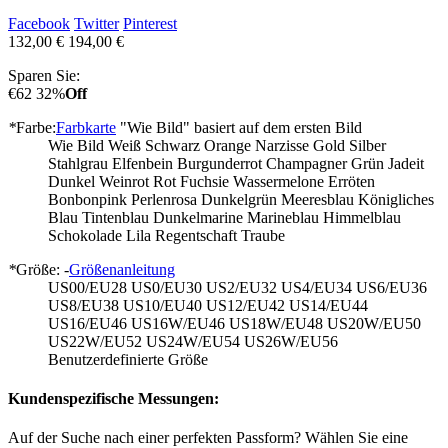
Facebook
Twitter
Pinterest
132,00 €
194,00 €
Sparen Sie:
€62
32%
Off
*
Farbe:
Farbkarte
"Wie Bild" basiert auf dem ersten Bild
Wie Bild
Weiß
Schwarz
Orange
Narzisse
Gold
Silber
Stahlgrau
Elfenbein
Burgunderrot
Champagner
Grün
Jadeit
Dunkel Weinrot
Rot
Fuchsie
Wassermelone
Erröten
Bonbonpink
Perlenrosa
Dunkelgrün
Meeresblau
Königliches
Blau
Tintenblau
Dunkelmarine
Marineblau
Himmelblau
Schokolade
Lila
Regentschaft
Traube
*
Größe: -
Größenanleitung
US00/EU28
US0/EU30
US2/EU32
US4/EU34
US6/EU36
US8/EU38
US10/EU40
US12/EU42
US14/EU44
US16/EU46
US16W/EU46
US18W/EU48
US20W/EU50
US22W/EU52
US24W/EU54
US26W/EU56
Benutzerdefinierte Größe
Kundenspezifische Messungen:
Auf der Suche nach einer perfekten Passform? Wählen Sie eine