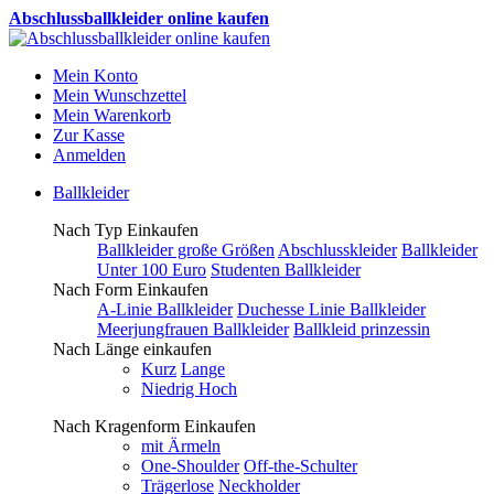
Abschlussballkleider online kaufen
Mein Konto
Mein Wunschzettel
Mein Warenkorb
Zur Kasse
Anmelden
Ballkleider
Nach Typ Einkaufen
Ballkleider große Größen
Abschlusskleider
Ballkleider
Unter 100 Euro
Studenten Ballkleider
Nach Form Einkaufen
A-Linie Ballkleider
Duchesse Linie Ballkleider
Meerjungfrauen Ballkleider
Ballkleid prinzessin
Nach Länge einkaufen
Kurz
Lange
Niedrig Hoch
Nach Kragenform Einkaufen
mit Ärmeln
One-Shoulder
Off-the-Schulter
Trägerlose
Neckholder