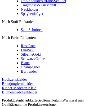
One-Shoulder
Off-the-Schulter
Trägerlose
V-Ausschnitt
Neckholder
Spaghettiträger
Nach Stoff Einkaufen
Satin
Schnüren
Nach Farbe Einkaufen
Rosa
Rote
Lila
Weiß
Silberne
Gold
Schwarze
Grüne
Blaue
Champagner
Burgunder
Hochzeitskleider
Brautjungfernkleider
Kinder Mädchen Kleid
Blumenmädchenkleider
Produktdetails
Farbkarte
Größenanleitung
Wie misst man
Qualitätsgarantie
Produktrezensionen