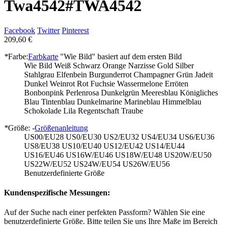
Twa4542
#TWA4542
Facebook
Twitter
Pinterest
209,60 €
*
Farbe:
Farbkarte
"Wie Bild" basiert auf dem ersten Bild
Wie Bild
Weiß
Schwarz
Orange
Narzisse
Gold
Silber
Stahlgrau
Elfenbein
Burgunderrot
Champagner
Grün
Jadeit
Dunkel Weinrot
Rot
Fuchsie
Wassermelone
Erröten
Bonbonpink
Perlenrosa
Dunkelgrün
Meeresblau
Königliches
Blau
Tintenblau
Dunkelmarine
Marineblau
Himmelblau
Schokolade
Lila
Regentschaft
Traube
*
Größe: -
Größenanleitung
US00/EU28
US0/EU30
US2/EU32
US4/EU34
US6/EU36
US8/EU38
US10/EU40
US12/EU42
US14/EU44
US16/EU46
US16W/EU46
US18W/EU48
US20W/EU50
US22W/EU52
US24W/EU54
US26W/EU56
Benutzerdefinierte Größe
Kundenspezifische Messungen:
Auf der Suche nach einer perfekten Passform? Wählen Sie eine
benutzerdefinierte Größe. Bitte teilen Sie uns Ihre Maße im Bereich