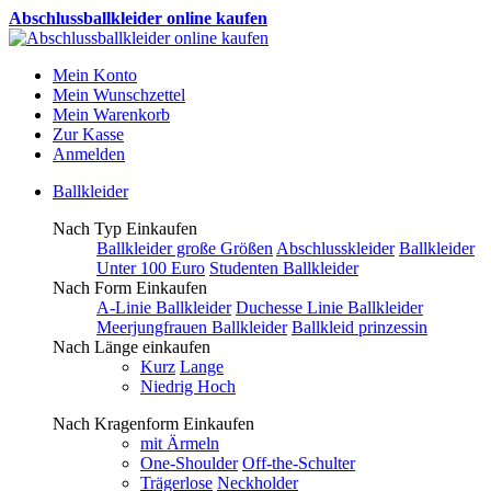
Abschlussballkleider online kaufen
Mein Konto
Mein Wunschzettel
Mein Warenkorb
Zur Kasse
Anmelden
Ballkleider
Nach Typ Einkaufen
Ballkleider große Größen
Abschlusskleider
Ballkleider
Unter 100 Euro
Studenten Ballkleider
Nach Form Einkaufen
A-Linie Ballkleider
Duchesse Linie Ballkleider
Meerjungfrauen Ballkleider
Ballkleid prinzessin
Nach Länge einkaufen
Kurz
Lange
Niedrig Hoch
Nach Kragenform Einkaufen
mit Ärmeln
One-Shoulder
Off-the-Schulter
Trägerlose
Neckholder