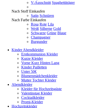
V-Ausschnitt
Spaghettiträger
Nach Stoff Einkaufen
Satin
Schnüren
Nach Farbe Einkaufen
Rosa
Rote
Lila
Weiß
Silberne
Gold
Schwarze
Grüne
Blaue
Champagner
Burgunder
Kinder Abendkleider
Erstkommunion Kleider
Kurze Kleider
Vorne Kurz Hinten Lang
Kinder Pailletten
Unter 50€
Blumenmädchenkleider
Mutter Tochter Kleider
Abendkleider
Kleider für Hochzeitsgäste
Valentinstag Kleider
Cocktailkleider
Promi-Kleider
Hochzeitskleider