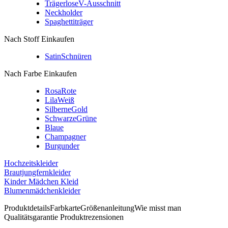
Trägerlose
V-Ausschnitt
Neckholder
Spaghettiträger
Nach Stoff Einkaufen
Satin
Schnüren
Nach Farbe Einkaufen
Rosa
Rote
Lila
Weiß
Silberne
Gold
Schwarze
Grüne
Blaue
Champagner
Burgunder
Hochzeitskleider
Brautjungfernkleider
Kinder Mädchen Kleid
Blumenmädchenkleider
Produktdetails
Farbkarte
Größenanleitung
Wie misst man
Qualitätsgarantie
Produktrezensionen