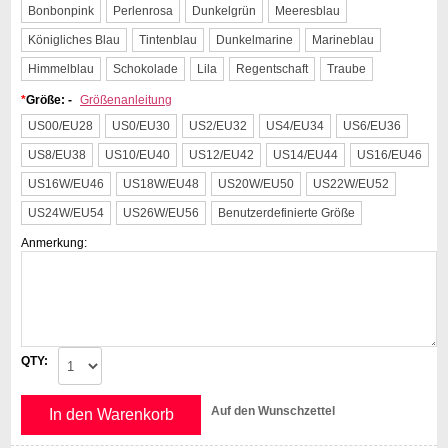
Bonbonpink
Perlenrosa
Dunkelgrün
Meeresblau
Königliches Blau
Tintenblau
Dunkelmarine
Marineblau
Himmelblau
Schokolade
Lila
Regentschaft
Traube
*
Größe: -
Größenanleitung
US00/EU28
US0/EU30
US2/EU32
US4/EU34
US6/EU36
US8/EU38
US10/EU40
US12/EU42
US14/EU44
US16/EU46
US16W/EU46
US18W/EU48
US20W/EU50
US22W/EU52
US24W/EU54
US26W/EU56
Benutzerdefinierte Größe
Anmerkung:
QTY:
Auf den Wunschzettel
In den Warenkorb