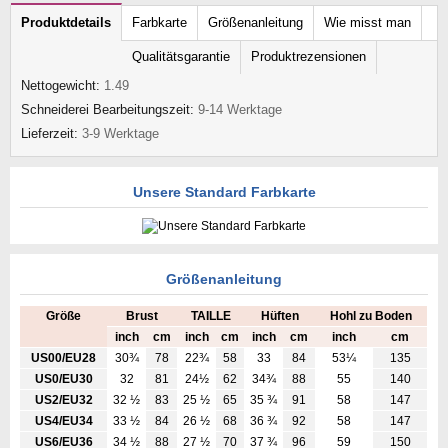
Produktdetails
Farbkarte
Größenanleitung
Wie misst man
Qualitätsgarantie
Produktrezensionen
Nettogewicht:
1.49
Schneiderei Bearbeitungszeit:
9-14 Werktage
Lieferzeit:
3-9 Werktage
Unsere Standard Farbkarte
Größenanleitung
Größe
Brust
TAILLE
Hüften
Hohl zu Boden
inch
cm
inch
cm
inch
cm
inch
cm
US00/EU28
30¾
78
22¾
58
33
84
53¼
135
US0/EU30
32
81
24½
62
34¾
88
55
140
US2/EU32
32 ½
83
25 ½
65
35 ¾
91
58
147
US4/EU34
33 ½
84
26 ½
68
36 ¾
92
58
147
US6/EU36
34 ½
88
27 ½
70
37 ¾
96
59
150