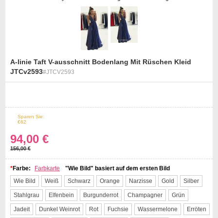
A-linie Taft V-ausschnitt Bodenlang Mit Rüschen Kleid
JTCv2593
#JTCV2593
st
Sparen Sie:
40%
Off
€62
94,00 €
156,00 €
*
Farbe:
Farbkarte
"Wie Bild" basiert auf dem ersten Bild
Wie Bild
Weiß
Schwarz
Orange
Narzisse
Gold
Silber
Stahlgrau
Elfenbein
Burgunderrot
Champagner
Grün
Jadeit
Dunkel Weinrot
Rot
Fuchsie
Wassermelone
Erröten