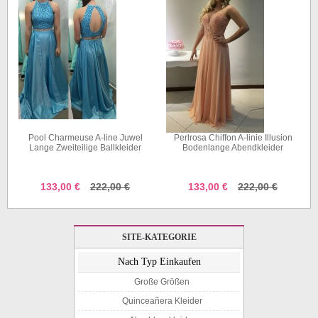
line Juwel
Perlrosa Chiffon A-linie Illusion
Schwarze Spitze Charm
Ballkleider
Bodenlange Abendkleider
Trompete / Meerjungfrau 
6)
(GJT3907)
Schulter Langarm Swee
Ballkleid (GJT3823
2,00 €
133,00 €
222,00 €
123,00 €
200,00
SITE-KATEGORIE
Nach Typ Einkaufen
Große Größen
Quinceañera Kleider