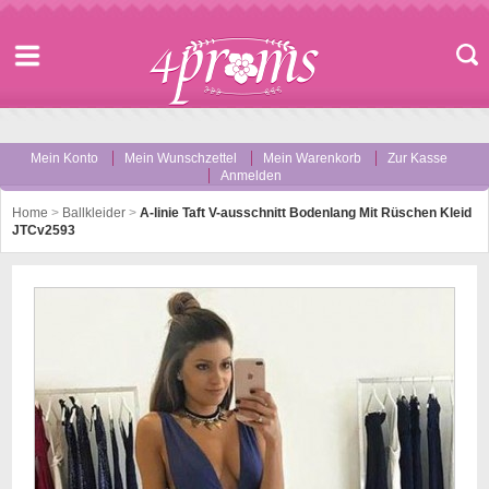
Mein Konto
Mein Wunschzettel
Mein Warenkorb
Zur Kasse
Anmelden
Home
>
Ballkleider
>
A-linie Taft V-ausschnitt Bodenlang Mit Rüschen Kleid
JTCv2593