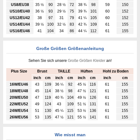
US8/EU38
35 ½
90
28 ½
72
38 ¾
98
59
150
US10/EU40
36 ½
93
29 ½
75
39 ¾
101
60
152
US12/EU42
38
97
31
79
41 ¼
105
60
152
US14/EU44
39 ½
100
32 ½
83
42 ¾
109
61
155
US16/EU46
41
104
34
86
44 ¼
112
61
155
Große Größen Größenanleitung
Sehen Sie sich unsere
Große Größen Kleider
an!
Plus Size
Brust
TAILLE
Hüften
Hohl zu Boden
inch
cm
inch
cm
inch
cm
inch
cm
16W/EU46
43
109
36 ¼
92
45 ½
116
61
155
18W/EU48
45
114
38 ½
98
47 ½
121
61
155
20W/EU50
47
119
40 ¾
104
49 ½
126
61
155
22W/EU52
49
124
43
109
51 ½
131
61
155
24W/EU54
51
130
45 ¼
115
53 ½
136
61
155
26W/EU56
53
135
47 ½
121
55 ½
141
61
155
Wie misst man