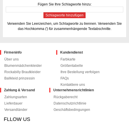
Fügen Sie Ihre Schlagworte hinzu:
Schlagworte hinzufügen
Verwenden Sie Leerzeichen, um Schlagworte zu trennen. Verwenden Sie
das Hochkomma (') für zusammenhängende Textabschnitte.
Firmeninfo
Kundendienst
Über uns
Farbkarte
Blumenmädchenkleider
Größentabelle
Rockabilly Brautkleider
Ihre Bestellung verfolgen
Ballkleid prinzessin
FAQs
Kontaktiere uns
Zahlung & Versand
Unternehmensrichtlinien
Zahlungsarten
Rückgaberecht
Lieferdauer
Datenschutzrichtlinie
Versandländer
Geschäftsbedingungen
FLLOW US
le+1
pinterest