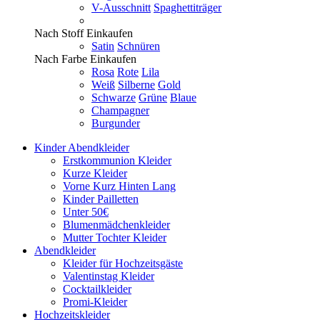
V-Ausschnitt
Spaghettiträger
Nach Stoff Einkaufen
Satin
Schnüren
Nach Farbe Einkaufen
Rosa
Rote
Lila
Weiß
Silberne
Gold
Schwarze
Grüne
Blaue
Champagner
Burgunder
Kinder Abendkleider
Erstkommunion Kleider
Kurze Kleider
Vorne Kurz Hinten Lang
Kinder Pailletten
Unter 50€
Blumenmädchenkleider
Mutter Tochter Kleider
Abendkleider
Kleider für Hochzeitsgäste
Valentinstag Kleider
Cocktailkleider
Promi-Kleider
Hochzeitskleider