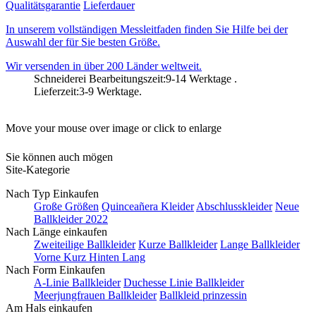
Qualitätsgarantie
Lieferdauer
In unserem vollständigen Messleitfaden finden Sie Hilfe bei der
Auswahl der für Sie besten Größe.
Wir versenden in über 200 Länder weltweit.
Schneiderei Bearbeitungszeit:9-14 Werktage .
Lieferzeit:3-9 Werktage.
Move your mouse over image or click to enlarge
Sie können auch mögen
Site-Kategorie
Nach Typ Einkaufen
Große Größen
Quinceañera Kleider
Abschlusskleider
Neue
Ballkleider 2022
Nach Länge einkaufen
Zweiteilige Ballkleider
Kurze Ballkleider
Lange Ballkleider
Vorne Kurz Hinten Lang
Nach Form Einkaufen
A-Linie Ballkleider
Duchesse Linie Ballkleider
Meerjungfrauen Ballkleider
Ballkleid prinzessin
Am Hals einkaufen