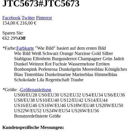
JTC5673
#JTC5673
Facebook
Twitter
Pinterest
154,00 €
216,00 €
Sparen Sie:
€62
29%
Off
*
Farbe:
Farbkarte
"Wie Bild" basiert auf dem ersten Bild
Wie Bild
Weiß
Schwarz
Orange
Narzisse
Gold
Silber
Stahlgrau
Elfenbein
Burgunderrot
Champagner
Grün
Jadeit
Dunkel Weinrot
Rot
Fuchsie
Wassermelone
Erröten
Bonbonpink
Perlenrosa
Dunkelgrün
Meeresblau
Königliches
Blau
Tintenblau
Dunkelmarine
Marineblau
Himmelblau
Schokolade
Lila
Regentschaft
Traube
*
Größe: -
Größenanleitung
US00/EU28
US0/EU30
US2/EU32
US4/EU34
US6/EU36
US8/EU38
US10/EU40
US12/EU42
US14/EU44
US16/EU46
US16W/EU46
US18W/EU48
US20W/EU50
US22W/EU52
US24W/EU54
US26W/EU56
Benutzerdefinierte Größe
Kundenspezifische Messungen: