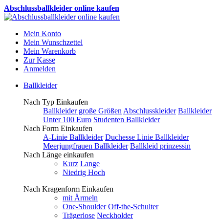
Abschlussballkleider online kaufen
Mein Konto
Mein Wunschzettel
Mein Warenkorb
Zur Kasse
Anmelden
Ballkleider
Nach Typ Einkaufen
Ballkleider große Größen
Abschlusskleider
Ballkleider
Unter 100 Euro
Studenten Ballkleider
Nach Form Einkaufen
A-Linie Ballkleider
Duchesse Linie Ballkleider
Meerjungfrauen Ballkleider
Ballkleid prinzessin
Nach Länge einkaufen
Kurz
Lange
Niedrig Hoch
Nach Kragenform Einkaufen
mit Ärmeln
One-Shoulder
Off-the-Schulter
Trägerlose
Neckholder