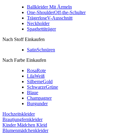
Ballkleider Mit Ärmeln
One-Shoulder
Off-the-Schulter
Trägerlose
V-Ausschnitt
Neckholder
Spaghettiträger
Nach Stoff Einkaufen
Satin
Schnüren
Nach Farbe Einkaufen
Rosa
Rote
Lila
Weiß
Silberne
Gold
Schwarze
Grüne
Blaue
Champagner
Burgunder
Hochzeitskleider
Brautjungfernkleider
Kinder Mädchen Kleid
Blumenmädchenkleider