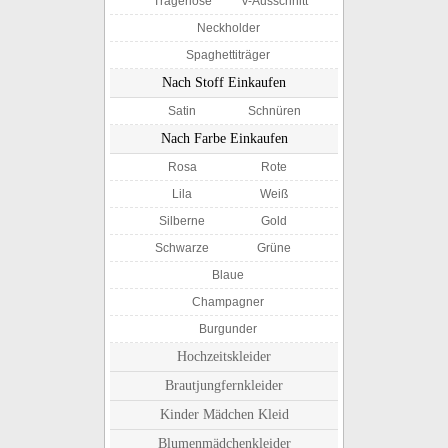
Trägerlose
V-Ausschnitt
Neckholder
Spaghettiträger
Nach Stoff Einkaufen
Satin
Schnüren
Nach Farbe Einkaufen
Rosa
Rote
Lila
Weiß
Silberne
Gold
Schwarze
Grüne
Blaue
Champagner
Burgunder
Hochzeitskleider
Brautjungfernkleider
Kinder Mädchen Kleid
Blumenmädchenkleider