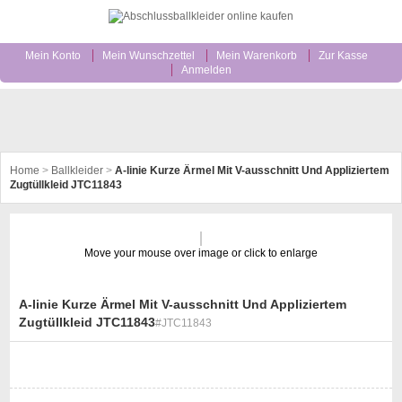
Mein Konto
Mein Wunschzettel
Mein Warenkorb
Zur Kasse
Anmelden
Home
>
Ballkleider
>
A-linie Kurze Ärmel Mit V-ausschnitt Und Appliziertem
Zugtüllkleid JTC11843
Move your mouse over image or click to enlarge
A-linie Kurze Ärmel Mit V-ausschnitt Und Appliziertem
Zugtüllkleid JTC11843
#JTC11843
st