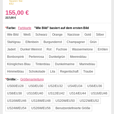
Sparen Sie:
29%
Off
€62
155,00 €
217,00 €
*
Farbe:
Farbkarte
"Wie Bild" basiert auf dem ersten Bild
Wie Bild
Weiß
Schwarz
Orange
Narzisse
Gold
Silber
Stahlgrau
Elfenbein
Burgunderrot
Champagner
Grün
Jadeit
Dunkel Weinrot
Rot
Fuchsie
Wassermelone
Erröten
Bonbonpink
Perlenrosa
Dunkelgrün
Meeresblau
Königliches Blau
Tintenblau
Dunkelmarine
Marineblau
Himmelblau
Schokolade
Lila
Regentschaft
Traube
*
Größe: -
Größenanleitung
US00/EU28
US0/EU30
US2/EU32
US4/EU34
US6/EU36
US8/EU38
US10/EU40
US12/EU42
US14/EU44
US16/EU46
US16W/EU46
US18W/EU48
US20W/EU50
US22W/EU52
US24W/EU54
US26W/EU56
Benutzerdefinierte Größe