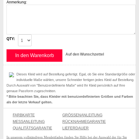
Anmerkung:
QTY:
Auf den Wunschzettel
In den Warenkorb
Dieses Kleid wird auf Bestellung gefertigt. Egal, ob Sie eine Standardgröße oder
individuelle Maße wählen, unsere Schneider fertigen jedes Kleid auf Bestellung.
Durch Auswahl von "Benutzerdefinierte Maße" wird Ihr Kleid persönlich auf Ihre
genaue Passform zugeschnitten.
* Bitte beachten Sie, dass Kleider mit benutzerdefinierten Größen und Farben
als der letzte Verkauf gelten.
FARBKARTE
GRÖSSENANLEITUNG
MESSANLEITUNG
RÜCKNAHMEGARANTIE
QUALITÄTSGARANTIE
LIEFERDAUER
In unserem vollständigen Messleitfaden finden Sie Hilfe bei der Auswahl der für Sie