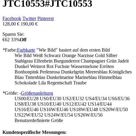
JTC10553
#JTC10553
Facebook
Twitter
Pinterest
128,00 €
190,00 €
Sparen Sie:
€62
33%
Off
*
Farbe:
Farbkarte
"Wie Bild" basiert auf dem ersten Bild
Wie Bild
Weiß
Schwarz
Orange
Narzisse
Gold
Silber
Stahlgrau
Elfenbein
Burgunderrot
Champagner
Grün
Jadeit
Dunkel Weinrot
Rot
Fuchsie
Wassermelone
Erröten
Bonbonpink
Perlenrosa
Dunkelgrün
Meeresblau
Königliches
Blau
Tintenblau
Dunkelmarine
Marineblau
Himmelblau
Schokolade
Lila
Regentschaft
Traube
*
Größe: -
Größenanleitung
US00/EU28
US0/EU30
US2/EU32
US4/EU34
US6/EU36
US8/EU38
US10/EU40
US12/EU42
US14/EU44
US16/EU46
US16W/EU46
US18W/EU48
US20W/EU50
US22W/EU52
US24W/EU54
US26W/EU56
Benutzerdefinierte Größe
Kundenspezifische Messungen: