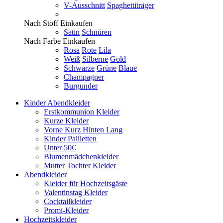
V-Ausschnitt
Spaghettiträger
Nach Stoff Einkaufen
Satin
Schnüren
Nach Farbe Einkaufen
Rosa
Rote
Lila
Weiß
Silberne
Gold
Schwarze
Grüne
Blaue
Champagner
Burgunder
Kinder Abendkleider
Erstkommunion Kleider
Kurze Kleider
Vorne Kurz Hinten Lang
Kinder Pailletten
Unter 50€
Blumenmädchenkleider
Mutter Tochter Kleider
Abendkleider
Kleider für Hochzeitsgäste
Valentinstag Kleider
Cocktailkleider
Promi-Kleider
Hochzeitskleider