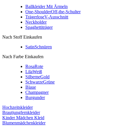
Ballkleider Mit Ärmeln
One-Shoulder
Off-the-Schulter
Trägerlose
V-Ausschnitt
Neckholder
Spaghettiträger
Nach Stoff Einkaufen
Satin
Schnüren
Nach Farbe Einkaufen
Rosa
Rote
Lila
Weiß
Silberne
Gold
Schwarze
Grüne
Blaue
Champagner
Burgunder
Hochzeitskleider
Brautjungfernkleider
Kinder Mädchen Kleid
Blumenmädchenkleider