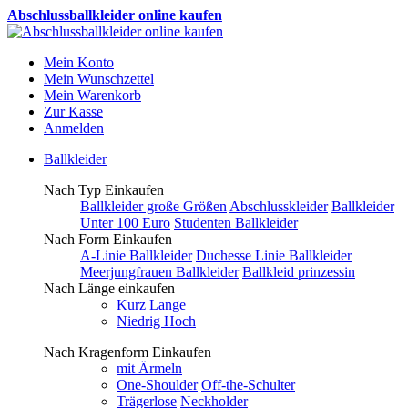
Abschlussballkleider online kaufen
Mein Konto
Mein Wunschzettel
Mein Warenkorb
Zur Kasse
Anmelden
Ballkleider
Nach Typ Einkaufen
Ballkleider große Größen
Abschlusskleider
Ballkleider
Unter 100 Euro
Studenten Ballkleider
Nach Form Einkaufen
A-Linie Ballkleider
Duchesse Linie Ballkleider
Meerjungfrauen Ballkleider
Ballkleid prinzessin
Nach Länge einkaufen
Kurz
Lange
Niedrig Hoch
Nach Kragenform Einkaufen
mit Ärmeln
One-Shoulder
Off-the-Schulter
Trägerlose
Neckholder