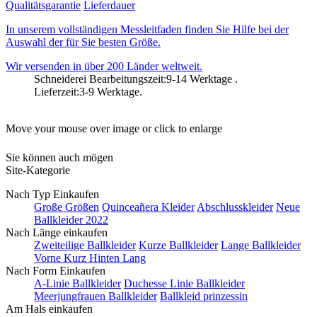
Qualitätsgarantie
Lieferdauer
In unserem vollständigen Messleitfaden finden Sie Hilfe bei der
Auswahl der für Sie besten Größe.
Wir versenden in über 200 Länder weltweit.
Schneiderei Bearbeitungszeit:9-14 Werktage .
Lieferzeit:3-9 Werktage.
Move your mouse over image or click to enlarge
Sie können auch mögen
Site-Kategorie
Nach Typ Einkaufen
Große Größen
Quinceañera Kleider
Abschlusskleider
Neue
Ballkleider 2022
Nach Länge einkaufen
Zweiteilige Ballkleider
Kurze Ballkleider
Lange Ballkleider
Vorne Kurz Hinten Lang
Nach Form Einkaufen
A-Linie Ballkleider
Duchesse Linie Ballkleider
Meerjungfrauen Ballkleider
Ballkleid prinzessin
Am Hals einkaufen