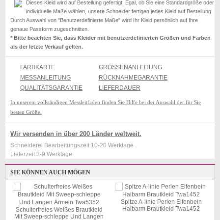
Dieses Kleid wird auf Bestellung gefertigt. Egal, ob Sie eine Standardgröße oder
individuelle Maße wählen, unsere Schneider fertigen jedes Kleid auf Bestellung.
Durch Auswahl von "Benutzerdefinierte Maße" wird Ihr Kleid persönlich auf Ihre
genaue Passform zugeschnitten.
* Bitte beachten Sie, dass Kleider mit benutzerdefinierten Größen und Farben
als der letzte Verkauf gelten.
FARBKARTE
GRÖSSENANLEITUNG
MESSANLEITUNG
RÜCKNAHMEGARANTIE
QUALITÄTSGARANTIE
LIEFERDAUER
In unserem vollständigen Messleitfaden finden Sie Hilfe bei der Auswahl der für Sie
besten Größe.
Wir versenden in über 200 Länder weltweit.
Schneiderei Bearbeitungszeit:10-20 Werktage .
Lieferzeit:3-9 Werktage.
SIE KÖNNEN AUCH MÖGEN
Spitze A-linie Perlen Elfenbein
Halbarm Brautkleid Twa1452
Schulterfreies Weißes Brautkleid
Mit Sweep-schleppe Und Langen