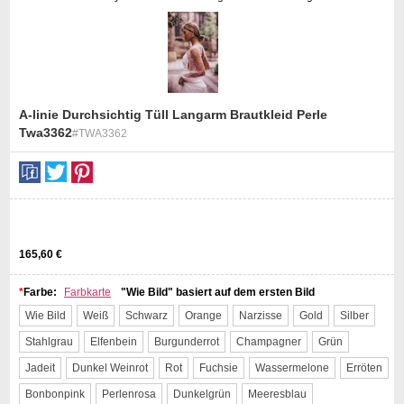
A-linie Durchsichtig Tüll Langarm Brautkleid Perle
Twa3362
#TWA3362
st
165,60 €
*
Farbe:
Farbkarte
"Wie Bild" basiert auf dem ersten Bild
Wie Bild
Weiß
Schwarz
Orange
Narzisse
Gold
Silber
Stahlgrau
Elfenbein
Burgunderrot
Champagner
Grün
Jadeit
Dunkel Weinrot
Rot
Fuchsie
Wassermelone
Erröten
Bonbonpink
Perlenrosa
Dunkelgrün
Meeresblau