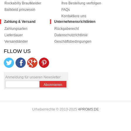
Rockabilly Brautkleider
Ihre Bestellung verfolgen
Ballkleid prinzessin
FAQs
Kontaktiere uns
Zahlung & Versand
Unternehmensrichtlinien
Zahlungsarten
Rückgaberecht
Lieferdauer
Datenschutzrichtlinie
Versandländer
Geschäftsbedingungen
FLLOW US
le+1
pinterest
Anmeldung für unseren Newsletter:
Abonnieren
Urheberrechte © 2013-2025
4PROMS.DE