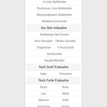
A-Linie Ballkleider
Duchesse Linie Ballkleider
Meerjungfrauen Ballkleider
Ballkleid prinzessin
Am Hals einkaufen
Ballkleider Mit Ärmeln
One-Shoulder
Off-the-Schulter
Trägerlose
V-Ausschnitt
Neckholder
Spaghettiträger
Nach Stoff Einkaufen
Satin
Schnüren
Nach Farbe Einkaufen
Rosa
Rote
Lila
Weiß
Silberne
Gold
Schwarze
Grüne