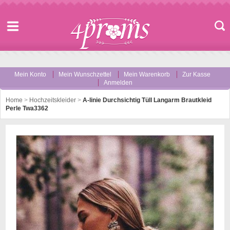
Mein Konto
Mein Wunschzettel
Mein Warenkorb
Zur Kasse
Anmelden
Home
>
Hochzeitskleider
>
A-linie Durchsichtig Tüll Langarm Brautkleid
Perle Twa3362