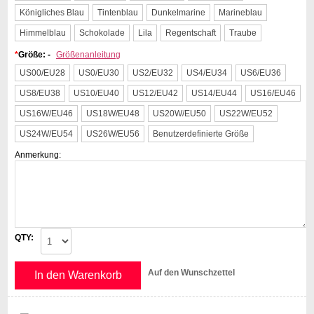
Königliches Blau
Tintenblau
Dunkelmarine
Marineblau
Himmelblau
Schokolade
Lila
Regentschaft
Traube
*
Größe: -
Größenanleitung
US00/EU28
US0/EU30
US2/EU32
US4/EU34
US6/EU36
US8/EU38
US10/EU40
US12/EU42
US14/EU44
US16/EU46
US16W/EU46
US18W/EU48
US20W/EU50
US22W/EU52
US24W/EU54
US26W/EU56
Benutzerdefinierte Größe
Anmerkung:
QTY:
Auf den Wunschzettel
In den Warenkorb