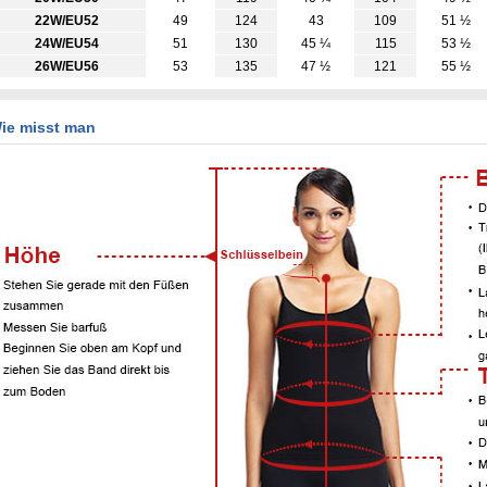
22W/EU52
49
124
43
109
51 ½
24W/EU54
51
130
45 ¼
115
53 ½
26W/EU56
53
135
47 ½
121
55 ½
ie misst man