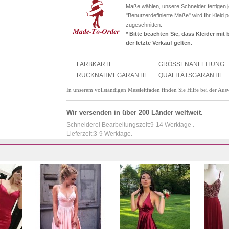
Maße wählen, unsere Schneider fertigen j
"Benutzerdefinierte Maße" wird Ihr Kleid 
zugeschnitten.
* Bitte beachten Sie, dass Kleider mi
der letzte Verkauf gelten.
FARBKARTE
GRÖSSENANLEITUNG
RÜCKNAHMEGARANTIE
QUALITÄTSGARANTIE
In unserem vollständigen Messleitfaden finden Sie Hilfe bei der Aus
Wir versenden in über 200 Länder weltweit.
Schneiderei Bearbeitungszeit:9-14 Werktage .
Lieferzeit:3-9 Werktage.