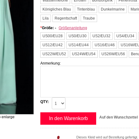
Wassermelone
Erröten
Bonbonpink
Perlenrosa
Königliches Blau
Tintenblau
Dunkelmarine
Mari
Lila
Regentschaft
Traube
*
Größe: -
Größenanleitung
US00/EU28
US0/EU30
US2/EU32
US4/EU34
US12/EU42
US14/EU44
US16/EU46
US16W/E
US22W/EU52
US24W/EU54
US26W/EU56
Benu
Anmerkung:
QTY:
o enlarge
Auf den Wunschzettel
In den Warenkorb
Dieses Kleid wird auf Bestellung gefertigt