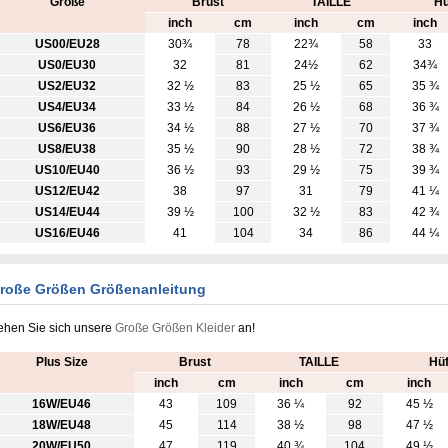
Größe
Brust
TAILLE
Hü
inch
cm
inch
cm
inch
US00/EU28
30¾
78
22¾
58
33
US0/EU30
32
81
24½
62
34¾
US2/EU32
32 ½
83
25 ½
65
35 ¾
US4/EU34
33 ½
84
26 ½
68
36 ¾
US6/EU36
34 ½
88
27 ½
70
37 ¾
US8/EU38
35 ½
90
28 ½
72
38 ¾
US10/EU40
36 ½
93
29 ½
75
39 ¾
US12/EU42
38
97
31
79
41 ¼
US14/EU44
39 ½
100
32 ½
83
42 ¾
US16/EU46
41
104
34
86
44 ¼
roße Größen Größenanleitung
ehen Sie sich unsere
Große Größen Kleider
an!
Plus Size
Brust
TAILLE
Hüf
inch
cm
inch
cm
inch
16W/EU46
43
109
36 ¼
92
45 ½
18W/EU48
45
114
38 ½
98
47 ½
20W/EU50
47
119
40 ¾
104
49 ½