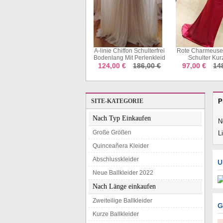
A-linie Chiffon Schulterfrei
Rote Charmeuse Von Der
A-linie Träger 
d
Bodenlang Mit Perlenkleid
Schulter Kurzarm
Mit Geraffter S
JTCv4193
Trompete / Meerjungfrau
Satin Kleid J
124,00 €
186,00 €
97,00 €
148,00 €
82,00 €
14
Langes Prominenten
Kleid (GJT3756)
SITE-KATEGORIE
P
Nach Typ Einkaufen
N
Große Größen
L
Quinceañera Kleider
Abschlusskleider
U
Neue Ballkleider 2022
Nach Länge einkaufen
Zweiteilige Ballkleider
G
Kurze Ballkleider