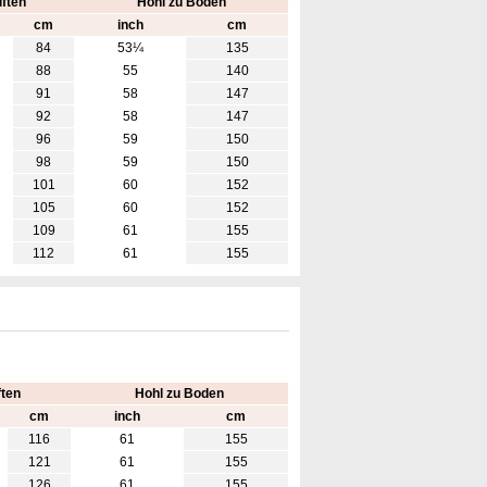
ften
Hohl zu Boden
cm
inch
cm
84
53¼
135
88
55
140
91
58
147
92
58
147
96
59
150
98
59
150
101
60
152
105
60
152
109
61
155
112
61
155
ten
Hohl zu Boden
cm
inch
cm
116
61
155
121
61
155
126
61
155