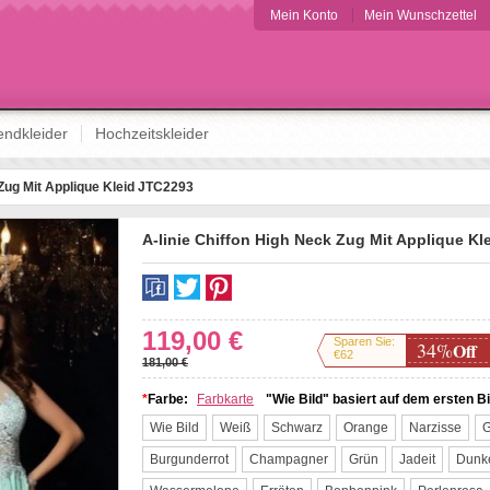
Mein Konto
Mein Wunschzettel
ndkleider
Hochzeitskleider
 Zug Mit Applique Kleid JTC2293
A-linie Chiffon High Neck Zug Mit Applique K
Facebook
Twitter
Pinterest
119,00 €
Sparen Sie:
34%
Off
€62
181,00 €
*
Farbe:
Farbkarte
"Wie Bild" basiert auf dem ersten Bi
Wie Bild
Weiß
Schwarz
Orange
Narzisse
G
Burgunderrot
Champagner
Grün
Jadeit
Dunke