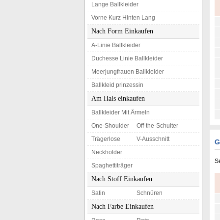
Lange Ballkleider
Vorne Kurz Hinten Lang
Nach Form Einkaufen
A-Linie Ballkleider
Duchesse Linie Ballkleider
Meerjungfrauen Ballkleider
Ballkleid prinzessin
Am Hals einkaufen
Ballkleider Mit Ärmeln
One-Shoulder
Off-the-Schulter
Trägerlose
V-Ausschnitt
G
Neckholder
S
Spaghettiträger
Nach Stoff Einkaufen
Satin
Schnüren
Nach Farbe Einkaufen