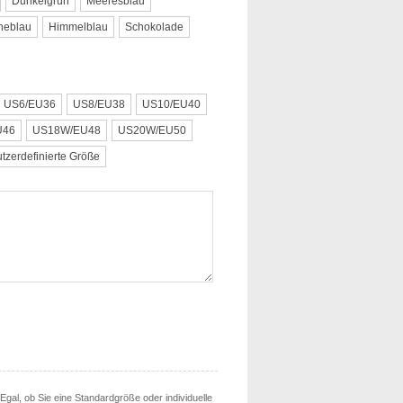
Dunkelgrün
Meeresblau
neblau
Himmelblau
Schokolade
US6/EU36
US8/EU38
US10/EU40
U46
US18W/EU48
US20W/EU50
tzerdefinierte Größe
. Egal, ob Sie eine Standardgröße oder individuelle