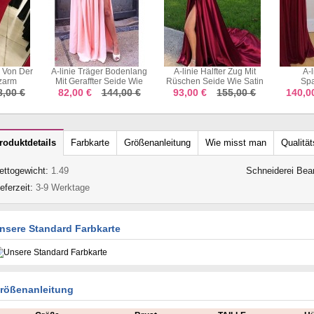
Bodenlang
A-linie Halfter Zug Mit
A-linie Chiffon
Meerj
eide Wie
Rüschen Seide Wie Satin
Spaghettiträger
Juw
TC10073
Kleid JTC19673
Bodenlang Mit Perlen
Appl
4,00 €
93,00 €
155,00 €
140,00 €
202,00 €
152,0
Kleid JTC5563
Zug
roduktdetails
Farbkarte
Größenanleitung
Wie misst man
Qualität
ettogewicht:
1.49
Schneiderei Bea
ieferzeit:
3-9 Werktage
nsere Standard Farbkarte
rößenanleitung