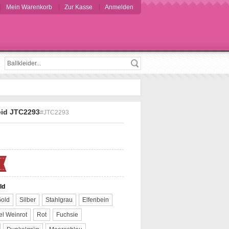
Mein Warenkorb
Zur Kasse
Anmelden
Suche
leid JTC2293
#JTC2293
ld
old
Silber
Stahlgrau
Elfenbein
l Weinrot
Rot
Fuchsie