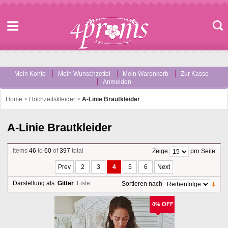
Mein Konto
Mein Wunschzettel
Mein Warenkorb
Zur Kasse
Anmelden
Home
>
Hochzeitskleider
>
A-Linie Brautkleider
A-Linie Brautkleider
Items
46
to
60
of
397
total
Zeige
pro Seite
Prev
2
3
4
5
6
Next
Darstellung als:
Gitter
Liste
Sortieren nach
0% OFF