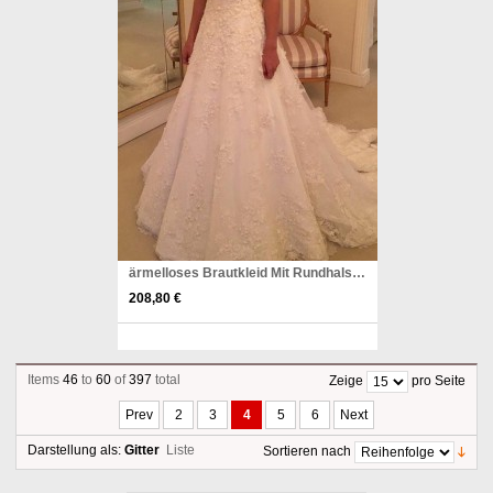
ärmelloses Brautkleid Mit Rundhalsausschnitt Und Applikationen Twa2182
208,80 €
Pinterest
Items
46
to
60
of
397
total
Zeige
pro Seite
Prev
2
3
4
5
6
Next
Darstellung als:
Gitter
Liste
Sortieren nach