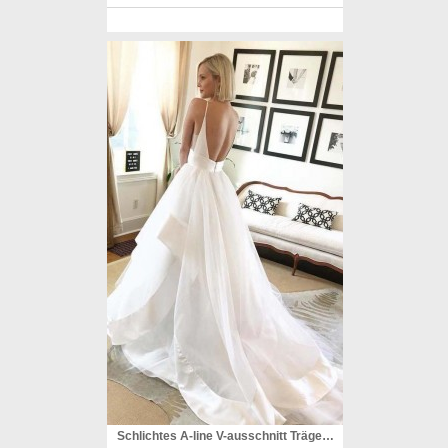
Schlichtes A-line V-ausschnitt Träger Elfenbein Langes Brautkleid Mit Rückenfrei Twa2752