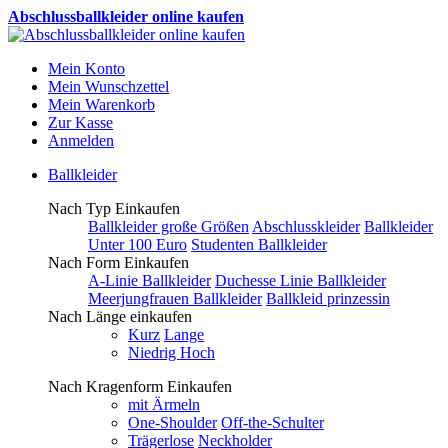
Abschlussballkleider online kaufen
Mein Konto
Mein Wunschzettel
Mein Warenkorb
Zur Kasse
Anmelden
Ballkleider
Nach Typ Einkaufen
Ballkleider große Größen
Abschlusskleider
Ballkleider
Unter 100 Euro
Studenten Ballkleider
Nach Form Einkaufen
A-Linie Ballkleider
Duchesse Linie Ballkleider
Meerjungfrauen Ballkleider
Ballkleid prinzessin
Nach Länge einkaufen
Kurz
Lange
Niedrig Hoch
Nach Kragenform Einkaufen
mit Ärmeln
One-Shoulder
Off-the-Schulter
Trägerlose
Neckholder