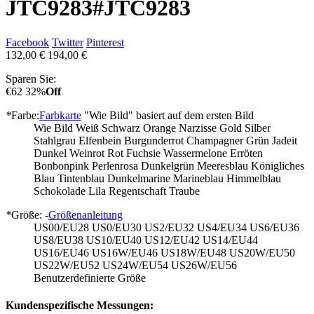
JTC9283
#JTC9283
Facebook
Twitter
Pinterest
132,00 €
194,00 €
Sparen Sie:
€62
32%
Off
*
Farbe:
Farbkarte
"Wie Bild" basiert auf dem ersten Bild
Wie Bild
Weiß
Schwarz
Orange
Narzisse
Gold
Silber
Stahlgrau
Elfenbein
Burgunderrot
Champagner
Grün
Jadeit
Dunkel Weinrot
Rot
Fuchsie
Wassermelone
Erröten
Bonbonpink
Perlenrosa
Dunkelgrün
Meeresblau
Königliches
Blau
Tintenblau
Dunkelmarine
Marineblau
Himmelblau
Schokolade
Lila
Regentschaft
Traube
*
Größe: -
Größenanleitung
US00/EU28
US0/EU30
US2/EU32
US4/EU34
US6/EU36
US8/EU38
US10/EU40
US12/EU42
US14/EU44
US16/EU46
US16W/EU46
US18W/EU48
US20W/EU50
US22W/EU52
US24W/EU54
US26W/EU56
Benutzerdefinierte Größe
Kundenspezifische Messungen: