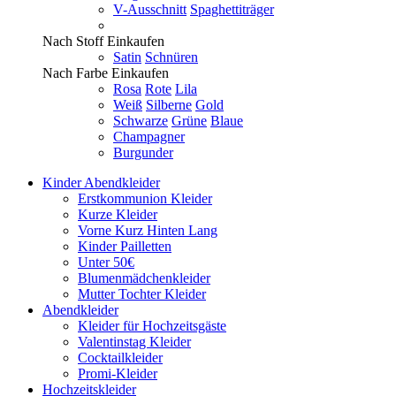
V-Ausschnitt
Spaghettiträger
Nach Stoff Einkaufen
Satin
Schnüren
Nach Farbe Einkaufen
Rosa
Rote
Lila
Weiß
Silberne
Gold
Schwarze
Grüne
Blaue
Champagner
Burgunder
Kinder Abendkleider
Erstkommunion Kleider
Kurze Kleider
Vorne Kurz Hinten Lang
Kinder Pailletten
Unter 50€
Blumenmädchenkleider
Mutter Tochter Kleider
Abendkleider
Kleider für Hochzeitsgäste
Valentinstag Kleider
Cocktailkleider
Promi-Kleider
Hochzeitskleider