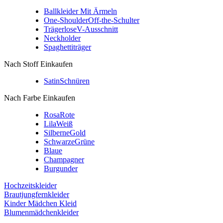
Ballkleider Mit Ärmeln
One-Shoulder
Off-the-Schulter
Trägerlose
V-Ausschnitt
Neckholder
Spaghettiträger
Nach Stoff Einkaufen
Satin
Schnüren
Nach Farbe Einkaufen
Rosa
Rote
Lila
Weiß
Silberne
Gold
Schwarze
Grüne
Blaue
Champagner
Burgunder
Hochzeitskleider
Brautjungfernkleider
Kinder Mädchen Kleid
Blumenmädchenkleider