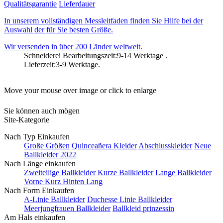
Qualitätsgarantie
Lieferdauer
In unserem vollständigen Messleitfaden finden Sie Hilfe bei der
Auswahl der für Sie besten Größe.
Wir versenden in über 200 Länder weltweit.
Schneiderei Bearbeitungszeit:9-14 Werktage .
Lieferzeit:3-9 Werktage.
Move your mouse over image or click to enlarge
Sie können auch mögen
Site-Kategorie
Nach Typ Einkaufen
Große Größen
Quinceañera Kleider
Abschlusskleider
Neue
Ballkleider 2022
Nach Länge einkaufen
Zweiteilige Ballkleider
Kurze Ballkleider
Lange Ballkleider
Vorne Kurz Hinten Lang
Nach Form Einkaufen
A-Linie Ballkleider
Duchesse Linie Ballkleider
Meerjungfrauen Ballkleider
Ballkleid prinzessin
Am Hals einkaufen