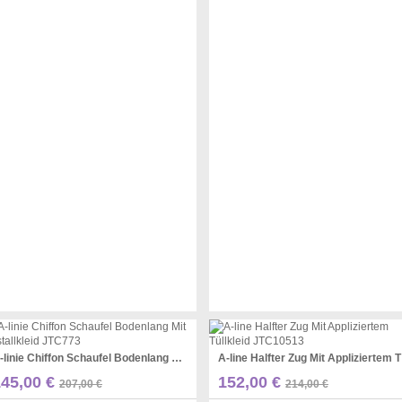
A-linie Chiffon Schaufel Bodenlang Mit Kristallkleid JTC773
A-li
Pinterest
Pinterest
145,00 €
152,00 €
207,00 €
214,00 €