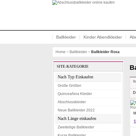
Abschlussballkleider online kaufen
Ballkleider
Kinder Abendkleider
Abe
Home
>
Ballkleider
>
Ballkleider Rosa
B
SITE-KATEGORIE
Nach Typ Einkaufen
I
Große Größen
D
Quinceañera Kleider
Abschlusskleider
Neue Ballkleider 2022
Nach Länge einkaufen
Zweiteilige Ballkleider
Kurze Ballkleider