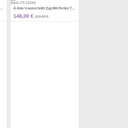
rei Mit Rüschen Satin Court Train Kleid JTC10293
A-linie V-ausschnitt Zug Mit Perlen Tüll Kleid JTC10343
Pinterest
148,00 €
210,00 €