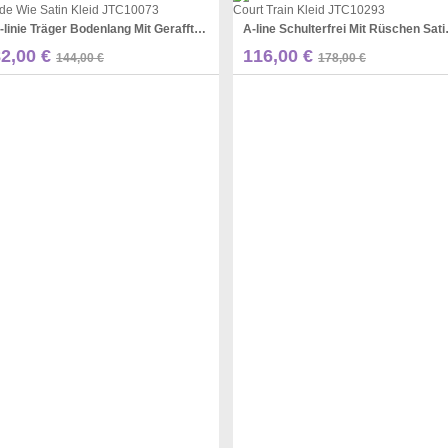
A-linie Träger Bodenlang Mit Geraffter Seide Wie Satin Kleid JTC10073
A-line Schulterf
Pinterest
Pinterest
82,00 €
116,00 €
144,00 €
178,00 €