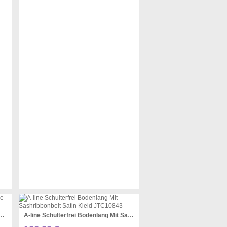
Mantel Mit Spitzenseide Wie Satinkleid JTC10453
A-line Schulterfrei Bodenlang Mit Sashribbonbelt Satin Kleid JTC10843