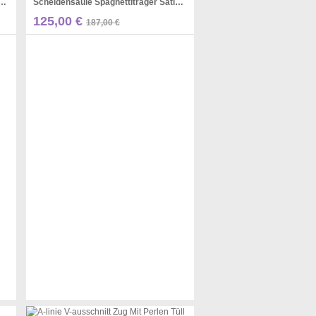
tzzug Mit Rüschen Tüllkleid JTC19023
Scheidensäule Spaghettiträger Satin Gerafftes Zugkleid JTC25523
Pinterest
125,00 €
187,00 €