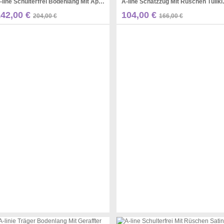
A-line Schulterfrei Bodenlang Mit Appliziertem Tüllkleid JTCvo173
A-line Scha
Pinterest
Pinterest
142,00 €
104,00 €
204,00 €
166,00 €