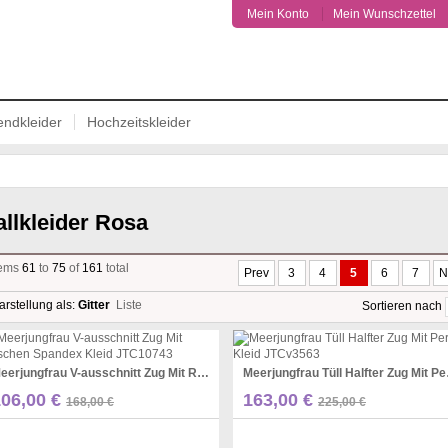
Mein Konto
Mein Wunschzettel
ndkleider
Hochzeitskleider
allkleider Rosa
tems
61
to
75
of
161
total
Prev
3
4
5
6
7
N
arstellung als:
Gitter
Liste
Sortieren nach
37% OFF
28%
Meerjungfrau V-ausschnitt Zug Mit Rüschen Spandex Kleid JTC10743
Meerjungf
Pinterest
Pinterest
106,00 €
163,00 €
168,00 €
225,00 €