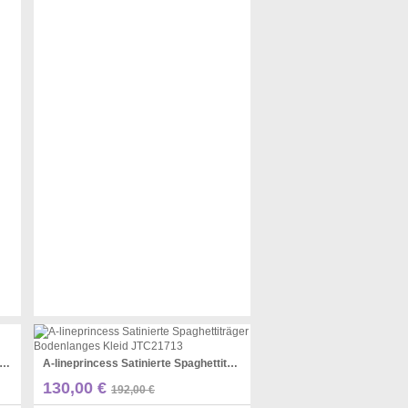
ne Halfter Zug Mit Appliziertem Tüllkleid JTC10513
A-lineprincess Satinierte Spaghettiträger Bodenlanges Kleid JTC21713
Pinterest
130,00 €
192,00 €